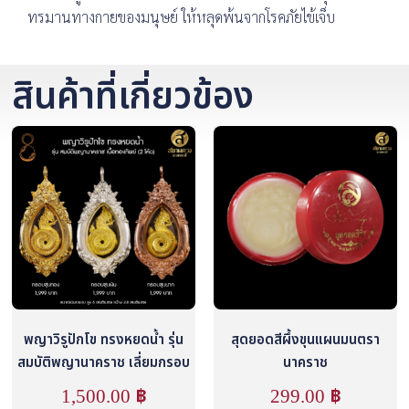
ทรมานทางกายของมนุษย์ ให้หลุดพ้นจากโรคภัยไข้เจ็บ
สินค้าที่เกี่ยวข้อง
พญาวิรูปักโข ทรงหยดน้ำ รุ่น
สุดยอดสีผึ้งขุนแผนมนตรา
สมบัติพญานาคราช เลี่ยมกรอบ
นาคราช
1,500.00
฿
299.00
฿