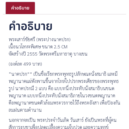
คำอธิบาย
คำอธิบาย
พระเสาร์ชัยศรี (พระปางนาคปรก)
เนื้อนวโลหะพิเศษ ขนาด 2.5 CM
จัดสร้างปี 2555 วัดพระศรีมหาธาตุ บางเขน
(องค์ละ 499 บาท)
“นาคปรก”” เป็นชื่อเรียกพระพุทธรูปลักษณะนั่งสมาธิ และมี
พญานาคแผ่พังพานขึ้นจากไหล่ไปปรกพระเศียรของพระพุทธ
รูป นาคปรกมี 2 แบบ คือ แบบหนึ่งประทับนั่งสมาธิบนขนด
พญานาค แบบหนึ่งประทับนั่งสมาธิภายในวงขนดพญานาค
คือพญานาคขนดตัวล้อมพระวรกายไว้ถึงพระอังสา เพื่อป้องกัน
ลมฝนตามตำนาน
นอกจากจะเป็น พระประจำวันเกิด วันเสาร์ ยังเป็นพระที่ผู้คน
สักการะบูชาเพื่อปลดเปลื้องความเจ็บปวด และความทุกข์