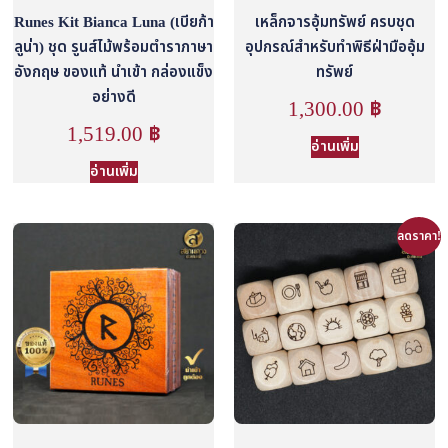
Runes Kit Bianca Luna (เบียก้า
เหล็กจารอุ้มทรัพย์ ครบชุด
ลูน่า) ชุด รูนส์ไม้พร้อมตำราภาษา
อุปกรณ์สำหรับทำพิธีฝ่ามืออุ้ม
อังกฤษ ของแท้ นำเข้า กล่องแข็ง
ทรัพย์
อย่างดี
1,300.00
฿
1,519.00
฿
อ่านเพิ่ม
อ่านเพิ่ม
ลดราคา!