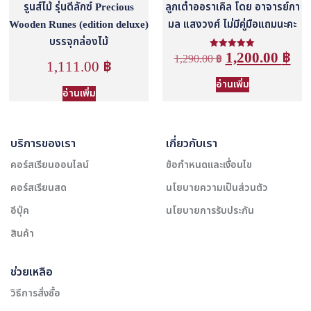
รูนส์ไม้ รุ่นดีลักซ์ Precious
ลูกเต๋าออราเคิล โดย อาจารย์กา
Wooden Runes (edition deluxe)
มล แสงวงศ์ ไม่มีคู่มือแถมนะคะ
บรรจุกล่องไม้
1,200.00
฿
1,290.00
ให้คะแนน
฿
1,111.00
฿
5.00
ตั้งแต่ 1-5
คะแนน
อ่านเพิ่ม
อ่านเพิ่ม
บริการของเรา
เกี่ยวกับเรา
คอร์สเรียนออนไลน์
ข้อกำหนดและเงื่อนไข
คอร์สเรียนสด
นโยบายความเป็นส่วนตัว
อีบุ๊ค
นโยบายการรับประกัน
สินค้า
ช่วยเหลือ
วิธีการสั่งซื้อ