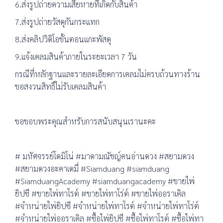
6.ส่งรูปถ่ายความเสียหายที่เกิดกับสินค้า
7.ส่งรูปถ่ายวัสดุกันกระแทก
8.ส่งคลิปวิดิโอขั้นตอนแกะพัสดุ
9.แจ้งเคลมสินค้าภายในระยะเวลา 7 วัน
กรณีที่หลักฐานและรายละเอียดการเคลมไม่ครบถ้วนทางร้าน
ขอสงวนสิทธิ์ไม่รับเคลมสินค้า
ขอขอบพระคุณสำหรับการสนับสนุนเรานะคะ
# มหัศจรรย์โดมิโน่ #มาดามณัชญ์คนอ่านดวง #สยามดวง
#สยามดวงอะคาเดมี่ #Siamduang #siamduang
#SiamduangAcademy #siamduangacademy #ขายไพ่
ยิปซี #ขายไพ่ทาโรต์ #ขายไพ่ทาโร่ต์ #ขายไพ่ออราเคิล
#จำหน่ายไพ่ยิปซี #จำหน่ายไพ่ทาโรต์ #จำหน่ายไพ่ทาโร่ต์
#จำหน่ายไพ่ออราเคิล #ซื้อไพ่ยิปซี #ซื้อไพ่ทาโรต์ #ซื้อไพ่ทา