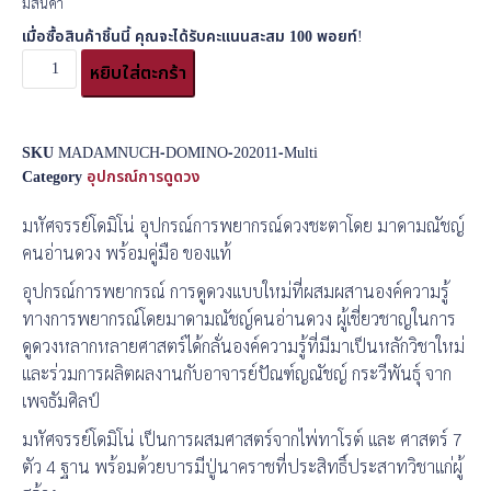
มีสินค้า
เมื่อซื้อสินค้าชิ้นนี้ คุณจะได้รับคะแนนสะสม
100
พอยท์!
หยิบใส่ตะกร้า
SKU
MADAMNUCH-DOMINO-202011-Multi
Category
อุปกรณ์การดูดวง
มหัศจรรย์โดมิโน่ อุปกรณ์การพยากรณ์ดวงชะตาโดย มาดามณัชญ์
คนอ่านดวง พร้อมคู่มือ ของแท้
อุปกรณ์การพยากรณ์ การดูดวงแบบใหม่ที่ผสมผสานองค์ความรู้
ทางการพยากรณ์โดยมาดามณัชญ์คนอ่านดวง ผู้เชี่ยวชาญในการ
ดูดวงหลากหลายศาสตร์ได้กลั่นองค์ความรู้ที่มีมาเป็นหลักวิชาใหม่
และร่วมการผลิตผลงานกับอาจารย์ปัณฑ์ญณัชญ์ กระวีพันธุ์ จาก
เพจธัมศิลป์
มหัศจรรย์โดมิโน่ เป็นการผสมศาสตร์จากไพ่ทาโรต์ และ ศาสตร์ 7
ตัว 4 ฐาน พร้อมด้วยบารมีปู่นาคราชที่ประสิทธิ์ประสาทวิชาแก่ผู้