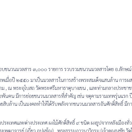
อบชนวนมวลสาร ๓,๐๐๐ รายการ รวบรวมชนวนมวลสารโดย อ.ลักษณ์ โ
เมื่อปี ๒๕๕๐ มาเป็นมวลสารในการสร้างพระสมเด็จแสนล้าน การผส
ม , ณ พระอุโบสถ วัดพระศรีมหาธาตุบางเขน , และท่ามกลางประชาชน
นคน มีการย่อยชนวนมวลสารที่สำคัญ เช่น จตุคามรามเทพรุ่นแรก ปี ๒๕
ลายสิบล้าน เป็นมงคลทำให้ได้รับพลังจากชนวนมวลสารอันศักดิ์สิทธิ์ มีก
งในประเทศและต่างประเทศ ผงไม้ศักดิ์สิทธิ์ ๙ ชนิด ผงธูปจากหลังเมืองทั่ว
พระพุฒาจารย์ (เกี่ยว อุปเสโณ) , พระธรรมภาวนาวิกรม (เจ้าคุณธงชัย วัด