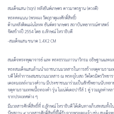
สมเด็จแสน (รฤก) หลังยันต์เกษตร ดาวมาตรฐาน (ดวงดี)
พระคะแนน (พระผง วัตถุธาตุผงศักดิ์สิทธิ์)
ด้านหลังติดแผ่นโลหะ ยันต์ตราเกษตร สถาบันพยากรณ์ศาสตร์
จัดสร้างปี 2554 โดย อ.ลักษณ์ โหราธิบดี
-สมเด็จแสน ขนาด 1.4X2 CM
สมเด็จพระพุฒาจารย์ และ พระธรรมภาวนาวิกรม อธิษฐานและม
พระสมเด็จแสนล้านนำเอาชนวนมวลสารในการสร้างจตุคามรามเทพ
บดี ได้ทำการผสมชนวนมวลสาร ณ พระอุโบสถ วัดไตรมิตรวิทยารา
เดอะมอลล์งามวงศ์วาน มีประชาชนมาร่วมเป็นสักขีพยานนับหลายพั
จตุคามรามเทพเนื้อทองคำ รุ่น โมเน่ต์เดอปารีส์ 1 คู่ รวมมูลค่าห
จากประเทศต่าง ๆ
มีมวลสารศักดิ์สิทธิ์ที่ อ.ลักษณ์ โหราธิบดี ได้เดินทางเก็บสะสมทั้
นียสถาน ๔ มวลสารศักดิ์ิสิทธิ์ที่ได้รับจากพระคุณเจ้า เช่น สมเด็จ