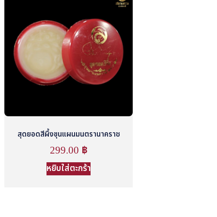
สุดยอดสีผึ้งขุนแผนมนตรานาคราช
299.00
฿
หยิบใส่ตะกร้า