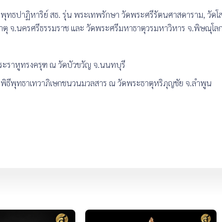
ุทธปาฏิหาริย์ สธ. รุ่น พระเทพรักษา วัดพระศรีรัตนศาสดาราม, วัดโส
ธาตุ จ.นครศรีธรรมราช และ วัดพระศรีมหาธาตุวรมหาวิหาร จ.พิษณุโล
ะราหูทรงครุฑ ณ วัดบัวขวัญ จ.นนทบุรี
พิธีพุทธาเทวาภิเษกชนวนมวลสาร ณ วัดพระธาตุหริภุญชัย จ.ลำพูน