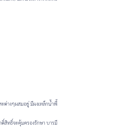
ะต่างๆผสมอยู่ มีผงเหล็กน้ำพี้
ิ์สิทธิ์จะคุ้มครองรักษา บารมี