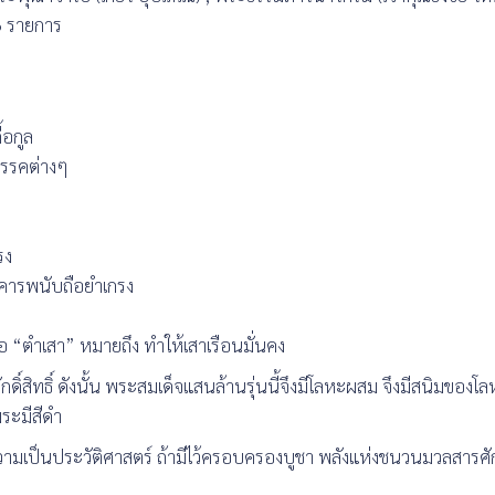
๐ รายการ
้อกูล
สรรคต่างๆ
รง
นเคารพนับถือยำเกรง
คือ “ตำเสา” หมายถึง ทำให้เสาเรือนมั่นคง
ิ์สิทธิ์ ดังนั้น พระสมเด็จแสนล้านรุ่นนี้จึงมีโลหะผสม จึงมีสนิมของโลห
พระมีสีดำ
มีความเป็นประวัติศาสตร์ ถ้ามีไว้ครอบครองบูชา พลังแห่งชนวนมวลสารศักด