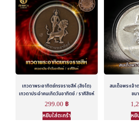
เทวดาพระอาทิตย์ทรงราชสีห์ (สิงโต)
สมเด็จพระเจ้าต
เทวดาประจำคนเกิดวันอาทิตย์ / ราศีสิงห์
ขนา
299.00
฿
1,
หยิบใส่ตะกร้า
หยิ