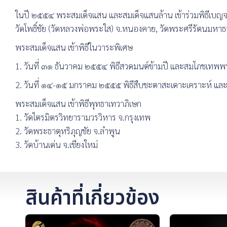
ในปี ๒๕๕๔ พระสมเด็จแสน และสมเด็จแสนล้าน เข้าร่วมพิธีเบญจพ
วัดโพธิ์ชัย (วัดหลวงพ่อพระใส) จ.หนองคาย, วัดพระศรีรัตนมหา
พระสมเด็จแสน เข้าพิธีในวาระพิเศษ
1. วันที่ ๓๑ ธันวาคม ๒๕๕๔ พิธีสวดมนต์ข้ามปี และสมโภชเทพพร
2. วันที่ ๑๔-๑๕ มกราคม ๒๕๕๕ พิธีสืบชะตาสะเดาะเคราะห์ และ
พระสมเด็จแสน เข้าพิธีพุทธาเทวาภิเษก
1. วัดไตรมิตรวิทยารามวรวิหาร จ.กรุงเทพ
2. วัดพระธาตุหริภุญชัย จ.ลำพูน
3. วัดบ้านเด่น จ.เชียงใหม่
สินค้าที่เกี่ยวข้อง