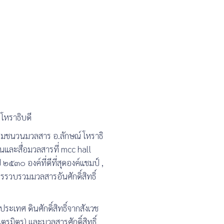
หราธิบดี
มชนวนมวลสาร อ.ลักษณ์ โหราธิ
และสื่อมวลสารที่ mcc hall
๓๐ องค์ที่ดีที่สุดองค์แชมป์ ,
ารรวบรวมมวลสารอันศักดิ์สิทธิ์
ประเทศ ดินศักดิ์สิทธิ์จากสังเวช
ไตรมิตร) และมวลสารศักดิ์สิทธิ์