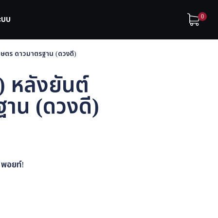
0
ระบบ
เกษตร ดาวมาตรฐาน (ดวงดี)
 หลังยันต์
าน (ดวงดี)
พอยท์!