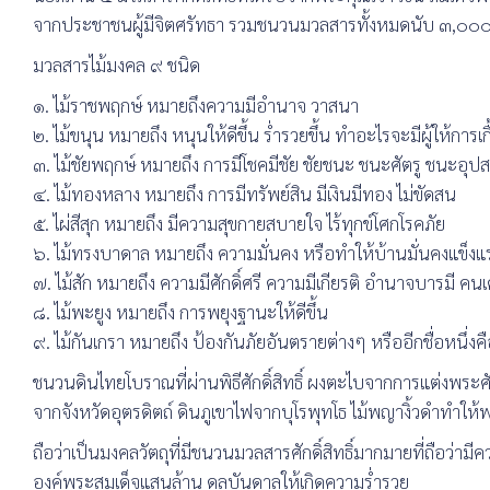
จากประชาชนผู้มีจิตศรัทธา รวมชนวนมวลสารทั้งหมดนับ ๓,๐๐
มวลสารไม้มงคล ๙ ชนิด
๑. ไม้ราชพฤกษ์ หมายถึงความมีอำนาจ วาสนา
๒. ไม้ขนุน หมายถึง หนุนให้ดีขึ้น ร่ำรวยขึ้น ทำอะไรจะมีผู้ให้การเกื
๓. ไม้ชัยพฤกษ์ หมายถึง การมีโชคมีชัย ชัยชนะ ชนะศัตรู ชนะอุป
๔. ไม้ทองหลาง หมายถึง การมีทรัพย์สิน มีเงินมีทอง ไม่ขัดสน
๕. ไผ่สีสุก หมายถึง มีความสุขกายสบายใจ ไร้ทุกข์โศกโรคภัย
๖. ไม้ทรงบาดาล หมายถึง ความมั่นคง หรือทำให้บ้านมั่นคงแข็งแ
๗. ไม้สัก หมายถึง ความมีศักดิ์ศรี ความมีเกียรติ อำนาจบารมี ค
๘. ไม้พะยูง หมายถึง การพยุงฐานะให้ดีขึ้น
๙. ไม้กันเกรา หมายถึง ป้องกันภัยอันตรายต่างๆ หรืออีกชื่อหนึ่ง
ชนวนดินไทยโบราณที่ผ่านพิธีศักดิ์สิทธิ์ ผงตะไบจากการแต่งพระศักด
จากจังหวัดอุตรดิตถ์ ดินภูเขาไฟจากบุโรพุทโธ ไม้พญางิ้วดำทำให้
ถือว่าเป็นมงคลวัตถุที่มีชนวนมวลสารศักดิ์สิทธิ์มากมายที่ถือว่า
องค์พระสมเด็จแสนล้าน ดลบันดาลให้เกิดความร่ำรวย