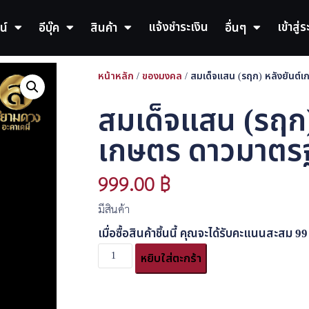
แจ้งชำระเงิน
เข้าสู่
น์
อีบุ๊ค
สินค้า
อื่นๆ
หน้าหลัก
/
ของมงคล
/ สมเด็จแสน (รฤก) หลังยันต์
สมเด็จแสน (รฤก)
เกษตร ดาวมาตรฐ
999.00
฿
มีสินค้า
เมื่อซื้อสินค้าชิ้นนี้ คุณจะได้รับคะแนนสะสม
99
หยิบใส่ตะกร้า