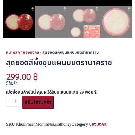
หน้าหลัก
/
ของมงคล
/ สุดยอดสีผึ้งขุนแผนมนตรานาคราช
สุดยอดสีผึ้งขุนแผนมนตรานาคราช
299.00
฿
มีสินค้า
เมื่อซื้อสินค้าชิ้นนี้ คุณจะได้รับคะแนนสะสม
29
พอยท์!
หยิบใส่ตะกร้า
SKU
KhunPhaenMontraNakarathoney
Category
ของมงคล