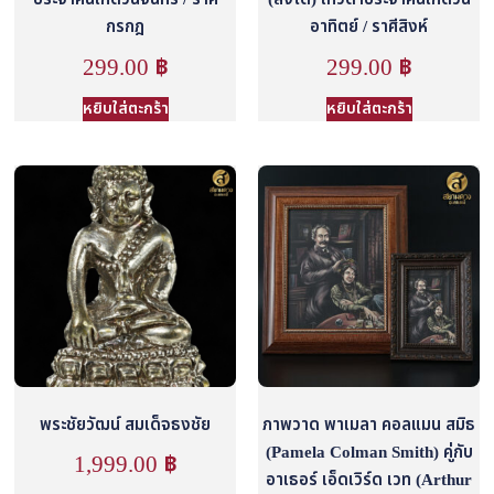
กรกฎ
อาทิตย์ / ราศีสิงห์
299.00
฿
299.00
฿
หยิบใส่ตะกร้า
หยิบใส่ตะกร้า
พระชัยวัฒน์ สมเด็จธงชัย
ภาพวาด พาเมลา คอลแมน สมิธ
(Pamela Colman Smith) คู่กับ
1,999.00
฿
อาเธอร์ เอ็ดเวิร์ด เวท (Arthur