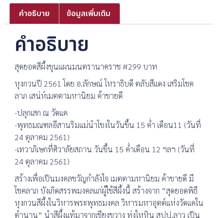
คำอธิบาย
ข้อมูลเพิ่มเติม
คำอธิบาย
สุดยอดสีผึ้งขุนแผนมนตรานาคราช #299 บาท
หุงกวนปี 2561 โดย อ.ลักษณ์ โหราธิบดี ตลับสีแดง เสริมโชค
ลาภ เสน่ห์เมตตามหานิยม ค้าขายดี
-ปลุกเสก ณ วัดแค
-พุทธมณฑลอีสานริมแม่นำโขงในวันขึ้น 15 ค่ำ เดือน11 (วันที่
24 ตุลาคม 2561)
-เทวาภิเษกที่ศิวาลัยสถาน วันขึ้น 15 ค่ำเดือน 12 ฯลฯ (วันที่
24 ตุลาคม 2561)
สร้างเพื่อเป็นมงคลขวัญกำลังใจ เมตตามหานิยม ค้าขายดี มี
โชคลาภ บังเกิดสรรพมงคลแก่ผู้ใช้สีผึ้งนี้ สร้างจาก “สุดยอดพิธี
หุงกวนสีผึ้งในวิหารพระพุทธมงคล วิหารมหาอุตต์แห่งวัดแคใน
ตำนาน” นำสีผึ้งแท้มาจากเชียงขวาง ทุ่งไหหิน สปป.ลาว เป็น