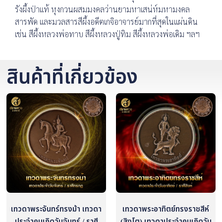
รังผึ้งป่าแท้ หุงกวนผสมมงคลว่านยามหาเสน่ห์มหามงคล
สารพัด และมวลสารสีผึ้งอดีตเกจิอาจารย์มากที่สุดในแผ่นดิน
เช่น สีผึ้งหลวงพ่อทาบ สีผึ้งหลวงปู่ทิม สีผึ้งหลวงพ่อเดิม ฯลฯ
สินค้าที่เกี่ยวข้อง
เทวดาพระจันทร์ทรงม้า เทวดา
เทวดาพระอาทิตย์ทรงราชสีห์
ประจำคนเกิดวันจันทร์ / ราศี
(สิงโต) เทวดาประจำคนเกิดวัน