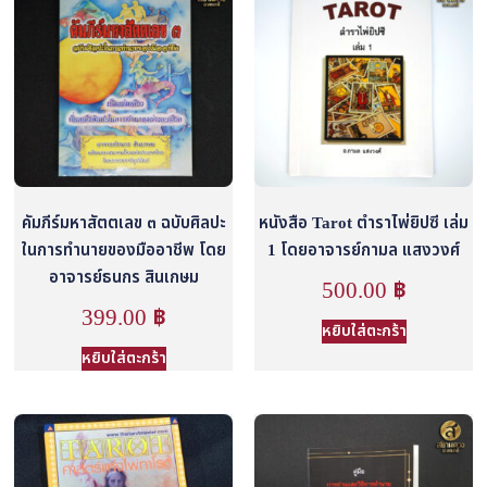
คัมภีร์มหาสัตตเลข ๓ ฉบับศิลปะ
หนังสือ Tarot ตำราไพ่ยิปซี เล่ม
ในการทำนายของมืออาชีพ โดย
1 โดยอาจารย์กามล แสงวงศ์
อาจารย์ธนกร สินเกษม
500.00
฿
399.00
฿
หยิบใส่ตะกร้า
หยิบใส่ตะกร้า