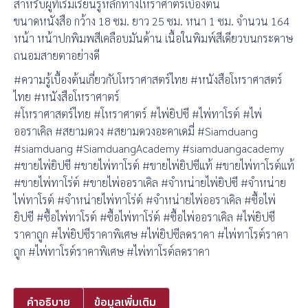
สำหรับผู้ที่เริ่มเรียนรู้หลักทางโหราศาตร์เบื้องต้น
ขนาดหนังสือ กว้าง 18 ซม. ยาว 25 ซม. หนา 1 ซม. จำนวน 164
หน้า หน้าปกพิมพสีเคลือบมันด้าน เนื้อในพิมพ์สีเดียวบนกระดาษ
ถนอมสายตาอย่างดี
#ความรู้เบื้องต้นเกี่ยวกับโหราศาสตร์ไทย #หนังสือโหราศาสตร์
ไทย #หนังสือโหราศาตร์
#โหราศาสตร์ไทย #โหราศาตร์ #ไพ่ยิปซี #ไพ่ทาโรต์ #ไพ่
ออราเคิล #สยามดวง #สยามดวงอะคาเดมี่ #Siamduang
#siamduang #SiamduangAcademy #siamduangacademy
#ขายไพ่ยิปซี #ขายไพ่ทาโรต์ #ขายไพ่ยิปซีแท้ #ขายไพ่ทาโรต์แท้
#ขายไพ่ทาโร่ต์ #ขายไพ่ออราเคิล #จำหน่ายไพ่ยิปซี #จำหน่าย
ไพ่ทาโรต์ #จำหน่ายไพ่ทาโร่ต์ #จำหน่ายไพ่ออราเคิล #ซื้อไพ่
ยิปซี #ซื้อไพ่ทาโรต์ #ซื้อไพ่ทาโร่ต์ #ซื้อไพ่ออราเคิล #ไพ่ยิปซี
ราคาถูก #ไพ่ยิปซีราคาพิเศษ #ไพ่ยิปซีลดราคา #ไพ่ทาโรต์ราคา
ถูก #ไพ่ทาโรต์ราคาพิเศษ #ไพ่ทาโรต์ลดราคา
คำอธิบาย
ข้อมูลเพิ่มเติม