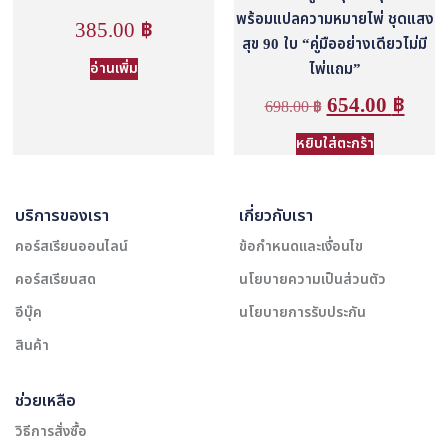
พร้อมแปลความหมายไพ่ ชุดแสง
385.00
฿
สุข 90 ใบ “คู่มืออย่างเดียวไม่มี
อ่านเพิ่ม
ไพ่แถม”
654.00
฿
698.00
฿
หยิบใส่ตะกร้า
บริการของเรา
เกี่ยวกับเรา
คอร์สเรียนออนไลน์
ข้อกำหนดและเงื่อนไข
คอร์สเรียนสด
นโยบายความเป็นส่วนตัว
อีบุ๊ค
นโยบายการรับประกัน
สินค้า
ช่วยเหลือ
วิธีการสั่งซื้อ