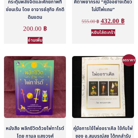
กระตุ้นพลังจิตและศักยภาพที่
ศิตาพยากรณ์ “คู่มืออย่างเดียว
ซ่อนเร้น โดย อาจารย์สุกิจ ภักดี
ไม่มีไพ่แถม”
ดินแดน
432.00
฿
555.00
฿
200.00
฿
หยิบใส่ตะกร้า
อ่านเพิ่ม
ลดราคา!
หนังสือ พลิกชีวิตด้วยไพ่ทาโรต์
คู่มือการใช้ไพ่ออราเคิล ใช้กับไพ่
โดย กามล แสงวงศ์
ของ อ.สมบูรณ์สุข ได้ทุกสำรับ