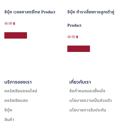
อีบุ๊ค เวชชศาสตร์ไทย Product
อีบุ๊ค ตำราเสี่ยงทายลูกเต๋าคู่
40.00
฿
Product
หยิบใส่ตะกร้า
40.00
฿
หยิบใส่ตะกร้า
บริการของเรา
เกี่ยวกับเรา
คอร์สเรียนออนไลน์
ข้อกำหนดและเงื่อนไข
คอร์สเรียนสด
นโยบายความเป็นส่วนตัว
อีบุ๊ค
นโยบายการรับประกัน
สินค้า