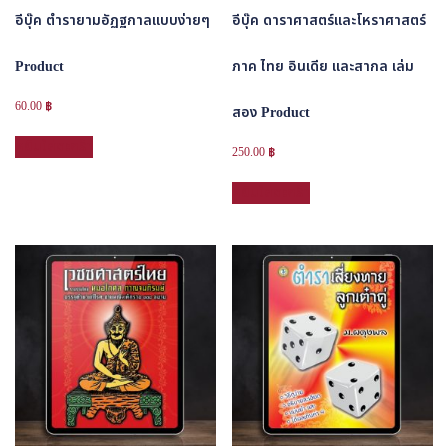
อีบุ๊ค ตำรายามอัฏฐกาลแบบง่ายๆ
อีบุ๊ค ดาราศาสตร์และโหราศาสตร์
Product
ภาค ไทย อินเดีย และสากล เล่ม
60.00
฿
สอง Product
หยิบใส่ตะกร้า
250.00
฿
หยิบใส่ตะกร้า