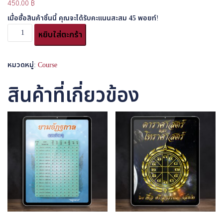
450.00
฿
เมื่อซื้อสินค้าชิ้นนี้ คุณจะได้รับคะแนนสะสม
45
พอยท์!
จำนวน
หยิบใส่ตะกร้า
อี
บุ๊ค
คู่มือ
หมวดหมู่:
Course
ประกอบ
การ
สินค้าที่เกี่ยวข้อง
ใช้
ไพ่
แสง
สุข
Product
ชิ้น