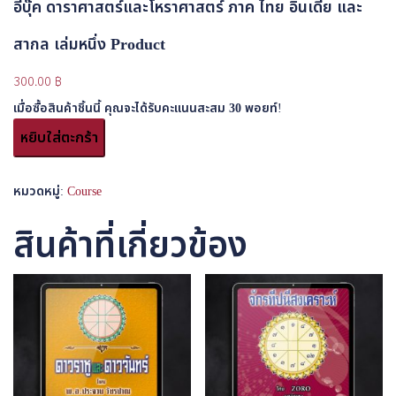
อีบุ๊ค ดาราศาสตร์และโหราศาสตร์ ภาค ไทย อินเดีย และ
สากล เล่มหนึ่ง Product
300.00
฿
เมื่อซื้อสินค้าชิ้นนี้ คุณจะได้รับคะแนนสะสม
30
พอยท์!
จำนวน
หยิบใส่ตะกร้า
อี
บุ๊ค
ดาราศาสตร์
หมวดหมู่:
Course
และ
โหราศาสตร์
สินค้าที่เกี่ยวข้อง
ภาค
ไทย
อินเดีย
และ
สากล
เล่ม
หนึ่ง
Product