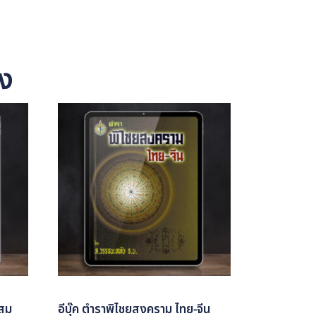
อง
์สม
อีบุ๊ค ตำราพิไชยสงคราม ไทย-จีน