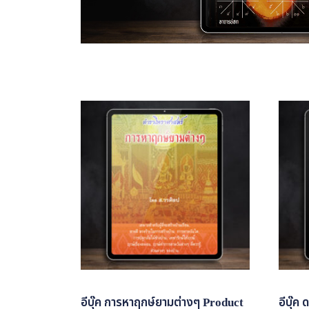
อีบุ๊ค การหาฤกษ์ยามต่างๆ Product
อีบุ๊