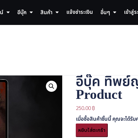
แจ้งชำระเงิน
เข้าสู่
น์
อีบุ๊ค
สินค้า
อื่นๆ
อีบุ๊ค ทิพ
Product
250.00
฿
เมื่อซื้อสินค้าชิ้นนี้ คุณจะได
จำนวน
หยิบใส่ตะกร้า
อี