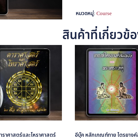
บุ๊ค
หมวดหมู่:
Course
ทิพย์
ญาณ
สินค้าที่เกี่ยวข้
โหราศาสตร์
Product
ชิ้น
ค ดาราศาสตร์และโหราศาสตร์
อีบุ๊ค หลักเกณฑ์ทาย ไตรยางค