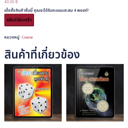
40.00
฿
เมื่อซื้อสินค้าชิ้นนี้ คุณจะได้รับคะแนนสะสม
4
พอยท์!
จำนวน
หยิบใส่ตะกร้า
อี
บุ๊ค
เวช
หมวดหมู่:
Course
ช
ศาสตร์
สินค้าที่เกี่ยวข้อง
ไทย
Product
ชิ้น