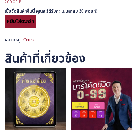
200.00
฿
เมื่อซื้อสินค้าชิ้นนี้ คุณจะได้รับคะแนนสะสม
20
พอยท์!
จำนวน
หยิบใส่ตะกร้า
อี
บุ๊ค
โหราศาสตร์
หมวดหมู่:
Course
ชาว
สังคม
สินค้าที่เกี่ยวข้อง
Product
ชิ้น