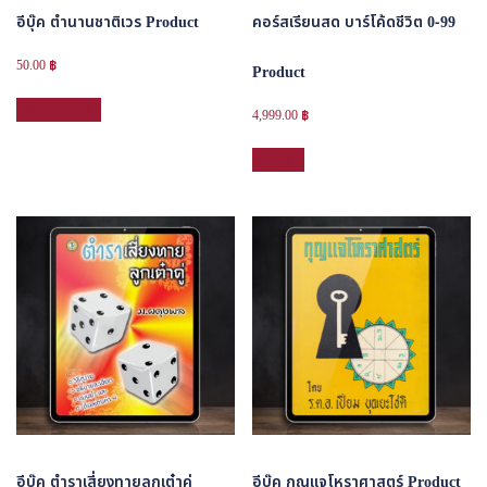
อีบุ๊ค ตำนานชาติเวร Product
คอร์สเรียนสด บาร์โค้ดชีวิต 0-99
50.00
฿
Product
หยิบใส่ตะกร้า
4,999.00
฿
อ่านเพิ่ม
อีบุ๊ค ตำราเสี่ยงทายลูกเต๋าคู่
อีบุ๊ค กุญแจโหราศาสตร์ Product