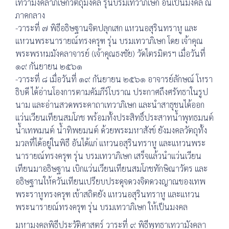
เทวามังคลาภิเษกวัตถุมงคล รุ่นบรมเทวาภิเษก อันเป็นมงคล ณ
ภาคกลาง
-วาระที่ ๗ พิธีอธิษฐานจิตปลุกเสก แหวนอสุรินทราหู และ
แหวนพระนารายณ์ทรงครุฑ รุ่น บรมเทวาภิเษก โดย เจ้าคุณ
พระพรหมมังคลาจารย์ (เจ้าคุณธงชัย) วัดไตรมิตรฯ เมื่อวันที่
๑๙ กันยายน ๒๕๖๑
-วาระที่ ๘ เมื่อวันที่ ๑๙ กันยายน ๒๕๖๑ อาจารย์ลักษณ์ โหรา
ธิบดี ได้อ่านโองการตามคัมภีร์โบราณ ประกาศถึงศรัทธาในรูป
นาม และอ่านสวดพระคาถาเทวาภิเษก และนำสาธุชนได้ออก
แว่นเวียนเทียนสมโภช พร้อมทั้งประสิทธิ์ประสาทน้ำพุทธมนต์
น้ำเทพมนต์ น้ำทิพยมนต์ ด้วยพระมหาสังข์ ยังมงคลวัตถุทั้ง
มวลที่ได้อยู่ในพิธี อันได้แก่ แหวนอสุรินทราหู และแหวนพระ
นารายณ์ทรงครุฑ รุ่น บรมเทวาภิเษก เสร็จแล้วนำแว่นเวียน
เทียนมาอธิษฐาน เบิกแว่นเวียนเทียนสมโภชทักษิณาวัตร และ
อธิษฐานให้ควันเทียนเปรียบประดุจดวงจิตดวงญาณของเทพ
พระราหูทรงครุฑ เข้าสถิตยัง แหวนอสุรินทราหู และแหวน
พระนารายณ์ทรงครุฑ รุ่น บรมเทวาภิเษก ให้เป็นมงคล
มหามงคลพิธีประวัติศาสตร์ วาระที่ ๙ พิธีพุทธาเทวามังคลา