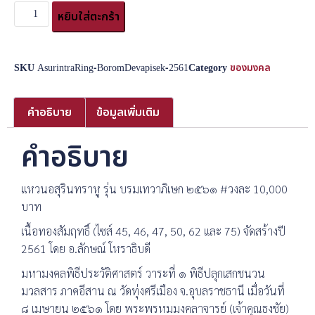
หยิบใส่ตะกร้า
SKU
AsurintraRing-BoromDevapisek-2561
Category
ของมงคล
คำอธิบาย
ข้อมูลเพิ่มเติม
คำอธิบาย
แหวนอสุรินทราหู รุ่น บรมเทวาภิเษก ๒๕๖๑ #วงละ 10,000
บาท
เนื้อทองสัมฤทธิ์ (ไซส์ 45, 46, 47, 50, 62 และ 75) จัดสร้างปี
2561 โดย อ.ลักษณ์ โหราธิบดี
มหามงคลพิธีประวัติศาสตร์ วาระที่ ๑ พิธีปลุกเสกชนวน
มวลสาร ภาคอีสาน ณ วัดทุ่งศรีเมือง จ.อุบลราชธานี เมื่อวันที่
๘ เมษายน ๒๕๖๑ โดย พระพรหมมงคลาจารย์ (เจ้าคุณธงชัย)