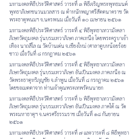
มหามงคลพิธีประวัติศาสตร์ วาระที่ ๓ พิธีเจริญพระพุทธมนต์
พุทธาภิเษกชนวนมวลสาร ณ ตำหนักพญาศรีสัตตนาคราช วัด
พระธาตุพนมฯ จ.นครพนม เมื่อวันที่ ๑๐ เมษายน ๒๕๖๑
มหามงคลพิธีประวัติศาสตร์ วาระที่ ๔ พิธีพุทธาเทวามังคลา
ภิเษกวัตถุมงคล รุ่นบรมเทวาภิเษก ภาคเหนือ โดยพระครูบาเจ้า
เทือง นาถสีโล ณ วัดบ้านเด่น จ.เชียงใหม่ (ศาลาตูบหน้อยร้อย
ซาว) เมื่อวันที่ ๘ กรกฎาคม ๒๕๖๑
มหามงคลพิธีประวัติศาสตร์ วาระที่ ๕ พิธีพุทธาเทวามังคลา
ภิเษกวัตถุมงคล รุ่นบรมเทวาภิเษก อันเป็นมงคล ภาคเหนือ ณ
วัดพระธาตุหริภุญชัย จ.ลำพูน เมื่อวันที่ ๘ กรกฎาคม ๒๕๖๑
โดยขอเมตตาจาก ท่านเจ้าคุณพระเทพรัตนนายก
มหามงคลพิธีประวัติศาสตร์ วาระที่ ๖ พิธีพุทธาเทวามังคลา
ภิเษกวัตถุมงคล รุ่นบรมเทวาภิเษก อันเป็นมงคล ภาคใต้ ณ วัด
พระมหาธาตุฯ จ.นครศรีธรรมราช เมื่อวันที่ ๑๘ กันยายน
๒๕๖๑
มหามงคลพิธีประวัติศาสตร์ วาระที่ ๗ และวาระที่ ๘ พิธีพุทธา