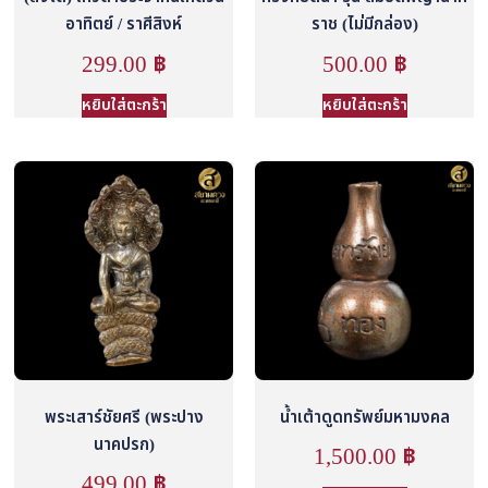
อาทิตย์ / ราศีสิงห์
ราช (ไม่มีกล่อง)
299.00
฿
500.00
฿
หยิบใส่ตะกร้า
หยิบใส่ตะกร้า
พระเสาร์ชัยศรี (พระปาง
น้ำเต้าดูดทรัพย์มหามงคล
นาคปรก)
1,500.00
฿
499.00
฿