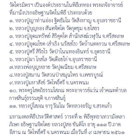
วัดไตรมิตรฯ เป็นองค์ประธานในพิธีเททอง พระเกจิอาจารย์
ที่มานั่งปรกอธิษฐานจิตในพิธี ประกอบด้วย
๑. หลวงปู่ญาท่านอ่อง ฐิตธัมโม วัดสิงหาญ จ.อุบลราชธานี
๒. หลวงปู่บุญกอง สันตจิตโต วัดกุดชุม จ.ยโสธร
๓. หลวงปู่อุดมทรัพย์ สิริคุตโต สำนักสงฆ์เวฬุวัน จ.ศรีสะเกษ
๔. หลวงปู่อุดมโชค (สำเริง นรัสสโร) วัดบ้านตะกวน จ.ศรีสะเกษ
๕. หลวงปู่ศรี สิริธโร วัดป่าโนนทองอินทร์ จ.อุดรธานี
๖. หลวงปู่ผา โกสโล วัดเดือยไก่ จ.อุบลราชธานี
๗.หลวงพ่อบุญหลาย วัดปุดเนียม จ.ศรีสะเกษ
๘.หลวงปู่สมาน วัดสวนป่าสมุนไพร จ.เพชรบูรณ์
๙.หลวงปู่มหาสังข์ วัดโพธิ์ศรี จ.นครพนม
๑๐. พระครูโสตถิธรรมโสภณ พระอาจารย์แว่น เจ้าคณะตำบล
กาฬสินธุ์ธรรมยุติ จ.กาฬสินธุ์
๑๑. หลวงปู่โสภณ จารุวัณโณ วัดหลวงอรัญ จ.สระแก้ว
มหามงคลพิธีประวัติศาสตร์ วาระที่ ๒ พิธีพุทธาเทวามังคลา
ภิเษก อธิษฐานจิตโดย หลวงปู่สอ ขันติโก อายุ ๑๑๓ ปี ภาค
อีสาน ณ วัดโพธิ์ศรี จ.นครพนม เมื่อวันที่ ๙ เมษายน ๒๕๖๑