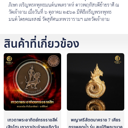
ภิเษก เจริญพระพุทธมนต์นพเคราะห์ ดาวพฤหัสบดีย้ายราศี ณ
วัดเจ้าอาม เมื่อวันที่ ๖ ตุลาคม ๒๕๖๑ มีพิธีเจรีญพระพุทธ
มนต์ โดยคณะสงฆ์ วัดสุทัศนเทพวรารามฯ และวัดเจ้าอาม
สินค้าที่เกี่ยวข้อง
เทวดาพระอาทิตย์ทรงราชสีห์
พญาศรีสัตตนาคราช 7 เศียร
(สิงโต) เทวดาประจำคนเกิดวัน
ทรงหยดน้ำ รุ่น สมบัติพญานาค