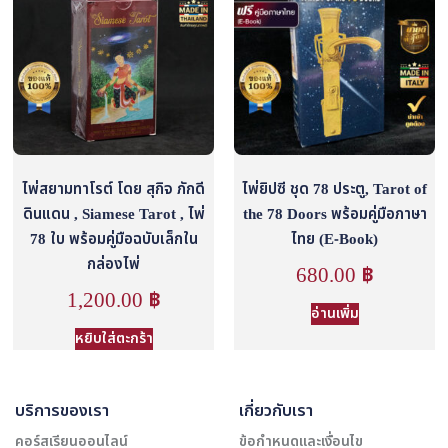
ไพ่สยามทาโรต์ โดย สุกิจ ภักดี
ไพ่ยิปซี ชุด 78 ประตู, Tarot of
ดินแดน , Siamese Tarot , ไพ่
the 78 Doors พร้อมคู่มือภาษา
78 ใบ พร้อมคู่มือฉบับเล็กใน
ไทย (E-Book)
กล่องไพ่
680.00
฿
1,200.00
฿
อ่านเพิ่ม
หยิบใส่ตะกร้า
บริการของเรา
เกี่ยวกับเรา
คอร์สเรียนออนไลน์
ข้อกำหนดและเงื่อนไข