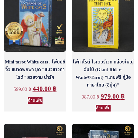
Mini tarot White cats , ไพ่ยิปซี
ไพ่ทาโรต์ ไรเดอร์เวท กล่องใหญ่
จิ๋ว ขนาดพกพา ชุด “แมวขาวทา
จัมโบ้ (Giant Rider-
โรต์” สวยงาม น่ารัก
Waite®Tarot) “แถมฟรี คู่มือ
ภาษาไทย (อีบุ๊ค)”
440.00
฿
599.00
฿
979.00
฿
987.00
฿
อ่านเพิ่ม
อ่านเพิ่ม