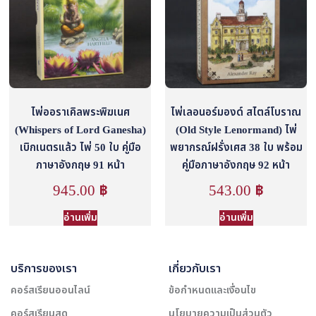
ไพ่ออราเคิลพระพิฆเนศ
ไพ่เลอนอร์มองด์ สไตล์โบราณ
(Whispers of Lord Ganesha)
(Old Style Lenormand) ไพ่
เบิกเนตรแล้ว ไพ่ 50 ใบ คู่มือ
พยากรณ์ฝรั่งเศส 38 ใบ พร้อม
ภาษาอังกฤษ 91 หน้า
คู่มือภาษาอังกฤษ 92 หน้า
945.00
฿
543.00
฿
อ่านเพิ่ม
อ่านเพิ่ม
บริการของเรา
เกี่ยวกับเรา
คอร์สเรียนออนไลน์
ข้อกำหนดและเงื่อนไข
คอร์สเรียนสด
นโยบายความเป็นส่วนตัว