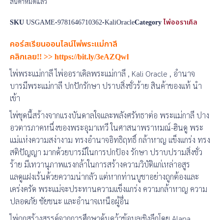
สินค้าหมดแล้ว
SKU
USGAME-9781646710362-KaliOracle
Category
ไพ่ออราเคิล
คอร์สเรียนออนไลน์ไพ่พระแม่กาลี
คลิกเลย!!
>>
https://bit.ly/3eAZQwl
ไพ่พระแม่กาลี ไพ่ออราเคิลพระแม่กาลี , Kali Oracle , อำนาจ
บารมีพระแม่กาลี ปกปักรักษา ปราบสิ่งชั่วร้าย สินค้าของแท้ นำ
เข้า
ไพ่ชุดนี้สร้างจากแรงบันดาลใจและพลังศรัทธาต่อ พระแม่กาลี ปาง
อวตารภาคหนึ่งของพระอุมาเทวี ในศาสนาพราหมณ์-ฮินดู พระ
แม่แห่งความสง่างาม ทรงอำนาจอิทธิฤทธิ์ กล้าหาญ แข็งแกร่ง ทรง
สติปัญญา มากด้วยบารมีในการปกป้อง รักษา ปราบปรามสิ่งชั่ว
ร้าย มีเทวานุภาพแรงกล้าในการสร้างความวิบัติแก่เหล่าอสูร
แลดูแฝงเร้นด้วยความน่ากลัว แต่หากท่านบูชาอย่างถูกต้องและ
เคร่งครัด พระแม่จะประทานความแข็งแกร่ง ความกล้าหาญ ความ
ปลอดภัย ชัยชนะ และอำนาจเหนือผู้อื่น
ไพ่ถูกสร้างสรรค์จากการศึกษาค้นคว้าข้อมูลเชิงลึกโดย Alana