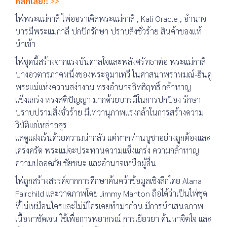
คลิกเลย!!
>>
ไพ่พระแม่กาลี ไพ่ออราเคิลพระแม่กาลี , Kali Oracle , อำนาจ
บารมีพระแม่กาลี ปกปักรักษา ปราบสิ่งชั่วร้าย สินค้าของแท้
นำเข้า
ไพ่ชุดนี้สร้างจากแรงบันดาลใจและพลังศรัทธาต่อ พระแม่กาลี
ปางอวตารภาคหนึ่งของพระอุมาเทวี ในศาสนาพราหมณ์-ฮินดู
พระแม่แห่งความสง่างาม ทรงอำนาจอิทธิฤทธิ์ กล้าหาญ
แข็งแกร่ง ทรงสติปัญญา มากด้วยบารมีในการปกป้อง รักษา
ปราบปรามสิ่งชั่วร้าย มีเทวานุภาพแรงกล้าในการสร้างความ
วิบัติแก่เหล่าอสูร
แลดูแฝงเร้นด้วยความน่ากลัว แต่หากท่านบูชาอย่างถูกต้องและ
เคร่งครัด พระแม่จะประทานความแข็งแกร่ง ความกล้าหาญ
ความปลอดภัย ชัยชนะ และอำนาจเหนือผู้อื่น
ไพ่ถูกสร้างสรรค์จากการศึกษาค้นคว้าข้อมูลเชิงลึกโดย Alana
Fairchild และวาดภาพโดย Jimmy Manton ถือได้ว่าเป็นไพ่ชุด
ที่ไม่เหมือนใครและไม่มีใครเคยทำมาก่อน มีการนำเสนอภาพ
เนื้อหาชัดเจน ใช้เพื่อการพยากรณ์ การเยียวยา ค้นหาจิตใจ และ