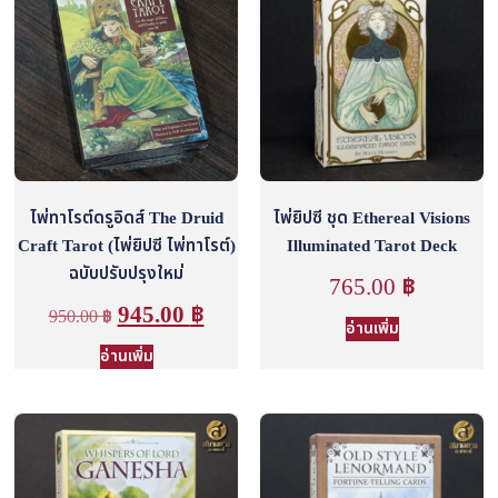
ไพ่ทาโรต์ดรูอิดส์ The Druid
ไพ่ยิปซี ชุด Ethereal Visions
Craft Tarot (ไพ่ยิปซี ไพ่ทาโรต์)
Illuminated Tarot Deck
ฉบับปรับปรุงใหม่
765.00
฿
945.00
฿
950.00
฿
อ่านเพิ่ม
อ่านเพิ่ม