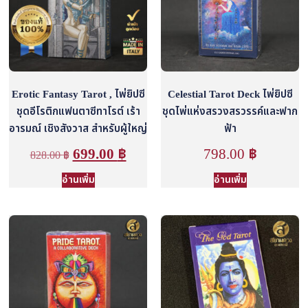
Erotic Fantasy Tarot , ไพ่ยิปซี
Celestial Tarot Deck ไพ่ยิปซี
ชุดอีโรติกแฟนตาซีทาโรต์ เร้า
ชุดไพ่แห่งสรวงสรวรรค์และฟาก
อารมณ์ เชิงสังวาส สำหรับผู้ใหญ่
ฟ้า
699.00
฿
798.00
฿
828.00
฿
อ่านเพิ่ม
อ่านเพิ่ม