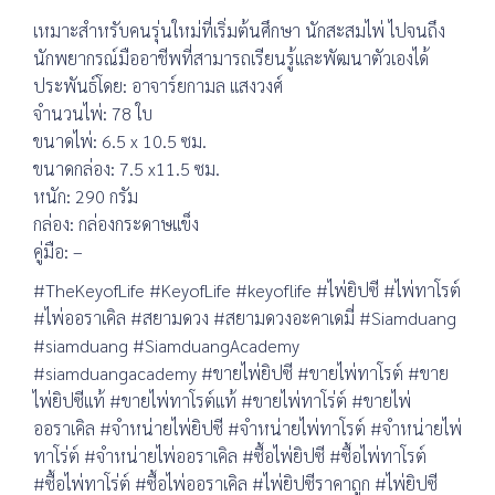
เหมาะสำหรับคนรุ่นใหม่ที่เริ่มต้นศึกษา นักสะสมไพ่ ไปจนถึง
นักพยากรณ์มืออาชีพที่สามารถเรียนรู้และพัฒนาตัวเองได้
ประพันธ์โดย: อาจาร์ยกามล แสงวงศ์
จำนวนไพ่: 78 ใบ
ขนาดไพ่: 6.5 x 10.5 ซม.
ขนาดกล่อง: 7.5 x11.5 ซม.
หนัก: 290 กรัม
กล่อง: กล่องกระดาษแข็ง
คู่มือ: –
#TheKeyofLife #KeyofLife #keyoflife #ไพ่ยิปซี #ไพ่ทาโรต์
#ไพ่ออราเคิล #สยามดวง #สยามดวงอะคาเดมี่ #Siamduang
#siamduang #SiamduangAcademy
#siamduangacademy #ขายไพ่ยิปซี #ขายไพ่ทาโรต์ #ขาย
ไพ่ยิปซีแท้ #ขายไพ่ทาโรต์แท้ #ขายไพ่ทาโร่ต์ #ขายไพ่
ออราเคิล #จำหน่ายไพ่ยิปซี #จำหน่ายไพ่ทาโรต์ #จำหน่ายไพ่
ทาโร่ต์ #จำหน่ายไพ่ออราเคิล #ซื้อไพ่ยิปซี #ซื้อไพ่ทาโรต์
#ซื้อไพ่ทาโร่ต์ #ซื้อไพ่ออราเคิล #ไพ่ยิปซีราคาถูก #ไพ่ยิปซี