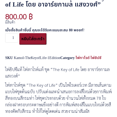
of Life โดย อาจาร์ยกามล แสงวงศ์”
800.00
฿
มีสินค้า
เมื่อซื้อสินค้าชิ้นนี้ คุณจะได้รับคะแนนสะสม
80
พอยท์!
หยิบใส่ตะกร้า
SKU
Kamol-TheKeyofLife-1Edition
Category
ไพ่ทาโรต์ ไพ่ยิปซี
ไพ่ยิปซีแท้ ไพ่ทาโรต์แท้ ชุด “The Key of Life โดย อาจาร์ยกามล
แสงวงศ์”
ไพ่ทาโรต์ชุด “The Key of Life” เป็นไพ่ไรเดอร์เวท มีลายเส้นตาม
แบบไพ่ชุดต้นฉบับ ปรับแต่งและนำเสนอการลงสีใหม่ด้วยการพิมพ์
สีทองบนสีกรมท่า ไพ่ชุดประกอบด้วย จำนวนไพ่ทั้งหมด 78 ใบ
กล่องฝาครอบกระดาษแข็งอย่างดี การพิมพ์สองสีในแบบใหม่ด้วยสี
ทองตัดกับสีกรม ทำให้ไพ่ดูโดดเด่น สวยงามน่าสัมผัส