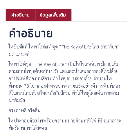
คำอธิบาย
ข้อมูลเพิ่มเติม
คำอธิบาย
ไพ่ยิปซีแท้ ไพ่ทาโรต์แท้ ชุด “The Key of Life โดย อาจาร์ยกา
มล แสงวงศ์”
ไพ่ทาโรต์ชุด “The Key of Life” เป็นไพ่ไรเดอร์เวท มีลายเส้น
ตามแบบไพ่ชุดต้นฉบับ ปรับแต่งและนำเสนอการลงสีใหม่ด้วย
การพิมพ์สีทองบนสีกรมท่า ไพ่ชุดประกอบด้วย จำนวนไพ่
ทั้งหมด 78 ใบ กล่องฝาครอบกระดาษแข็งอย่างดี การพิมพ์สอง
สีในแบบใหม่ด้วยสีทองตัดกับสีกรม ทำให้ไพ่ดูโดดเด่น สวยงาม
น่าสัมผัส
กระดาษดี กรีดลื่น
ไพ่ประกอบด้วย ไพ่พร้อมความหมายด้านหลังไพ่ ที่มีขนาดกระ
ทัดรัด พกพาได้สะดวก