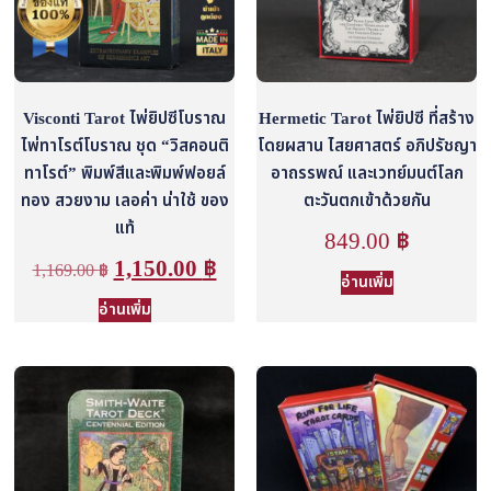
Visconti Tarot ไพ่ยิปซีโบราณ
Hermetic Tarot ไพ่ยิปซี ที่สร้าง
ไพ่ทาโรต์โบราณ ชุด “วิสคอนติ
โดยผสาน ไสยศาสตร์ อภิปรัชญา
ทาโรต์” พิมพ์สีและพิมพ์ฟอยล์
อาถรรพณ์ และเวทย์มนต์โลก
ทอง สวยงาม เลอค่า น่าใช้ ของ
ตะวันตกเข้าด้วยกัน
แท้
849.00
฿
1,150.00
฿
1,169.00
฿
อ่านเพิ่ม
อ่านเพิ่ม