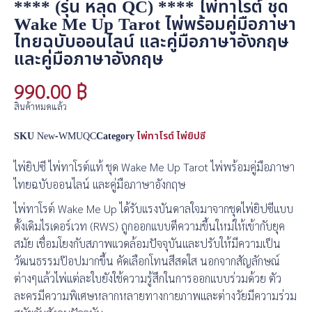
**** (รุ่น หลุด QC) **** ไพ่ทาโรต์ ชุด
Wake Me Up Tarot ไพ่พร้อมคู่มือภาษา
ไทยฉบับออนไลน์ และคู่มือภาษาอังกฤษ
และคู่มือภาษาอังกฤษ
990.00
฿
สินค้าหมดแล้ว
SKU
New-WMUQC
Category
ไพ่ทาโรต์ ไพ่ยิปซี
ไพ่ยิปซี ไพ่ทาโรต์แท้ ชุด Wake Me Up Tarot ไพ่พร้อมคู่มือภาษา
ไทยฉบับออนไลน์ และคู่มือภาษาอังกฤษ
ไพ่ทาโรต์ Wake Me Up ได้รับแรงบันดาลใจมาจากชุดไพ่ยิปซีแบบ
ดั้งเดิมไรเดอร์เวท (RWS) ถูกออกแบบตีความขึ้นใหม่ให้เข้ากับยุค
สมัย เชื่อมโยงกับสภาพแวดล้อมปัจจุบันและปรับให้มีความเป็น
วัฒนธรรมป๊อปมากขึ้น คัดเลือกโทนสีสดใส นอกจากสัญลักษณ์
ต่างๆแล้วไพ่แต่ละใบยังใช้ความรู้สึกในการออกแบบร่วมด้วย ตัว
ละครมีความพิเศษหลากหลายทางกายภาพและต่างวัยมีความร่วม