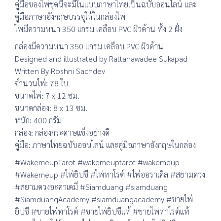
คู่มือของไพ่ชุดนี้จะมีในแบบภาษาไทยเป็นฉบับออนไลน์ และ
คู่มือภาษาอังกฤษบรรจุให้ในกล่องไพ่
ไพ่มีความหนา 350 แกรม เคลือบ PVC ผิวด้าน ทั้ง 2 ฝั่ง
กล่องมีความหนา 350 แกรม เคลือบ PVC ผิวด้าน
Designed and illustrated by Rattanawadee Sukapad
Written By Roshni Sachdev
จำนวนไพ่: 78 ใบ
ขนาดไพ่: 7 x 12 ซม.
ขนาดกล่อง: 8 x 13 ซม.
หนัก: 400 กรัม
กล่อง: กล่องกระดาษแข็งอย่างดี
คู่มือ: ภาษาไทยฉบับออนไลน์ และคู่มือภาษาอังกฤษในกล่อง
#WakemeupTarot #wakemeuptarot #wakemeup
#Wakemeup #ไพ่ยิปซี #ไพ่ทาโรต์ #ไพ่ออราเคิล #สยามดวง
#สยามดวงอะคาเดมี่ #Siamduang #siamduang
#SiamduangAcademy #siamduangacademy #ขายไพ่
ยิปซี #ขายไพ่ทาโรต์ #ขายไพ่ยิปซีแท้ #ขายไพ่ทาโรต์แท้