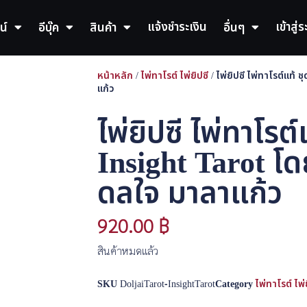
แจ้งชำระเงิน
เข้าสู่
น์
อีบุ๊ค
สินค้า
อื่นๆ
หน้าหลัก
/
ไพ่ทาโรต์ ไพ่ยิปซี
/ ไพ่ยิปซี ไพ่ทาโรต์แท้ 
แก้ว
ไพ่ยิปซี ไพ่ทาโรต์
Insight Tarot โด
ดลใจ มาลาแก้ว
920.00
฿
สินค้าหมดแล้ว
SKU
DoljaiTarot-InsightTarot
Category
ไพ่ทาโรต์ ไพ่