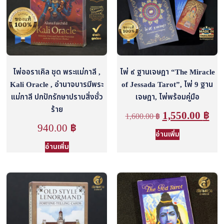
ไพ่ออราเคิล ชุด พระแม่กาลี ,
ไพ่ ๙ ฐานเจษฎา “The Miracle
Kali Oracle , อำนาจบารมีพระ
of Jessada Tarot”, ไพ่ 9 ฐาน
แม่กาลี ปกปักรักษาปราบสิ่งชั่ว
เจษฎา, ไพ่พร้อมคู่มือ
ร้าย
1,550.00
฿
1,600.00
฿
940.00
฿
อ่านเพิ่ม
อ่านเพิ่ม