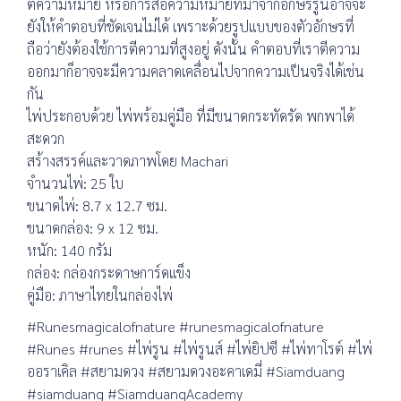
ตีความหมาย หรือการสื่อความหมายที่มาจากอักษรรูนอาจจะ
ยังให้คำตอบที่ชัดเจนไม่ได้ เพราะด้วยรูปแบบของตัวอักษรที่
ถือว่ายังต้องใช้การตีความที่สูงอยู่ ดังนั้น คำตอบที่เราตีความ
ออกมาก็อาจจะมีความคลาดเคลื่อนไปจากความเป็นจริงได้เช่น
กัน
ไพ่ประกอบด้วย ไพ่พร้อมคู่มือ ที่มีขนาดกระทัดรัด พกพาได้
สะดวก
สร้างสรรค์และวาดภาพโดย Machari
จำนวนไพ่: 25 ใบ
ขนาดไพ่: 8.7 x 12.7 ซม.
ขนาดกล่อง: 9 x 12 ซม.
หนัก: 140 กรัม
กล่อง: กล่องกระดาษการ์ดแข็ง
คู่มือ: ภาษาไทยในกล่องไพ่
#Runesmagicalofnature #runesmagicalofnature
#Runes #runes #ไพ่รูน #ไพ่รูนส์ #ไพ่ยิปซี #ไพ่ทาโรต์ #ไพ่
ออราเคิล #สยามดวง #สยามดวงอะคาเดมี่ #Siamduang
#siamduang #SiamduangAcademy