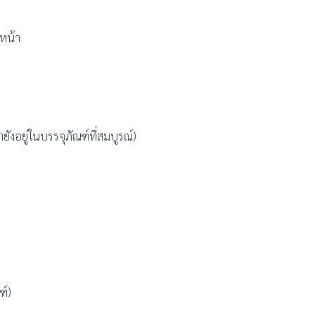
 หน้า
ยังอยู่ในบรรจุภัณฑ์ที่สมบูรณ์)
ฑ์)