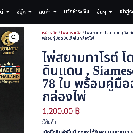
แจ้งชำระเงิน
เข้าสู่
น์
อีบุ๊ค
สินค้า
อื่นๆ
หน้าหลัก
/
ไพ่ออราเคิล
/ ไพ่สยามทาโรต์ โดย สุกิจ ภัก
พร้อมคู่มือฉบับเล็กในกล่องไพ่
ไพ่สยามทาโรต์ โดย
ดินแดน , Siamese
78 ใบ พร้อมคู่มือ
กล่องไพ่
1,200.00
฿
มีสินค้า
เมื่อซื้อสินค้าชิ้นนี้ คุณจะได้รับคะแนนสะสม
12