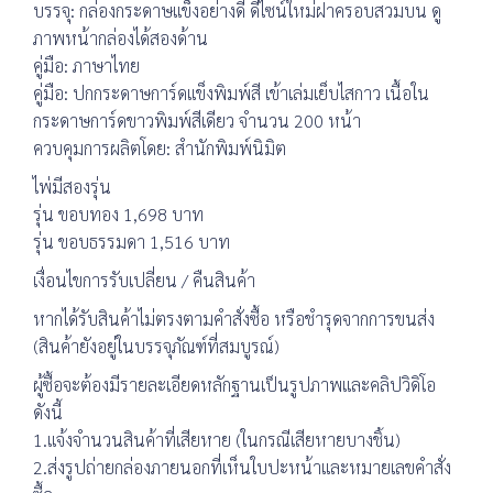
บรรจุ: กล่องกระดาษแข็งอย่างดี ดีไซน์ใหม่ฝาครอบสวมบน ดู
ภาพหน้ากล่องได้สองด้าน
คู่มือ: ภาษาไทย
คู่มือ: ปกกระดาษการ์ดแข็งพิมพ์สี เข้าเล่มเย็บไสกาว เนื้อใน
กระดาษการ์ดขาวพิมพ์สีเดียว จำนวน 200 หน้า
ควบคุมการผลิตโดย: สำนักพิมพ์นิมิต
ไพ่มีสองรุ่น
รุ่น ขอบทอง 1,698 บาท
รุ่น ขอบธรรมดา 1,516 บาท
เงื่อนไขการรับเปลี่ยน / คืนสินค้า
หากได้รับสินค้าไม่ตรงตามคำสั่งซื้อ หรือชำรุดจากการขนส่ง
(สินค้ายังอยู่ในบรรจุภัณฑ์ที่สมบูรณ์)
ผู้ซื้อจะต้องมีรายละเอียดหลักฐานเป็นรูปภาพและคลิปวิดิโอ
ดังนี้
1.แจ้งจำนวนสินค้าที่เสียหาย (ในกรณีเสียหายบางชิ้น)
2.ส่งรูปถ่ายกล่องภายนอกที่เห็นใบปะหน้าและหมายเลขคำสั่ง