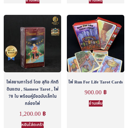
อ่านเพิ่ม
อ่านเพิ่ม
ไพ่สยามทาโรต์ โดย สุกิจ ภักดี
ไพ่ Run For Life Tarot Cards
ดินแดน , Siamese Tarot , ไพ่
900.00
฿
78 ใบ พร้อมคู่มือฉบับเล็กใน
กล่องไพ่
อ่านเพิ่ม
1,200.00
฿
หยิบใส่ตะกร้า