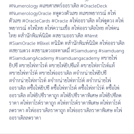
#Numerology #เลขศาสตร์ออราเคิล #OracleDeck
#NumerologyOracle #ดูดวงตัวเลข #เลขพยากรณ์ #ไพ่
ตัวเลข #OracleCards #Oracle #ไพ่ออราเคิล #ไพ่ดูดวง #ไพ่
พยากรณ์ #ไพ่ไทย #ไพ่ความเชื่อ #ไพ่ออราเคิลไทย #ไพ่คน
ไทย #สำนักพิมพ์นิมิต #สยามออราเคิล #Nimit
#SiamOracle #Bixel #นิมิต #สำนักพิมพ์นิมิต #ไพ่ออราเคิล
#สยามดวง #สยามดวงอะคาเดมี่ #Siamduang #siamduang
#SiamduangAcademy #siamduangacademy #ขายไพ่
ยิปซี #ขายไพ่ทาโรต์ #ขายไพ่ยิปซีแท้ #ขายไพ่ทาโรต์แท้
#ขายไพ่ทาโร่ต์ #ขายไพ่ออราเคิล #จำหน่ายไพ่ยิปซี
#จำหน่ายไพ่ทาโรต์ #จำหน่ายไพ่ทาโร่ต์ #จำหน่ายไพ่
ออราเคิล #ซื้อไพ่ยิปซี #ซื้อไพ่ทาโรต์ #ซื้อไพ่ทาโร่ต์ #ซื้อไพ่
ออราเคิล #ไพ่ยิปซีราคาถูก #ไพ่ยิปซีราคาพิเศษ #ไพ่ยิปซีลด
ราคา #ไพ่ทาโรต์ราคาถูก #ไพ่ทาโรต์ราคาพิเศษ #ไพ่ทาโรต์
ลดราคา #ไพ่ออราเคิลราคาถูก #ไพ่ออราเคิลราคาพิเศษ #ไพ่
ออราเคิลลดราคา