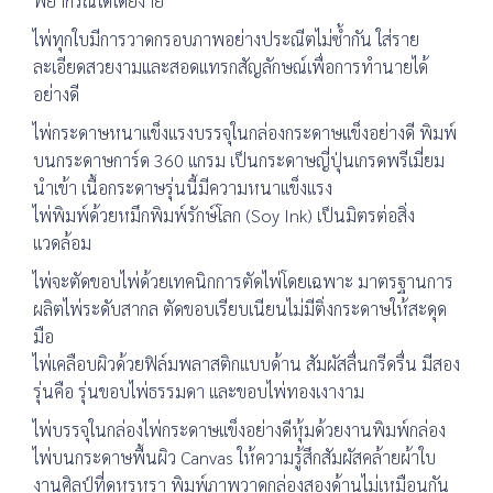
พยากรณ์ได้โดยง่าย
ไพ่ทุกใบมีการวาดกรอบภาพอย่างประณีตไม่ซ้ำกัน ใส่ราย
ละเอียดสวยงามและสอดแทรกสัญลักษณ์เพื่อการทำนายได้
อย่างดี
ไพ่กระดาษหนาแข็งแรงบรรจุในกล่องกระดาษแข็งอย่างดี พิมพ์
บนกระดาษการ์ด 360 แกรม เป็นกระดาษญี่ปุ่นเกรดพรีเมี่ยม
นำเข้า เนื้อกระดาษรุ่นนี้มีความหนาแข็งแรง
ไพ่พิมพ์ด้วยหมึกพิมพ์รักษ์โลก (Soy Ink) เป็นมิตรต่อสิ่ง
แวดล้อม
ไพ่จะตัดขอบไพ่ด้วยเทคนิกการตัดไพ่โดยเฉพาะ มาตรฐานการ
ผลิตไพ่ระดับสากล ตัดขอบเรียบเนียนไม่มีติ่งกระดาษให้สะดุด
มือ
ไพ่เคลือบผิวด้วยฟิล์มพลาสติกแบบด้าน สัมผัสลื่นกรีดรื่น มีสอง
รุ่นคือ รุ่นขอบไพ่ธรรมดา และขอบไพ่ทองเงางาม
ไพ่บรรจุในกล่องไพ่กระดาษแข็งอย่างดีหุ้มด้วยงานพิมพ์กล่อง
ไพ่บนกระดาษพื้นผิว Canvas ให้ความรู้สึกสัมผัสคล้ายผ้าใบ
งานศิลป์ที่ดูหรูหรา พิมพ์ภาพวาดกล่องสองด้านไม่เหมือนกัน