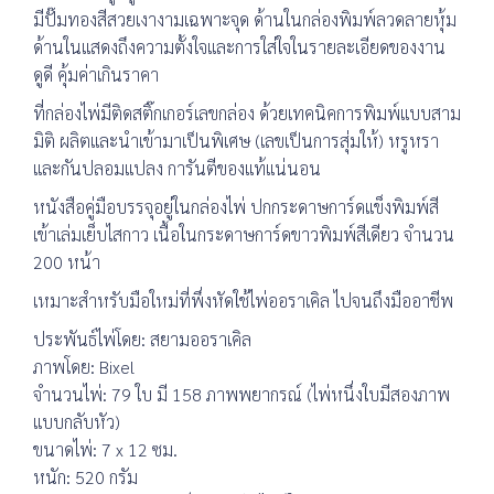
มีปั๊มทองสีสวยเงางามเฉพาะจุด ด้านในกล่องพิมพ์ลวดลายหุ้ม
ด้านในแสดงถึงความตั้งใจและการใส่ใจในรายละเอียดของงาน
ดูดี คุ้มค่าเกินราคา
ที่กล่องไพ่มีติดสติ๊กเกอร์เลขกล่อง ด้วยเทคนิคการพิมพ์แบบสาม
มิติ ผลิตและนำเข้ามาเป็นพิเศษ (เลขเป็นการสุ่มให้) หรูหรา
และกันปลอมแปลง การันตีของแท้แน่นอน
หนังสือคู่มือบรรจุอยู่ในกล่องไพ่ ปกกระดาษการ์ดแข็งพิมพ์สี
เข้าเล่มเย็บไสกาว เนื้อในกระดาษการ์ดขาวพิมพ์สีเดียว จำนวน
200 หน้า
เหมาะสำหรับมือใหม่ที่พึ่งหัดใช้ไพ่ออราเคิล ไปจนถึงมืออาชีพ
ประพันธ์ไพ่โดย: สยามออราเคิล
ภาพโดย: Bixel
จำนวนไพ่: 79 ใบ มี 158 ภาพพยากรณ์ (ไพ่หนึ่งใบมีสองภาพ
แบบกลับหัว)
ขนาดไพ่: 7 x 12 ซม.
หนัก: 520 กรัม