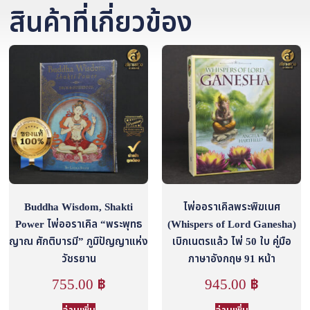
สินค้าที่เกี่ยวข้อง
Buddha Wisdom, Shakti
ไพ่ออราเคิลพระพิฆเนศ
Power ไพ่ออราเคิล “พระพุทธ
(Whispers of Lord Ganesha)
ญาณ ศักติบารมี” ภูมิปัญญาแห่ง
เบิกเนตรแล้ว ไพ่ 50 ใบ คู่มือ
วัชรยาน
ภาษาอังกฤษ 91 หน้า
755.00
฿
945.00
฿