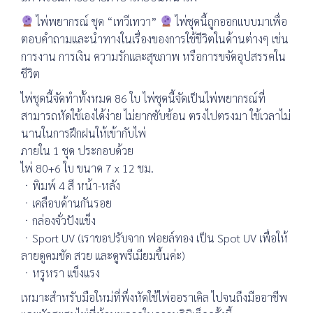
ไพ่พยากรณ์ ชุด “เทวีเทวา”
ไพ่ชุดนี้ถูกออกแบบมาเพื่อ
ตอบคำถามและนำทางในเรื่องของการใช้ชีวิตในด้านต่างๆ เช่น
การงาน การเงิน ความรักและสุขภาพ หรือการขจัดอุปสรรคใน
ชีวิต
ไพ่ชุดนี้จัดทำทั้งหมด 86 ใบ ไพ่ชุดนี้จัดเป็นไพ่พยากรณ์ที่
สามารถหัดใช้เองได้ง่าย ไม่ยากซับซ้อน ตรงไปตรงมา ใช้เวลาไม่
นานในการฝึกฝนให้เข้ากับไพ่
ภายใน 1 ชุด ประกอบด้วย
ไพ่ 80+6 ใบ ขนาด 7 x 12 ชม.
ㆍพิมพ์ 4 สี หน้า-หลัง
ㆍเคลือบด้านกันรอย
ㆍกล่องจั่วปังแข็ง
ㆍSport UV (เราขอปรับจาก ฟอยล์ทอง เป็น Spot UV เพื่อให้
ลายดูคมชัด สวย และดูพรีเมียมขึ้นค่ะ)
ㆍหรูหรา แข็งแรง
เหมาะสำหรับมือใหม่ที่พึ่งหัดใช้ไพ่ออราเคิล ไปจนถึงมืออาชีพ