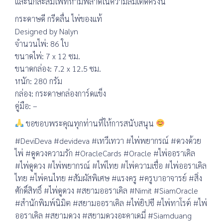
และนักสะสมไพ่ที่ห้ามพลาดในความลิมิเต็ดครั้งนี้
กระดาษดี กรีดลื่น ไพ่ของแท้
Designed by Nalyn
จำนวนไพ่: 86 ใบ
ขนาดไพ่: 7 x 12 ซม.
ขนาดกล่อง: 7.2 x 12.5 ซม.
หนัก: 280 กรัม
กล่อง: กระดาษกล่องการ์ดแข็ง
คู่มือ: –
ขอขอบพระคุณทุกท่านที่ให้การสนับสนุน
#DeviDeva #devideva #เทวีเทวา #ไพ่พยากรณ์ #ดวงด้วย
ไพ่ #ดูดวงความรัก #OracleCards #Oracle #ไพ่ออราเคิล
#ไพ่ดูดวง #ไพ่พยากรณ์ #ไพ่ไทย #ไพ่ความเชื่อ #ไพ่ออราเคิล
ไทย #ไพ่คนไทย #สัมผัสพิเศษ #แรงครู #ครูบาอาจารย์ #สิ่ง
ศักดิ์สิทธิ์ #ไพ่ดูดวง #สยามออราเคิล #Nimit #SiamOracle
#สำนักพิมพ์นิมิต #สยามออราเคิล #ไพ่ยิปซี #ไพ่ทาโรต์ #ไพ่
ออราเคิล #สยามดวง #สยามดวงอะคาเดมี่ #Siamduang