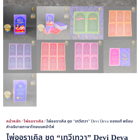
หน้าหลัก
/
ไพ่ออราเคิล
/ ไพ่ออราเคิล ชุด “เทวีเทวา” Devi Deva ของแท้ พร้อม
คำอธิบายภาษาไทยบนหน้าไพ่
ไพ่ออราเคิล ชุด “เทวีเทวา” Devi Deva