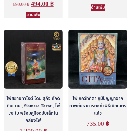
494.00
฿
690.00
฿
อ่านเพิ่ม
อ่านเพิ่ม
ไพ่สยามทาโรต์ โดย สุกิจ ภักดี
ไพ่ ภควัทคีตา ภูมิปัญญาจาก
ดินแดน , Siamese Tarot , ไพ่
กาพย์มหาภารตะ ทำพิธีเบิกเนตร
78 ใบ พร้อมคู่มือฉบับเล็กใน
แล้ว
กล่องไพ่
735.00
฿