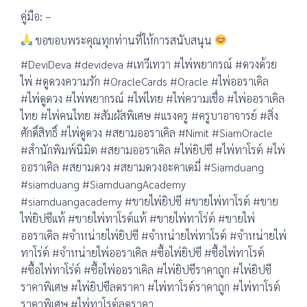
คู่มือ: –
ขอขอบพระคุณทุกท่านที่ให้การสนับสนุน
#DeviDeva #devideva #เทวีเทวา #ไพ่พยากรณ์ #ดวงด้วย
ไพ่ #ดูดวงความรัก #OracleCards #Oracle #ไพ่ออราเคิล
#ไพ่ดูดวง #ไพ่พยากรณ์ #ไพ่ไทย #ไพ่ความเชื่อ #ไพ่ออราเคิล
ไทย #ไพ่คนไทย #สัมผัสพิเศษ #แรงครู #ครูบาอาจารย์ #สิ่ง
ศักดิ์สิทธิ์ #ไพ่ดูดวง #สยามออราเคิล #Nimit #SiamOracle
#สำนักพิมพ์นิมิต #สยามออราเคิล #ไพ่ยิปซี #ไพ่ทาโรต์ #ไพ่
ออราเคิล #สยามดวง #สยามดวงอะคาเดมี่ #Siamduang
#siamduang #SiamduangAcademy
#siamduangacademy #ขายไพ่ยิปซี #ขายไพ่ทาโรต์ #ขาย
ไพ่ยิปซีแท้ #ขายไพ่ทาโรต์แท้ #ขายไพ่ทาโร่ต์ #ขายไพ่
ออราเคิล #จำหน่ายไพ่ยิปซี #จำหน่ายไพ่ทาโรต์ #จำหน่ายไพ่
ทาโร่ต์ #จำหน่ายไพ่ออราเคิล #ซื้อไพ่ยิปซี #ซื้อไพ่ทาโรต์
#ซื้อไพ่ทาโร่ต์ #ซื้อไพ่ออราเคิล #ไพ่ยิปซีราคาถูก #ไพ่ยิปซี
ราคาพิเศษ #ไพ่ยิปซีลดราคา #ไพ่ทาโรต์ราคาถูก #ไพ่ทาโรต์
ราคาพิเศษ #ไพ่ทาโรต์ลดราคา