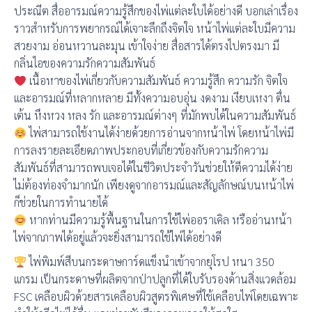
ประณีต สื่ออารมณ์ความรู้สึกของไพ่แต่ละใบได้อย่างดี บอกเล่าเรื่อง
ราวสำหรับการพยากรณ์ได้เจาะลึกถึงจิตใจ หน้าไพ่แต่ละใบมีความ
สวยงาม อ่อนหวานละมุน เข้าใจง่าย สื่อสารได้ตรงไปตรงมา มี
กลิ่นไอของความรักความสัมพันธ์
เนื้อหาของไพ่เกี่ยวกับความสัมพันธ์ ความรู้สึก ความรัก จิตใจ
และอารมณ์ที่หลากหลาย มีทั้งความอบอุ่น งดงาม เงียบเหงา ตื่น
เต้น หึงหวง หลง รัก และอารมณ์ต่างๆ ที่มักพบได้ในความสัมพันธ์
ไพ่สามารถใช้งานได้ง่ายด้วยการอ่านจากหน้าไพ่ โดยหน้าไพ่มี
การลงรายละเอียดภาพประกอบที่เกี่ยวข้องกับความรักความ
สัมพันธ์ที่สามารถพบเจอได้ในชีวิตประจำวันช่วยให้ตีความได้ง่าย
ไม่ต้องท่องจำมากนัก เพียงดูจากอารมณ์และสัญลักษณ์บนหน้าไพ่
ก็ช่วยในการทำนายได้
หากท่านมีความรู้พื้นฐานในการใช้ไพ่ออราเคิล หรืออ่านหน้า
ไพ่จากภาพได้อยู่แล้วจะยิ่งสามารถใช้ไพ่ได้อย่างดี
ไพ่พิมพ์สีบนกระดาษการ์ดแข็งนำเข้าจากยุโรป หนา 350
แกรม เป็นกระดาษที่ผลิตจากป่าปลูกที่ได้ใบรับรองด้านสิ่งแวดล้อม
FSC เคลือบผิวด้วยสารเคลือบผิวสูตรพิเศษที่ใช้เคลือบไพ่โดยเฉพาะ