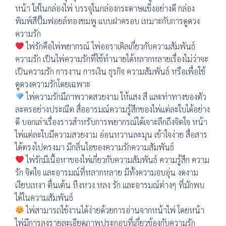
หน้า ใส่ในกล่องไพ่ บรรจุในกล่องกระดาษแข็งอย่างดี กล่อง
พิมพ์สีปั๊มฟอยล์ทองชมพู แบบฝาครอบ เหมาะกับการดูดวง
ความรัก
ไพ่รักคือไพ่พยากรณ์ ไพ่ออราเคิลเกี่ยวกับความสัมพันธ์
ความรัก เป็นไพ่ความรักที่ใช้ทำนายได้หลากหลายเรื่องไม่ว่าจะ
เป็นความรัก การงาน การเงิน ธุรกิจ ความสัมพันธ์ หรือเพื่อใช้
ดูดวงความรักโดยเฉพาะ
ไพ่ความรักมีภาพวาดสวยงาม ให้แสง สี และท่าทางของตัว
ละครอย่างประณีต สื่ออารมณ์ความรู้สึกของไพ่แต่ละใบได้อย่าง
ดี บอกเล่าเรื่องราวสำหรับการพยากรณ์ได้เจาะลึกถึงจิตใจ หน้า
ไพ่แต่ละใบมีความสวยงาม อ่อนหวานละมุน เข้าใจง่าย สื่อสาร
ได้ตรงไปตรงมา มีกลิ่นไอของความรักความสัมพันธ์
ไพ่รักมีเนื้อหาของไพ่เกี่ยวกับความสัมพันธ์ ความรู้สึก ความ
รัก จิตใจ และอารมณ์ที่หลากหลาย มีทั้งความอบอุ่น งดงาม
เงียบเหงา ตื่นเต้น หึงหวง หลง รัก และอารมณ์ต่างๆ ที่มักพบ
ได้ในความสัมพันธ์
ไพ่สามารถใช้งานได้ง่ายด้วยการอ่านจากหน้าไพ่ โดยหน้า
ไพ่มีการลงรายละเอียดภาพประกอบที่เกี่ยวข้องกับความรัก