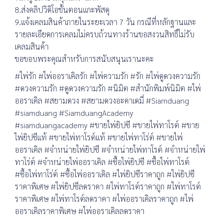
8.ส่งคลิปวิดิโอขั้นตอนแกะพัสดุ
9.แจ้งเคลมสินค้าภายในระยะเวลา 7 วัน กรณีที่หลักฐานและ
รายละเอียดการเคลมไม่ครบถ้วนทางร้านขอสงวนสิทธิ์ไม่รับ
เคลมสินค้า
ขอขอบพระคุณสำหรับการสนับสนุนเรานะคะ
#ไพ่รัก #ไพ่ออราเคิลรัก #ไพ่ความรัก #รัก #ไพ่ดูดวงความรัก
#ดวงความรัก #ดูดวงความรัก #นิมิต #สำนักพิมพ์นิมิต #ไพ่
ออราเคิล #สยามดวง #สยามดวงอะคาเดมี่ #Siamduang
#siamduang #SiamduangAcademy
#siamduangacademy #ขายไพ่ยิปซี #ขายไพ่ทาโรต์ #ขาย
ไพ่ยิปซีแท้ #ขายไพ่ทาโรต์แท้ #ขายไพ่ทาโร่ต์ #ขายไพ่
ออราเคิล #จำหน่ายไพ่ยิปซี #จำหน่ายไพ่ทาโรต์ #จำหน่ายไพ่
ทาโร่ต์ #จำหน่ายไพ่ออราเคิล #ซื้อไพ่ยิปซี #ซื้อไพ่ทาโรต์
#ซื้อไพ่ทาโร่ต์ #ซื้อไพ่ออราเคิล #ไพ่ยิปซีราคาถูก #ไพ่ยิปซี
ราคาพิเศษ #ไพ่ยิปซีลดราคา #ไพ่ทาโรต์ราคาถูก #ไพ่ทาโรต์
ราคาพิเศษ #ไพ่ทาโรต์ลดราคา #ไพ่ออราเคิลราคาถูก #ไพ่
ออราเคิลราคาพิเศษ #ไพ่ออราเคิลลดราคา