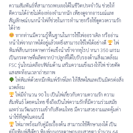
ความสัมพันธ์ที่สามารถพบเจอได้ในชีวิตประจำวัน ช่วยให้
ตีความได้ง่ายไม่ต้องท่องจำมากนัก เพียงดูจากอารมณ์และ
สัญลักษณ์บนหน้าไพ่ก็ช่วยในการทำนายหรือใช้ดูดวงความรัก
ได้ง่าย
หากท่านมีความรู้พื้นฐานในการใช้ไพ่ออราเคิล หรืออ่าน
หน้าไพ่จากภาพได้อยู่แล้วจะยิ่งสามารถใช้ไพ่ได้อย่างดี
ไพ่
พิมพ์สีบนกระดาษการ์ดแข็งนำเข้าจากยุโรป หนา 350 แกรม
เป็นกระดาษที่ผลิตจากป่าปลูกที่ได้ใบรับรองด้านสิ่งแวดล้อม
FSC รุ่นใหม่เคลือบฟิล์มด้าน เสริมความแข็งแรงให้ไพ่ ช่วยตัด
แสงสะท้อนเวลาถ่ายภาพ
ไพ่พิมพ์ด้วยหมึกพิมพ์รักษ์โลก ให้สีสดใสและเป็นมิตรต่อสิ่ง
แวดล้อม
ไพ่มีจำนวน 90 ใบ เป็นไพ่เกี่ยวกับความความรัก ความ
สัมพันธ์ โดยคนไทย ซึ่งถือเป็นไพ่ความรักที่มีความร่วมสมัย
และร่วมวัฒนธรรมเข้ากับสังคมไทย มีความสวยงามและคุ้มค่า
น่าใช้ที่สุดในตอนนี้
ไพ่มาพร้อมกับคู่มือเบื้องต้น สามารถใช้ศึกษาเองได้ เป็น
คู่มือพิมพ์สีเดียว พิมพ์บนกระดาษถนอมสายตา จำนวน 64