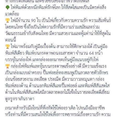
ทำให้กรีดไพ่ได้ลื่น และช่วยขับสีของภาพวาดให้สดใส
ไพ่พิมพ์ด้วยหมึกพิมพ์รักษ์โลก ให้สีสดใสและเป็นมิตรต่อสิ่ง
แวดล้อม
ไพ่มีจำนวน 90 ใบ เป็นไพ่เกี่ยวกับความความรัก ความสัมพันธ์
โดยคนไทย ซึ่งถือเป็นไพ่ความรักที่มีความร่วมสมัยและร่วม
วัฒนธรรมเข้ากับสังคมไทย มีความสวยงามและคุ้มค่าน่าใช้ที่สุดใน
ตอนนี้
ไพ่มาพร้อมกับคู่มือเบื้องต้น สามารถใช้ศึกษาเองได้ เป็นคู่มือ
พิมพ์สีเดียว พิมพ์บนกระดาษถนอมสายตา จำนวน 64 หน้า
บรรจุในกล่องไพ่ แกะกล่องออกมาจะเห็นคู่มือแนบอยู่กับไพ่
กล่องไพ่พิมพ์และหุ้มบนกระดาษแข็งอย่างดี มีความแข็งแรง
เป็นกล่องแบบฝาครอบ ปั๊มฟอยล์ทองชมพูเป็นลวดลายตัวอักษร
อ่อนช้อยสวยงาม ละเอียด ประณีต มีความวาวละมุนตา กล่อง
พิมพ์สองด้าน ด้านนอกพิมพ์สีและปั๊มฟอยล์ และพิมพ์สีสันสดใส
ด้านในพิมพ์สีสันสดใสมีลวดลายดอกไม้ใส่ใจในรายละเอียดดีเยี่ยม
ดูหรูหราเกินราคา
เหมาะสำหรับมือใหม่ที่พึ่งหัดใช้ไพ่ออราเคิล ไปจนถึงมืออาชีพ
หรือท่านที่มีความสนใจใช้ไพ่เพื่อการพยากรณ์เรื่องความรัก ความ