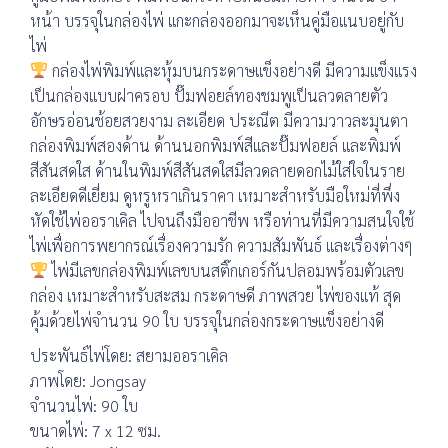
หน้า บรรจุในกล่องไพ่ แกะกล่องออกมาจะเห็นคู่มือแนบอยู่กับ
ไพ่
กล่องไพ่พิมพ์และหุ้มบนกระดาษแข็งอย่างดี มีความแข็งแรง
เป็นกล่องแบบฝาครอบ ปั๊มฟอยล์ทองชมพูเป็นลวดลายตัว
อักษรอ่อนช้อยสวยงาม ละเอียด ประณีต มีความวาวละมุนตา
กล่องพิมพ์สองด้าน ด้านนอกพิมพ์สีและปั๊มฟอยล์ และพิมพ์
สีสันสดใส ด้านในพิมพ์สีสันสดใสมีลวดลายดอกไม้ใส่ใจในราย
ละเอียดดีเยี่ยม ดูหรูหราเกินราคา เหมาะสำหรับมือใหม่ที่พึ่ง
หัดใช้ไพ่ออราเคิล ไปจนถึงมืออาชีพ หรือท่านที่มีความสนใจใช้
ไพ่เพื่อการพยากรณ์เรื่องความรัก ความสัมพันธ์ และเรื่องต่างๆ
ไพ่มีเลขกล่องพิมพ์เลขบนสติ๊กเกอร์กันปลอมพร้อมตัวเลข
กล่อง เหมาะสำหรับสะสม กระดาษดี ภาพสวย ไพ่ของแท้ สุด
คุ้มด้วยไพ่จำนวน 90 ใบ บรรจุในกล่องกระดาษแข็งอย่างดี
ประพันธ์ไพ่โดย: สยามออราเคิล
ภาพโดย: Jongsay
จำนวนไพ่: 90 ใบ
ขนาดไพ่: 7 x 12 ซม.