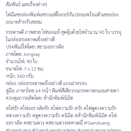
สัมพันธ์ และเรื่องต่างๆ
ไพ่มีเลขกล่องพิมพ์เลขบนสติ๊กเกอร์กันปลอมพร้อมตัวเลขกล่อง
เหมาะสำหรับสะสม
กระดาษดี ภาพสวย ไพ่ของแท้ สุดคุ้มด้วยไพ่จำนวน 90 ใบ บรรจุ
ในกล่องกระดาษแข็งอย่างดี
ประพันธ์ไพ่โดย: สยามออราเคิล
ภาพโดย: Jongsay
จำนวนไพ่: 90 ใบ
ขนาดไพ่: 7 x 12 ซม.
หนัก: 360 กรัม
กล่อง: กล่องกระดาษแข็งอย่างดี แบบฝาครอบ
คู่มือ: ภาษาไทย 64 หน้า พิมพ์สีเดียวบนกระดาษถนอมสายตา
ควบคุมการผลิตโดย: สำนักพิมพ์นิมิต
#ไพ่รัก #ไพ่ออราเคิลรัก #ไพ่ความรัก #รัก #ไพ่ดูดวงความรัก
#ดวงความรัก #ดูดวงความรัก #นิมิต #สำนักพิมพ์นิมิต #ไพ่
ออราเคิล #สยามดวง #สยามดวงอะคาเดมี่ #Siamduang
#siamduang #SiamduangAcademy #siamduangacademy