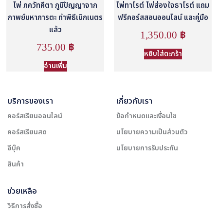
ไพ่ ภควัทคีตา ภูมิปัญญาจาก
ไพ่ทาโรต์ ไพ่ส่องใจธาโรต์ แถม
กาพย์มหาภารตะ ทำพิธีเบิกเนตร
ฟรีคอร์สสอนออนไลน์ และคู่มือ
แล้ว
1,350.00
฿
735.00
฿
หยิบใส่ตะกร้า
อ่านเพิ่ม
บริการของเรา
เกี่ยวกับเรา
คอร์สเรียนออนไลน์
ข้อกำหนดและเงื่อนไข
คอร์สเรียนสด
นโยบายความเป็นส่วนตัว
อีบุ๊ค
นโยบายการรับประกัน
สินค้า
ช่วยเหลือ
วิธีการสั่งซื้อ