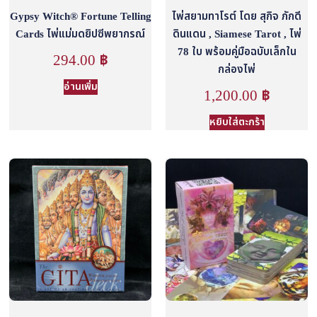
Gypsy Witch® Fortune Telling
ไพ่สยามทาโรต์ โดย สุกิจ ภักดี
Cards ไพ่แม่มดยิปซีพยากรณ์
ดินแดน , Siamese Tarot , ไพ่
78 ใบ พร้อมคู่มือฉบับเล็กใน
294.00
฿
กล่องไพ่
อ่านเพิ่ม
1,200.00
฿
หยิบใส่ตะกร้า