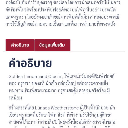
องด์ฉบับต้นตำรับชุดแรกๆ ของโลก โดยการนำเสนอครั้งนี้เป็นการ
จัดพิมพ์ใหม่พร้อมประทับฟอยล์ทองบนไพ่ทุกใบอย่างประณีต
และหรูหรา โดยยังคงเอกลักษณ์งานพิมพ์ดั้งเดิม สานต่อประเพณี
การใช้สัญลักษณ์ตามความเชื่อเก่าแก่เพื่อการทำนายที่ทรงพลัง
คำอธิบาย
ข้อมูลเพิ่มเติม
คำอธิบาย
Golden Lenormand Oracle , ไพ่เลอนอร์มองด์พิมพ์ฟอยล์
ทอง หรูหรา ของแท้ นำเข้า กล่องใหญ่ กล่องกระดาษแข็ง
ทนทาน พิมพ์สวยงามมาก หรูจนสะดุ้ง สวยจนกรีดร้อง มี
รสนิยม
สร้างสรรค์โดย Lunaea Weatherstone ผู้เป็นทั้งนักบวช นัก
เขียน ครู และที่ปรึกษาไพ่ทาโรต์ ที่ทำงานรับใช้กลุ่มผู้ศึกษา
ศาสตร์ลี้ลับมากว่าสามสิบปี โดยครั้งนี้เธอได้สร้างสรรค์ไพ่เลอ