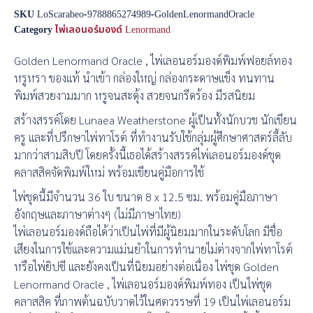
SKU
LoScarabeo-9788865274989-GoldenLenormandOracle
Category
ไพ่เลอนอร์มองด์ Lenormand
Golden Lenormand Oracle , ไพ่เลอนอร์มองด์พิมพ์ฟอยล์ทอง
หรูหรา ของแท้ นำเข้า กล่องใหญ่ กล่องกระดาษแข็ง ทนทาน
พิมพ์สวยงามมาก หรูจนสะดุ้ง สวยจนกรีดร้อง มีรสนิยม
สร้างสรรค์โดย Lunaea Weatherstone ผู้เป็นทั้งนักบวช นักเขียน
ครู และที่ปรึกษาไพ่ทาโรต์ ที่ทำงานรับใช้กลุ่มผู้ศึกษาศาสตร์ลี้ลับ
มากว่าสามสิบปี โดยครั้งนี้เธอได้สร้างสรรค์ไพ่เลอนอร์มองด์ชุด
คลาสสิคจัดพิมพ์ใหม่ พร้อมเขียนคู่มือการใช้
ไพ่ชุดนี้มีจำนวน 36 ใบ ขนาด 8 x 12.5 ซม. พร้อมคู่มือภาษา
อังกฤษและภาษาต่างๆ (ไม่มีภาษาไทย)
ไพ่เลอนอร์มองด์ถือได้ว่าเป็นไพ่ที่มีผู้นิยมมากในระดับโลก มีชื่อ
เสียงในการใช้และความแม่นยำในการทำนายไม่ต่างจากไพ่ทาโรต์
หรือไพ่ยิปซี และยังคงเป็นที่นิยมอย่างต่อเนื่อง ไพ่ชุด Golden
Lenormand Oracle , ไพ่เลอนอร์มองด์พิมพ์ทอง เป็นไพ่ชุด
คลาสสิค ที่ภาพต้นฉบับวาดไว้ในศตวรรษที่ 19 เป็นไพ่เลอนอร์ม