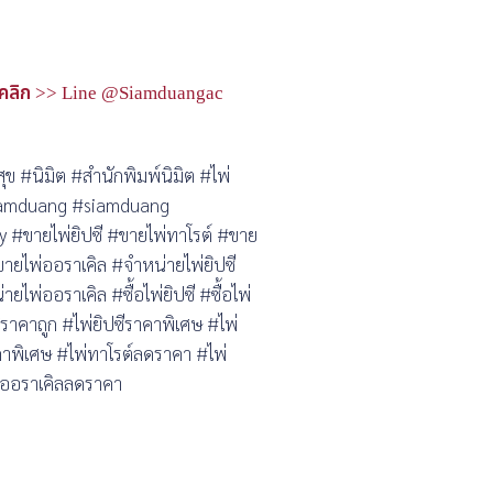
คลิก >> Line @Siamduangac
สุข #นิมิต #สำนักพิมพ์นิมิต #ไพ่
Siamduang #siamduang
ขายไพ่ยิปซี #ขายไพ่ทาโรต์ #ขาย
#ขายไพ่ออราเคิล #จำหน่ายไพ่ยิปซี
ไพ่ออราเคิล #ซื้อไพ่ยิปซี #ซื้อไพ่
ปซีราคาถูก #ไพ่ยิปซีราคาพิเศษ #ไพ่
คาพิเศษ #ไพ่ทาโรต์ลดราคา #ไพ่
่ออราเคิลลดราคา