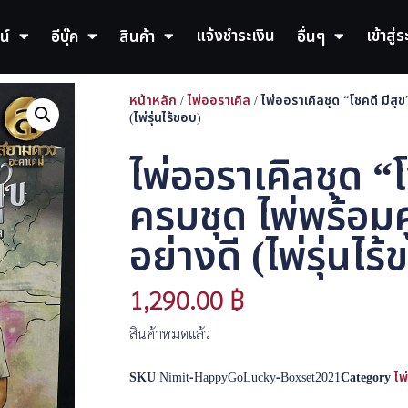
แจ้งชำระเงิน
เข้าสู่
น์
อีบุ๊ค
สินค้า
อื่นๆ
หน้าหลัก
/
ไพ่ออราเคิล
/ ไพ่ออราเคิลชุด “โชคดี มีสุข
(ไพ่รุ่นไร้ขอบ)
ไพ่ออราเคิลชุด “โ
ครบชุด ไพ่พร้อมค
อย่างดี (ไพ่รุ่นไร
1,290.00
฿
สินค้าหมดแล้ว
SKU
Nimit-HappyGoLucky-Boxset2021
Category
ไพ