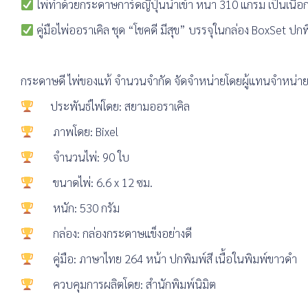
ไพ่ทำด้วยกระดาษการ์ดญี่ปุ่นนำเข้า หนา 310 แกรม เป็นเนื้อก
คู่มือไพ่ออราเคิล ชุด “โชคดี มีสุข” บรรจุในกล่อง BoxSet ป
กระดาษดี ไพ่ของแท้ จำนวนจำกัด จัดจำหน่ายโดยผู้แทนจำหน่า
ประพันธ์ไพ่โดย: สยามออราเคิล
ภาพโดย: Bixel
จำนวนไพ่: 90 ใบ
ขนาดไพ่: 6.6 x 12 ซม.
หนัก: 530 กรัม
กล่อง: กล่องกระดาษแข็งอย่างดี
คู่มือ: ภาษาไทย 264 หน้า ปกพิมพ์สี เนื้อในพิมพ์ขาวดำ
ควบคุมการผลิตโดย: สำนักพิมพ์นิมิต