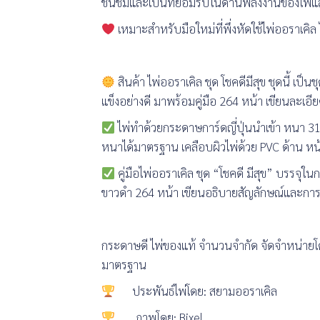
ชื่นชมและเป็นที่ยอมรับในด้านพลังงานของไพ่
เหมาะสำหรับมือใหม่ที่พึ่งหัดใช้ไพ่ออราเคิ
สินค้า ไพ่ออราเคิล ชุด โชคดีมีสุข ชุดนี้ เป
แข็งอย่างดี มาพร้อมคู่มือ 264 หน้า เขียนละเอีย
ไพ่ทำด้วยกระดาษการ์ดญี่ปุ่นนำเข้า หนา 31
หนาได้มาตรฐาน เคลือบผิวไพ่ด้วย PVC ด้าน หน้า
คู่มือไพ่ออราเคิล ชุด “โชคดี มีสุข” บรรจุใน
ขาวดำ 264 หน้า เขียนอธิบายสัญลักษณ์และการ
กระดาษดี ไพ่ของแท้ จำนวนจำกัด จัดจำหน่ายโ
มาตรฐาน
ประพันธ์ไพ่โดย: สยามออราเคิล
ภาพโดย: Bixel