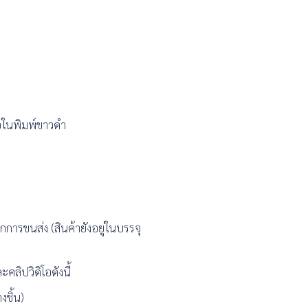
้อในพิมพ์ขาวดำ
กการขนส่ง (สินค้ายังอยู่ในบรรจุ
คลิปวิดิโอดังนี้
งชิ้น)