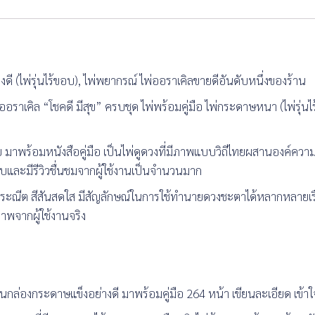
งดี (ไพ่รุ่นไร้ขอบ), ไพ่พยากรณ์ ไพ่ออราเคิลขายดีอันดับหนึ่งของร้าน
 ไพ่ออราเคิล “โชคดี มีสุข” ครบชุด ไพ่พร้อมคู่มือ ไพ่กระดาษหนา (ไพ่รุ่
ย มาพร้อมหนังสือคู่มือ เป็นไพ่ดูดวงที่มีภาพแบบวิถีไทยผสานองค์ควา
บและมีรีวิวชื่นชมจากผู้ใช้งานเป็นจำนวนมาก
ณีต สีสันสดใส มีสัญลักษณ์ในการใช้ทำนายดวงชะตาได้หลากหลายเรื่องรา
พจากผู้ใช้งานจริง
จุในกล่องกระดาษแข็งอย่างดี มาพร้อมคู่มือ 264 หน้า เขียนละเอียด เข้าใ