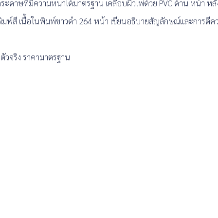
ระดาษที่มีความหนาได้มาตรฐาน เคลือบผิวไพ่ด้วย PVC ด้าน หน้า หลัง 
กพิมพ์สี เนื้อในพิมพ์ขาวดำ 264 หน้า เขียนอธิบายสัญลักษณ์และการตี
ยตัวจริง ราคามาตรฐาน