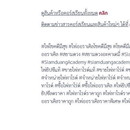
ดูสินค้าหรือคอร์สเรียนทั้งหมด
คลิก
ติดตามข่าวสารคอร์สเรียนและสินค้าใหม่ๆ ได้ที่
#ไพ่โชคดีมีสุข #ไพ่ออราเคิลโชคดีมีสุข #โชคดีมี
ออราเคิล #สยามดวง #สยามดวงอะคาเดมี่ #
#SiamduangAcademy #siamduangacademy #
ไพ่ยิปซีแท้ #ขายไพ่ทาโรต์แท้ #ขายไพ่ทาโร่ต์ 
#จำหน่ายไพ่ทาโรต์ #จำหน่ายไพ่ทาโร่ต์ #จำหน่าย
ทาโรต์ #ซื้อไพ่ทาโร่ต์ #ซื้อไพ่ออราเคิล #ไพ่ยิ
ยิปซีลดราคา #ไพ่ทาโรต์ราคาถูก #ไพ่ทาโรต์รา
ออราเคิลราคาถูก #ไพ่ออราเคิลราคาพิเศษ #ไพ