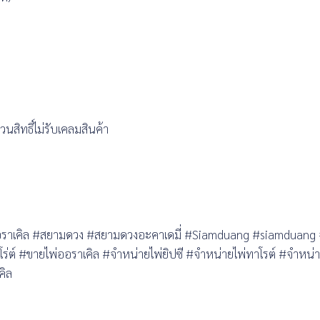
สิทธิ์ไม่รับเคลมสินค้า
ไอซิสออราเคิล #สยามดวง #สยามดวงอะคาเดมี่ #Siamduang #siamdu
ต์ #ขายไพ่ออราเคิล #จำหน่ายไพ่ยิปซี #จำหน่ายไพ่ทาโรต์ #จำหน่าย
คิล