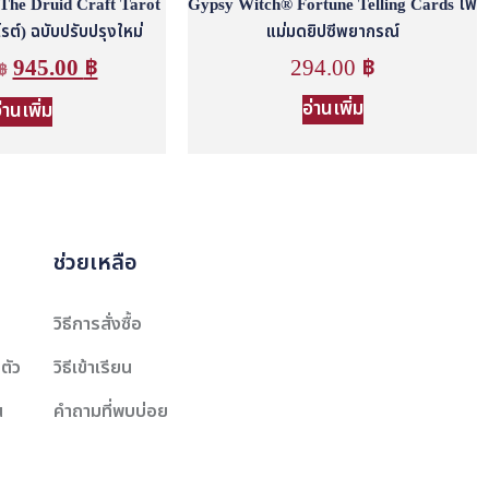
์ The Druid Craft Tarot
Gypsy Witch® Fortune Telling Cards ไพ่
โรต์) ฉบับปรับปรุงใหม่
แม่มดยิปซีพยากรณ์
945.00
฿
294.00
฿
฿
อ่านเพิ่ม
่านเพิ่ม
ช่วยเหลือ
วิธีการสั่งซื้อ
ตัว
วิธีเข้าเรียน
น
คำถามที่พบบ่อย