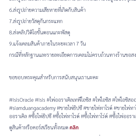
6.ส่งรูปถ่ายความเสียหายที่เกิดกับสินค้า
7.ส่งรูปถ่ายวัสดุกันกระแทก
8.ส่งคลิปวิดิโอขั้นตอนแกะพัสดุ
9.แจ้งเคลมสินค้าภายในระยะเวลา 7 วัน
กรณีที่หลักฐานและรายละเอียดการเคลมไม่ครบถ้วนทางร้านขอสงวน
ขอขอบพระคุณสำหรับการสนับสนุนเรานะคะ
#IsisOracle #Isis #ไพ่ออราเคิลเทพีไอซิส #ไพ่ไอซิส #ไพ่
#siamduangacademy #ขายไพ่ยิปซี #ขายไพ่ทาโรต์ #ขายไพ่ทาโร่
ออราเคิล #ซื้อไพ่ยิปซี #ซื้อไพ่ทาโรต์ #ซื้อไพ่ทาโร่ต์ #ซื้อไพ่ออราเ
ดูสินค้าหรือคอร์สเรียนทั้งหมด
คลิก