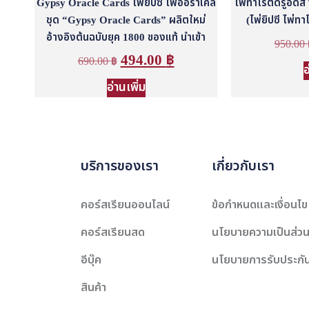
Gypsy Oracle Cards ไพ่ยิปซี ไพ่ออราเคิล
ไพ่ทาโรต์ดรูอิดส
ชุด “Gypsy Oracle Cards” ผลิตใหม่
(ไพ่ยิปซี ไพ่ทา
อ้างอิงต้นฉบับยุค 1800 ของแท้ นำเข้า
950.00
494.00
฿
690.00
฿
อ
อ่านเพิ่ม
บริการของเรา
เกี่ยวกับเรา
คอร์สเรียนออนไลน์
ข้อกำหนดและเงื่อนไข
คอร์สเรียนสด
นโยบายความเป็นส่วน
อีบุ๊ค
นโยบายการรับประกั
สินค้า