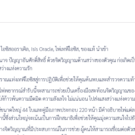
อซิสออราเคิล, Isis Oracle, ไพ่เทพีไอซิส, ของแท้ นำเข้า
าจ ปัญญาอันศักดิ์สิทธิ์ ด้วยจิตวิญญาณด้านสว่างของตัวคุณ ก่อเกิ
งสว่างแห่งความรัก
ับโบราณแห่งเทพีไอซิสสู่การปฏิบัติเพื่อช่วยให้คุณค้นพบและสำรวจควา
ัด บนไพ่พยากรณ์สำรับนี้จะสามารถช่วยเป็นเครื่องมือสะท้อนจิตวิญญาณ
ณให้ก้าวพ้นความมืดมิด ความลังเลใจ ไม่แน่นอน ไปส่งแสงสว่างแห่งคว
ย ไพ่ขนาดใหญ่ 44 ใบและคู่มือภาพประกอบ 220 หน้า มีคำอธิบายไพ่แต่ล
ี้ซึ่งส่วนใหญ่จะเน้นเป็นการฝึกสมาธิเพื่อช่วยให้คุณมุ่งความสนใจไป
าทางจิตวิญญาณที่มีประสบการณ์ในการช่วย ผู้คนให้สามารถเชื่อมต่อตัวเข