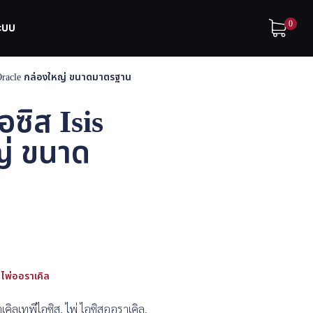
0
ระบบ
s Oracle กล่องใหญ่ ขนาดมาตรฐาน
อซิส Isis
ญ่ ขนาด
ไพ่ออราเคิล
ิลเทพีไอซิส, ไพ่ ไอซิสออราเคิล,