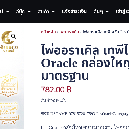
แจ้งชำระเงิน
เข้าสู่
น์
อีบุ๊ค
สินค้า
อื่นๆ
หน้าหลัก
/
ไพ่ออราเคิล
/ ไพ่ออราเคิล เทพีไอซิส Isi
ไพ่ออราเคิล เทพีไ
Oracle กล่องให
มาตรฐาน
782.00
฿
สินค้าหมดแล้ว
SKU
USGAME-9781572817593-IsisOracle
Category
Isis Oracle กล่องใหญ่ ขนาดมาตรฐาน, ไพ่ออราเค