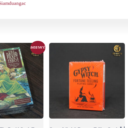
Siamduangac
ลดราคา!