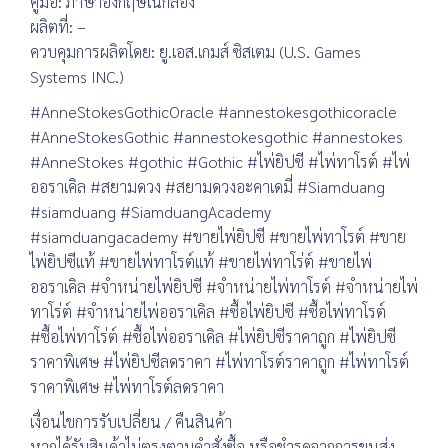
คู่มือ: ภาษาอังกฤษในกล่อง
ผลิตที่: –
ควบคุมการผลิตโดย: ยู.เอส.เกมส์ ซิสเตม (U.S. Games
Systems INC.)
#AnneStokesGothicOracle #annestokesgothicoracle
#AnneStokesGothic #annestokesgothic #annestokes
#AnneStokes #gothic #Gothic #ไพ่ยิปซี #ไพ่ทาโรต์ #ไพ่
ออราเคิล #สยามดวง #สยามดวงอะคาเดมี่ #Siamduang
#siamduang #SiamduangAcademy
#siamduangacademy #ขายไพ่ยิปซี #ขายไพ่ทาโรต์ #ขาย
ไพ่ยิปซีแท้ #ขายไพ่ทาโรต์แท้ #ขายไพ่ทาโร่ต์ #ขายไพ่
ออราเคิล #จำหน่ายไพ่ยิปซี #จำหน่ายไพ่ทาโรต์ #จำหน่ายไพ่
ทาโร่ต์ #จำหน่ายไพ่ออราเคิล #ซื้อไพ่ยิปซี #ซื้อไพ่ทาโรต์
#ซื้อไพ่ทาโร่ต์ #ซื้อไพ่ออราเคิล #ไพ่ยิปซีราคาถูก #ไพ่ยิปซี
ราคาพิเศษ #ไพ่ยิปซีลดราคา #ไพ่ทาโรต์ราคาถูก #ไพ่ทาโรต์
ราคาพิเศษ #ไพ่ทาโรต์ลดราคา
เงื่อนไขการรับเปลี่ยน / คืนสินค้า
หากได้รับสินค้าไม่ตรงตามคำสั่งซื้อ หรือชำรุดจากการขนส่ง