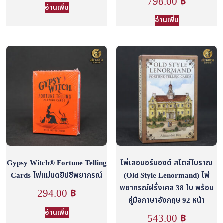
798.00
฿
อ่านเพิ่ม
อ่านเพิ่ม
Gypsy Witch® Fortune Telling
ไพ่เลอนอร์มองด์ สไตล์โบราณ
Cards ไพ่แม่มดยิปซีพยากรณ์
(Old Style Lenormand) ไพ่
พยากรณ์ฝรั่งเศส 38 ใบ พร้อม
294.00
฿
คู่มือภาษาอังกฤษ 92 หน้า
อ่านเพิ่ม
543.00
฿