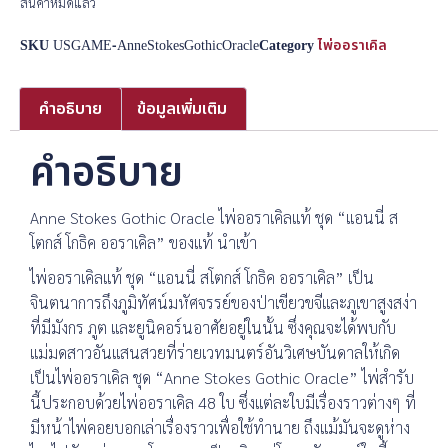
สินค้าหมดแล้ว
SKU
USGAME-AnneStokesGothicOracle
Category
ไพ่ออราเคิล
คำอธิบาย
ข้อมูลเพิ่มเติม
คำอธิบาย
Anne Stokes Gothic Oracle ไพ่ออราเคิลแท้ ชุด “แอนนี่ ส
โตกส์ โกธิค ออราเคิล” ของแท้ นำเข้า
ไพ่ออราเคิลแท้ ชุด “แอนนี่ สโตกส์ โกธิค ออราเคิล” เป็น
จินตนาการถึงภูมิทัศน์มหัศจรรย์ของป่าเขียวขจีและภูเขาสูงสง่า
ที่มีมังกร ภูต และยูนิคอร์นอาศัยอยู่ในนั้น ซึ่งคุณจะได้พบกับ
แม่มดสาวอันแสนสวยที่ร่ายเวทมนตร์อันวิเศษบันดาลให้เกิด
เป็นไพ่ออราเคิล ชุด “Anne Stokes Gothic Oracle” ไพ่สำรับ
นี้ประกอบด้วยไพ่ออราเคิล 48 ใบ ซึ่งแต่ละใบมีเรื่องราวต่างๆ ที่
มีหน้าไพ่คอยบอกเล่าเรื่องราวเพื่อใช้ทำนาย ถึงแม้มันจะดูห่าง