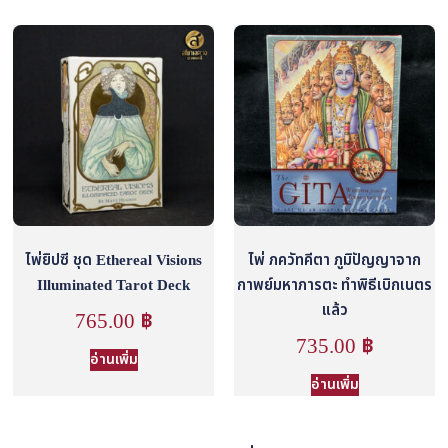
ไพ่ยิปซี ชุด Ethereal Visions
ไพ่ ภควัทคีตา ภูมิปัญญาจาก
Illuminated Tarot Deck
กาพย์มหาภารตะ ทำพิธีเบิกเนตร
แล้ว
765.00
฿
735.00
฿
อ่านเพิ่ม
อ่านเพิ่ม