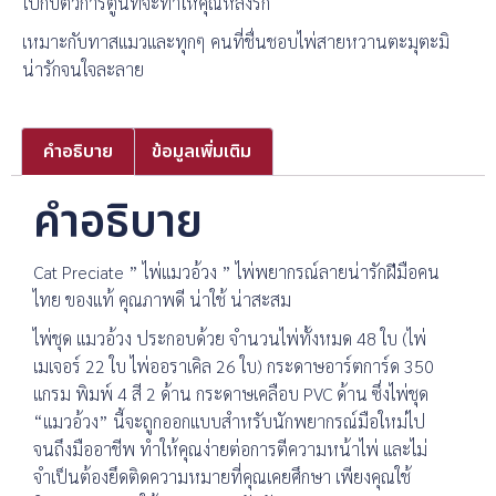
ไปกับตัวการ์ตูนที่จะทำให้คุณหลงรัก
เหมาะกับทาสแมวและทุกๆ คนที่ชื่นชอบไพ่สายหวานตะมุตะมิ
น่ารักจนใจละลาย
คำอธิบาย
ข้อมูลเพิ่มเติม
คำอธิบาย
Cat Preciate ” ไพ่แมวอ้วง ” ไพ่พยากรณ์ลายน่ารักฝีมือคน
ไทย ของแท้ คุณภาพดี น่าใช้ น่าสะสม
ไพ่ชุด แมวอ้วง ประกอบด้วย จำนวนไพ่ทั้งหมด 48 ใบ (ไพ่
เมเจอร์ 22 ใบ ไพ่ออราเคิล 26 ใบ) กระดาษอาร์ตการ์ด 350
แกรม พิมพ์ 4 สี 2 ด้าน กระดาษเคลือบ PVC ด้าน ซึ่งไพ่ชุด
“แมวอ้วง” นี้จะถูกออกแบบสำหรับนักพยากรณ์มือใหม่ไป
จนถึงมืออาชีพ ทำให้คุณง่ายต่อการตีความหน้าไพ่ และไม่
จำเป็นต้องยึดติดความหมายที่คุณเคยศึกษา เพียงคุณใช้