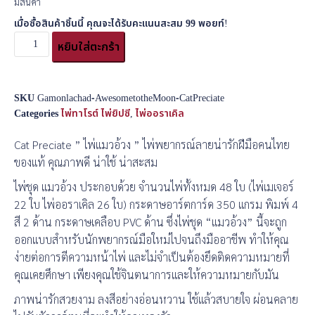
มีสินค้า
เมื่อซื้อสินค้าชิ้นนี้ คุณจะได้รับคะแนนสะสม
99
พอยท์!
หยิบใส่ตะกร้า
SKU
Gamonlachad-AwesometotheMoon-CatPreciate
Categories
ไพ่ทาโรต์ ไพ่ยิปซี
,
ไพ่ออราเคิล
Cat Preciate ” ไพ่แมวอ้วง ” ไพ่พยากรณ์ลายน่ารักฝีมือคนไทย
ของแท้ คุณภาพดี น่าใช้ น่าสะสม
ไพ่ชุด แมวอ้วง ประกอบด้วย จำนวนไพ่ทั้งหมด 48 ใบ (ไพ่เมเจอร์
22 ใบ ไพ่ออราเคิล 26 ใบ) กระดาษอาร์ตการ์ด 350 แกรม พิมพ์ 4
สี 2 ด้าน กระดาษเคลือบ PVC ด้าน ซึ่งไพ่ชุด “แมวอ้วง” นี้จะถูก
ออกแบบสำหรับนักพยากรณ์มือใหม่ไปจนถึงมืออาชีพ ทำให้คุณ
ง่ายต่อการตีความหน้าไพ่ และไม่จำเป็นต้องยึดติดความหมายที่
คุณเคยศึกษา เพียงคุณใช้จินตนาการและให้ความหมายกับมัน
ภาพน่ารักสวยงาม ลงสีอย่างอ่อนหวาน ใช้แล้วสบายใจ ผ่อนคลาย