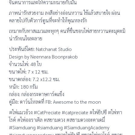
จินตนาการและให้ความหมายกับมัน
ภาพน่ารักสวยงาม ลงสีอย่างอ่อนหวาน ใช้แล้วสบายใจ ผ่อน
คลายไปกับตัวการ์ตูนที่จะทำให้คุณหลงรัก
เหมาะกับทาสแมวและทุกๆ คนที่ชื่นชอบไพ่สายหวานตะมุตะมิ
น่ารักจนใจละลาย
ประพันธ์โดย: Natchanat Studio
Design by Neennara Boonprakob
จำนวนไพ่: 48 ใบ
ขนาดไพ่: 7 x 12 ซม.
ขนาดกล่อง: 7.2 x12.2 ซม.
หนัก: 180 กรัม
กล่อง: กล่องกระดาษการ์ดแข็ง
คู่มือ: ดาว์นโหลดที่ FB: Awesome to the moon
#ไพ่แมวอ้วง #CatPreciate #catpreciate #ไพ่ยิปซี #ไพ่ทา
โรต์ #ไพ่ออราเคิล #สยามดวง #สยามดวงอะคาเดมี่
#Siamduang #siamduang #SiamduangAcademy
#siamduangacademy #ขายไพ่ยิปซี #ขายไพ่ทาโรต์ #ขาย