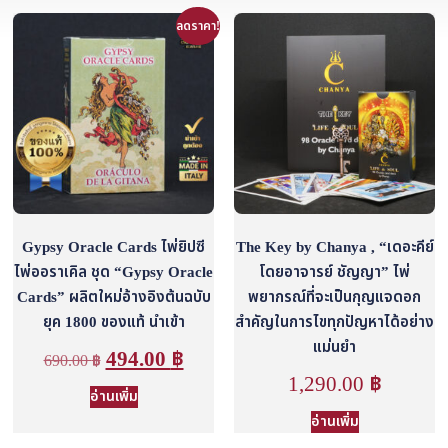
ลดราคา!
Gypsy Oracle Cards ไพ่ยิปซี
The Key by Chanya , “เดอะคีย์
ไพ่ออราเคิล ชุด “Gypsy Oracle
โดยอาจารย์ ชัญญา” ไพ่
Cards” ผลิตใหม่อ้างอิงต้นฉบับ
พยากรณ์ที่จะเป็นกุญแจดอก
ยุค 1800 ของแท้ นำเข้า
สำคัญในการไขทุกปัญหาได้อย่าง
แม่นยำ
494.00
฿
690.00
฿
1,290.00
฿
อ่านเพิ่ม
อ่านเพิ่ม