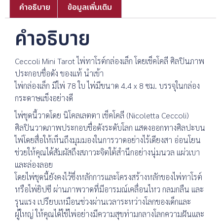
คำอธิบาย
ข้อมูลเพิ่มเติม
คำอธิบาย
Ceccoli Mini Tarot ไพ่ทาโรต์กล่องเล็ก โดยเช็คโคลี ศิลปินภาพ
ประกอบชื่อดัง ของแท้ นำเข้า
ไพ่กล่องเล็ก มีไพ่ 78 ใบ ไพ่มีขนาด 4.4 x 8 ซม. บรรจุในกล่อง
กระดาษแข็งอย่างดี
ไพ่ชุดนี้วาดโดย นิโคลเลตตา เช็คโคลี (Nicoletta Ceccoli)
ศิลปินวาดภาพประกอบชื่อดังระดับโลก แสดงออกทางศิลปะบน
ไพ่โดยสื่อให้เห็นถึงมุมมองในการวาดอย่างไร้เดียงสา อ่อนโยน
ช่วยให้คุณได้สัมผัสถึงสภาวะจิตใต้สำนึกอย่างนุ่มนวล แผ่วเบา
และล่องลอย
โดยไพ่ชุดนี้ยังคงไว้ซึ่งหลักการและโครงสร้างหลักของไพ่ทาโรต์
หรือไพ่ยิปซี ผ่านภาพวาดที่มีอารมณ์เคลื่อนไหว กลมกลืน และ
รุนแรง เปรียบเหมือนช่วงผ่านเวลาระหว่างโลกของเด็กและ
ผู้ใหญ่ ให้คุณได้ใช้ไพ่อย่างมีความสุขท่ามกลางโลกความฝันและ