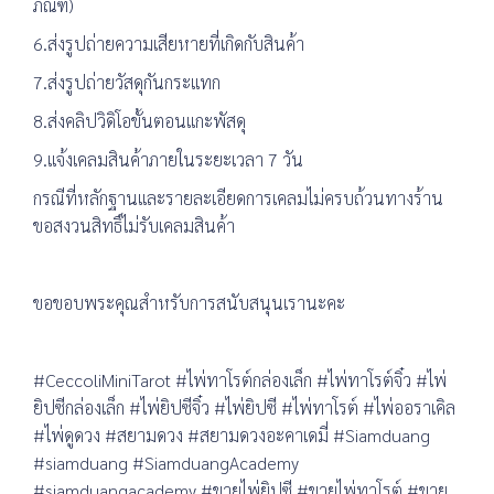
ภัณฑ์)
6.ส่งรูปถ่ายความเสียหายที่เกิดกับสินค้า
7.ส่งรูปถ่ายวัสดุกันกระแทก
8.ส่งคลิปวิดิโอขั้นตอนแกะพัสดุ
9.แจ้งเคลมสินค้าภายในระยะเวลา 7 วัน
กรณีที่หลักฐานและรายละเอียดการเคลมไม่ครบถ้วนทางร้าน
ขอสงวนสิทธิ์ไม่รับเคลมสินค้า
ขอขอบพระคุณสำหรับการสนับสนุนเรานะคะ
#CeccoliMiniTarot #ไพ่ทาโรต์กล่องเล็ก #ไพ่ทาโรต์จิ๋ว #ไพ่
ยิปซีกล่องเล็ก #ไพ่ยิปซีจิ๋ว #ไพ่ยิปซี #ไพ่ทาโรต์ #ไพ่ออราเคิล
#ไพ่ดูดวง #สยามดวง #สยามดวงอะคาเดมี่ #Siamduang
#siamduang #SiamduangAcademy
#siamduangacademy #ขายไพ่ยิปซี #ขายไพ่ทาโรต์ #ขาย