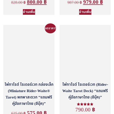
800.00
฿
979.00
฿
828.00
฿
987.00
฿
อ่านเพิ่ม
อ่านเพิ่ม
ลดราคา!
ไพ่ทาโรต์ ไรเดอร์เวท กล่องเล็ก
ไพ่ทาโรต์ ไรเดอร์เวท (Rider-
(Miniature Rider-Waite®
Waite Tarot Deck) “แถมฟรี
Tarot) พกพาสะดวก “แถมฟรี
คู่มือภาษาไทย (อีบุ๊ค)”
คู่มือภาษาไทย (อีบุ๊ค)”
790.00
฿
ให้คะแนน
575.00
฿
5.00
625.00
฿