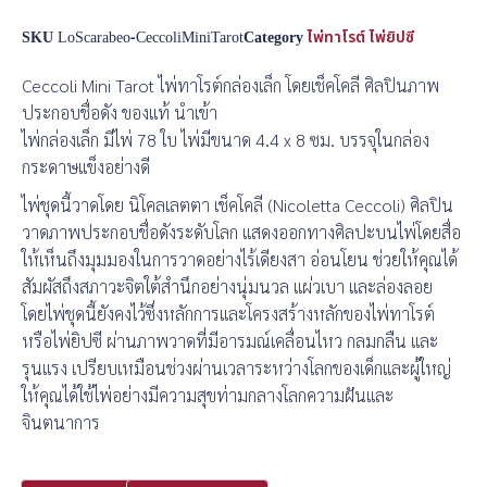
SKU
LoScarabeo-CeccoliMiniTarot
Category
ไพ่ทาโรต์ ไพ่ยิปซี
Ceccoli Mini Tarot ไพ่ทาโรต์กล่องเล็ก โดยเช็คโคลี ศิลปินภาพ
ประกอบชื่อดัง ของแท้ นำเข้า
ไพ่กล่องเล็ก มีไพ่ 78 ใบ ไพ่มีขนาด 4.4 x 8 ซม. บรรจุในกล่อง
กระดาษแข็งอย่างดี
ไพ่ชุดนี้วาดโดย นิโคลเลตตา เช็คโคลี (Nicoletta Ceccoli) ศิลปิน
วาดภาพประกอบชื่อดังระดับโลก แสดงออกทางศิลปะบนไพ่โดยสื่อ
ให้เห็นถึงมุมมองในการวาดอย่างไร้เดียงสา อ่อนโยน ช่วยให้คุณได้
สัมผัสถึงสภาวะจิตใต้สำนึกอย่างนุ่มนวล แผ่วเบา และล่องลอย
โดยไพ่ชุดนี้ยังคงไว้ซึ่งหลักการและโครงสร้างหลักของไพ่ทาโรต์
หรือไพ่ยิปซี ผ่านภาพวาดที่มีอารมณ์เคลื่อนไหว กลมกลืน และ
รุนแรง เปรียบเหมือนช่วงผ่านเวลาระหว่างโลกของเด็กและผู้ใหญ่
ให้คุณได้ใช้ไพ่อย่างมีความสุขท่ามกลางโลกความฝันและ
จินตนาการ