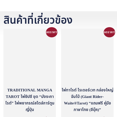
สินค้าที่เกี่ยวข้อง
ลดราคา!
ลดราคา!
TRADITIONAL MANGA
ไพ่ทาโรต์ ไรเดอร์เวท กล่องใหญ่
TAROT ไพ่ยิปซี ชุด “มังงะทา
จัมโบ้ (Giant Rider-
โรต์” ไพ่พยากรณ์สไตล์การ์ตูน
Waite®Tarot) “แถมฟรี คู่มือ
ญี่ปุ่น
ภาษาไทย (อีบุ๊ค)”