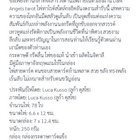
ขอเพียงท่านกล้าที่จะสำรวจด้านมืดภายในตัวเองผ่าน Dark
Angels tarot ไพ่ทาโรต์สไตล์กอธิคอันงดงามสำรับนี้ เสพความ
ความของโลกอันมืดสลัวดูเล้นลับ เป็นจุดเชื่อมต่อแห่งความ
สัมพันธ์กับเหล่าพลังงานนอกรีตที่ถูกขับออกจากสวรรค์
เทวทูตแห่งรัตติกาลเป็นพลังงานชีวิตที่น่าพิศวง สวยงาม
ลึกลับ และทรงปัญญาในการสอนท่านให้เรียนรู้ตัวตนผ่าน
เงามืดของตัวท่านเอง
กระดาษดี กรีดลื่น ไพ่ของแท้ นำเข้า ผลิตในอิตาลี
มีคู่มือภาษาอังกฤษแถมให้ในกล่อง
ไพ่สายดาร์ค คนชอบสายดาร์คห้ามพลาด สวย ขลัง ทรงพลัง
เร้นลับ ไม่เหมาะสำหรับคนขวัญอ่อน
ประพันธ์ไพ่โดย: Luca Kusso (ลูก้า คุสโซ)
ภาพโดย: Luca Kusso (ลูก้า คุสโซ)
จำนวนไพ่: 78 ใบ
ขนาดไพ่: 6.6 x 12 ซม.
ขนาดกล่อง: 7 x 12.4 ซม.
หนัก: 250 กรัม
กล่อง: กล่องกระดาษการ์ดแข็ง