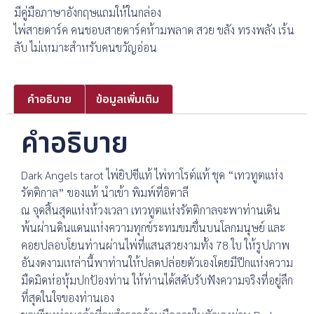
มีคู่มือภาษาอังกฤษแถมให้ในกล่อง
ไพ่สายดาร์ค คนชอบสายดาร์คห้ามพลาด สวย ขลัง ทรงพลัง เร้น
ลับ ไม่เหมาะสำหรับคนขวัญอ่อน
คำอธิบาย
ข้อมูลเพิ่มเติม
คำอธิบาย
Dark Angels tarot ไพ่ยิปซีแท้ ไพ่ทาโรต์แท้ ชุด “เทวทูตแห่ง
รัตติกาล” ของแท้ นำเข้า พิมพ์ที่อิตาลี
ณ จุดสิ้นสุดแห่งห้วงเวลา เทวทูตแห่งรัตติกาลจะพาท่านเดิน
พ้นผ่านดินแดนแห่งความทุกข์ระทมขมขื่นบนโลกมนุษย์ และ
คอยปลอบโยนท่านผ่านไพ่ที่แสนสวยงามทั้ง 78 ใบ ให้รูปภาพ
อันงดงามเหล่านี้พาท่านให้ปลดปล่อยตัวเองโดยมีปีกแห่งความ
มืดมิดห่อหุ้มปกป้องท่าน ให้ท่านได้สดับรับฟังความจริงที่อยู่ลึก
ที่สุดในใจของท่านเอง