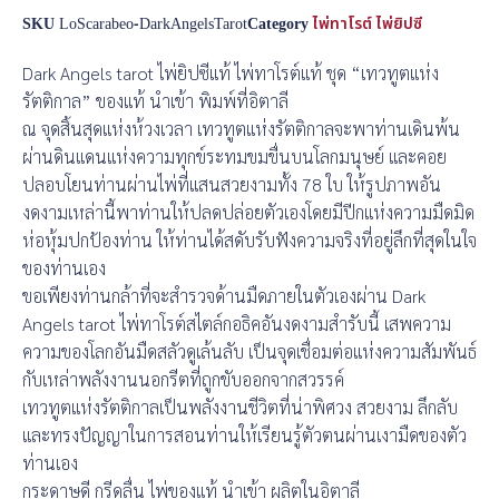
SKU
LoScarabeo-DarkAngelsTarot
Category
ไพ่ทาโรต์ ไพ่ยิปซี
Dark Angels tarot ไพ่ยิปซีแท้ ไพ่ทาโรต์แท้ ชุด “เทวทูตแห่ง
รัตติกาล” ของแท้ นำเข้า พิมพ์ที่อิตาลี
ณ จุดสิ้นสุดแห่งห้วงเวลา เทวทูตแห่งรัตติกาลจะพาท่านเดินพ้น
ผ่านดินแดนแห่งความทุกข์ระทมขมขื่นบนโลกมนุษย์ และคอย
ปลอบโยนท่านผ่านไพ่ที่แสนสวยงามทั้ง 78 ใบ ให้รูปภาพอัน
งดงามเหล่านี้พาท่านให้ปลดปล่อยตัวเองโดยมีปีกแห่งความมืดมิด
ห่อหุ้มปกป้องท่าน ให้ท่านได้สดับรับฟังความจริงที่อยู่ลึกที่สุดในใจ
ของท่านเอง
ขอเพียงท่านกล้าที่จะสำรวจด้านมืดภายในตัวเองผ่าน Dark
Angels tarot ไพ่ทาโรต์สไตล์กอธิคอันงดงามสำรับนี้ เสพความ
ความของโลกอันมืดสลัวดูเล้นลับ เป็นจุดเชื่อมต่อแห่งความสัมพันธ์
กับเหล่าพลังงานนอกรีตที่ถูกขับออกจากสวรรค์
เทวทูตแห่งรัตติกาลเป็นพลังงานชีวิตที่น่าพิศวง สวยงาม ลึกลับ
และทรงปัญญาในการสอนท่านให้เรียนรู้ตัวตนผ่านเงามืดของตัว
ท่านเอง
กระดาษดี กรีดลื่น ไพ่ของแท้ นำเข้า ผลิตในอิตาลี