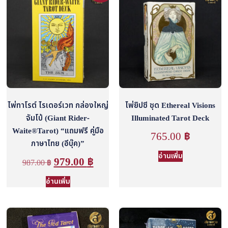
ไพ่ทาโรต์ ไรเดอร์เวท กล่องใหญ่
ไพ่ยิปซี ชุด Ethereal Visions
จัมโบ้ (Giant Rider-
Illuminated Tarot Deck
Waite®Tarot) “แถมฟรี คู่มือ
765.00
฿
ภาษาไทย (อีบุ๊ค)”
อ่านเพิ่ม
979.00
฿
987.00
฿
อ่านเพิ่ม