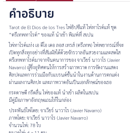
คำอธิบาย
Tarot de El Dios de los Tres ไพ่ยิปซีแท้ ไพ่ทาโรต์แท้ ชุด
“ตรีเทพทาโรต์” ของแท้ นำเข้า พิมพ์ที่ สเปน
ไพ่ทาโรต์แห่ง เอ ดีโอ เดอ ลอส เทรส์ (ตรีเทพ) ไพ่พยากรณ์ที่จะ
เปิดทุกสิ่งทุกอย่างที่สัมผัสได้ด้วยจักรวาลอันสวยงามและสดใส
ตรีเทพทาโรต์มาจากจินตนาการของ จาเวียร์ นาวาโร (Javier
Navarro) ผู้ซึ่งอุทิศตนให้การสร้างภาพวาด การจัดงานแสดง
ศิลปะและการร่วมมือกับแบรนด์ชั้นนำในงานด้านการตกแต่ง
ผ่านผลงานศิลปะ และภาพวาดอันเป็นเอกลักษณ์ของเธอ
กระดาษดี กรีดลื่น ไพ่ของแท้ นำเข้า ผลิตในสเปน
มีคู่มือภาษาอังกฤษแถมให้ในกล่อง
ประพันธ์ไพ่โดย: จาเวียร์ นาวาโร (Javier Navarro)
ภาพโดย: จาเวียร์ นาวาโร (Javier Navarro)
จำนวนไพ่: 78 ใบ
ขนาดไพ่: 6 x 11 ซม.