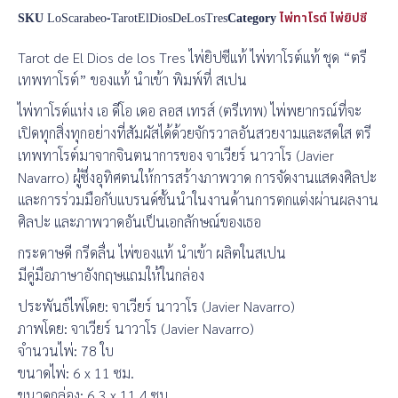
SKU
LoScarabeo-TarotElDiosDeLosTres
Category
ไพ่ทาโรต์ ไพ่ยิปซี
Tarot de El Dios de los Tres ไพ่ยิปซีแท้ ไพ่ทาโรต์แท้ ชุด “ตรี
เทพทาโรต์” ของแท้ นำเข้า พิมพ์ที่ สเปน
ไพ่ทาโรต์แห่ง เอ ดีโอ เดอ ลอส เทรส์ (ตรีเทพ) ไพ่พยากรณ์ที่จะ
เปิดทุกสิ่งทุกอย่างที่สัมผัสได้ด้วยจักรวาลอันสวยงามและสดใส ตรี
เทพทาโรต์มาจากจินตนาการของ จาเวียร์ นาวาโร (Javier
Navarro) ผู้ซึ่งอุทิศตนให้การสร้างภาพวาด การจัดงานแสดงศิลปะ
และการร่วมมือกับแบรนด์ชั้นนำในงานด้านการตกแต่งผ่านผลงาน
ศิลปะ และภาพวาดอันเป็นเอกลักษณ์ของเธอ
กระดาษดี กรีดลื่น ไพ่ของแท้ นำเข้า ผลิตในสเปน
มีคู่มือภาษาอังกฤษแถมให้ในกล่อง
ประพันธ์ไพ่โดย: จาเวียร์ นาวาโร (Javier Navarro)
ภาพโดย: จาเวียร์ นาวาโร (Javier Navarro)
จำนวนไพ่: 78 ใบ
ขนาดไพ่: 6 x 11 ซม.
ขนาดกล่อง: 6.3 x 11.4 ซม.