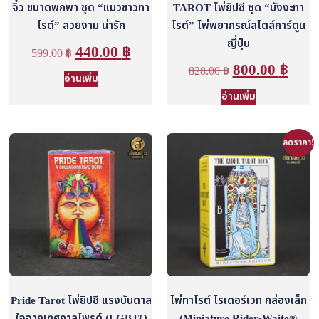
จิ๋ว ขนาดพกพา ชุด “แมวขาวทา
TAROT ไพ่ยิปซี ชุด “มังงะทา
โรต์” สวยงาม น่ารัก
โรต์” ไพ่พยากรณ์สไตล์การ์ตูน
ญี่ปุ่น
440.00
฿
599.00
฿
800.00
฿
828.00
฿
อ่านเพิ่ม
อ่านเพิ่ม
ลดราคา!
Pride Tarot ไพ่ยิปซี แรงบันดาล
ไพ่ทาโรต์ ไรเดอร์เวท กล่องเล็ก
ใจจากเทศกาลไพรด์ (LGBTQ
(Miniature Rider-Waite®