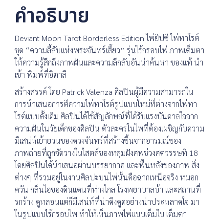
คำอธิบาย
Deviant Moon Tarot Borderless Edition ไพ่ยิปซี ไพ่ทาโรต์
ชุด “ความลี้ลับแห่งพระจันทร์เสี้ยว” รุ่นไร้กรอบไพ่ ภาพเต็มตา
ให้ความรู้สึกถึงภาพฝันและความลึกลับอันน่าค้นหา ของแท้ นำ
เข้า พิมพ์ที่อิตาลี
สร้างสรรค์ โดย Patrick Valenza ศิลปินผู้มีความสามารถใน
การนำเสนอการตีความไพ่ทาโรต์รูปแบบใหม่ที่ต่างจากไพ่ทา
โรต์แบบดั้งเดิม ศิลปินได้ใช้สัญลักษณ์ที่ได้รับแรงบันดาลใจจาก
ความฝันในวัยเด็กของศิลปิน ตัวละครในไพ่ที่ต้องเผชิญกับความ
มีเสน่ห์เย้ายวนของดวงจันทร์ที่สร้างขึ้นจากอารมณ์ของ
ภาพถ่ายที่ถูกจัดวางในไสตล์ของหลุมฝังศพช่วงศตวรรษที่ 18
โดยศิลปินได้นำเสนอผ่านบรรยากาศ และพื้นหลังของภาพ สิ่ง
ต่างๆ ที่รวมอยู่ในงานศิลปะบนไพ่นั้นคือฉากเหนือจริง หมอก
ควัน กลิ่นไอของดินแดนที่ห่างไกล โรงพยาบาลบ้า และสถานที่
รกร้าง ดูหลอนแต่ก็มีเสน่ห์ที่น่าดึงดูดอย่างน่าประหลาดใจ มา
ในรูปแบบไร้กรอบไพ่ ทำให้เห็นภาพไพ่แบบเต็มใบ เต็มตา