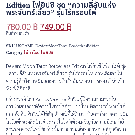
Edition ไพ่ยิปซี ชุด “ความลี้ลับแห่ง
พระจันทร์เสี้ยว” รุ่นไร้กรอบไพ่
780.00
฿
749.00
฿
สินค้าหมดแล้ว
SKU
USGAME-DeviantMoonTarot-BorderlessEdition
Category
ไพ่ทาโรต์ ไพ่ยิปซี
Deviant Moon Tarot Borderless Edition ไพ่ยิปซี ไพ่ทาโรต์ ชุด
“ความลี้ลับแห่งพระจันทร์เสี้ยว” รุ่นไร้กรอบไพ่ ภาพเต็มตา ให้
ความรู้สึกถึงภาพฝันและความลึกลับอันน่าค้นหา ของแท้ นำเข้า
พิมพ์ที่อิตาลี
สร้างสรรค์ โดย Patrick Valenza ศิลปินผู้มีความสามารถใน
การนำเสนอการตีความไพ่ทาโรต์รูปแบบใหม่ที่ต่างจากไพ่ทาโรต์
แบบดั้งเดิม ศิลปินได้ใช้สัญลักษณ์ที่ได้รับแรงบันดาลใจจากความฝัน
ในวัยเด็กของศิลปิน ตัวละครในไพ่ที่ต้องเผชิญกับความมีเสน่ห์เย้า
ยวนของดวงจันทร์ที่สร้างขึ้นจากอารมณ์ของภาพถ่ายที่ถูกจัดวาง