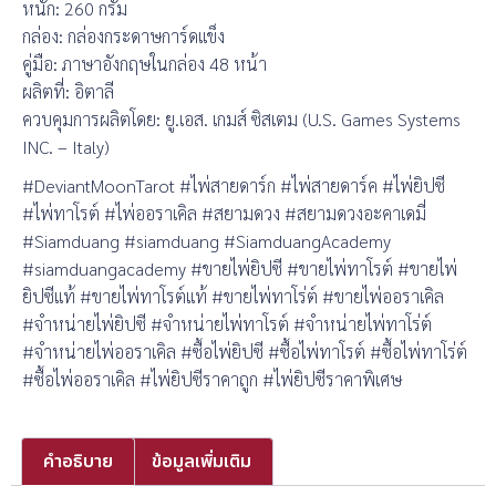
หนัก: 260 กรัม
กล่อง: กล่องกระดาษการ์ดแข็ง
คู่มือ: ภาษาอังกฤษในกล่อง 48 หน้า
ผลิตที่: อิตาลี
ควบคุมการผลิตโดย: ยู.เอส. เกมส์ ซิสเตม (U.S. Games Systems
INC. – Italy)
#DeviantMoonTarot #ไพ่สายดาร์ก #ไพ่สายดาร์ค #ไพ่ยิปซี
#ไพ่ทาโรต์ #ไพ่ออราเคิล #สยามดวง #สยามดวงอะคาเดมี่
#Siamduang #siamduang #SiamduangAcademy
#siamduangacademy #ขายไพ่ยิปซี #ขายไพ่ทาโรต์ #ขายไพ่
ยิปซีแท้ #ขายไพ่ทาโรต์แท้ #ขายไพ่ทาโร่ต์ #ขายไพ่ออราเคิล
#จำหน่ายไพ่ยิปซี #จำหน่ายไพ่ทาโรต์ #จำหน่ายไพ่ทาโร่ต์
#จำหน่ายไพ่ออราเคิล #ซื้อไพ่ยิปซี #ซื้อไพ่ทาโรต์ #ซื้อไพ่ทาโร่ต์
#ซื้อไพ่ออราเคิล #ไพ่ยิปซีราคาถูก #ไพ่ยิปซีราคาพิเศษ
คำอธิบาย
ข้อมูลเพิ่มเติม