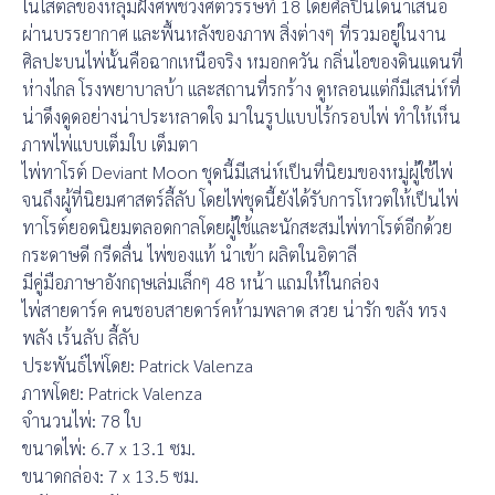
ในไสตล์ของหลุมฝังศพช่วงศตวรรษที่ 18 โดยศิลปินได้นำเสนอ
ผ่านบรรยากาศ และพื้นหลังของภาพ สิ่งต่างๆ ที่รวมอยู่ในงาน
ศิลปะบนไพ่นั้นคือฉากเหนือจริง หมอกควัน กลิ่นไอของดินแดนที่
ห่างไกล โรงพยาบาลบ้า และสถานที่รกร้าง ดูหลอนแต่ก็มีเสน่ห์ที่
น่าดึงดูดอย่างน่าประหลาดใจ มาในรูปแบบไร้กรอบไพ่ ทำให้เห็น
ภาพไพ่แบบเต็มใบ เต็มตา
ไพ่ทาโรต์ Deviant Moon ชุดนี้มีเสน่ห์เป็นที่นิยมของหมู่ผู้ใช้ไพ่
จนถึงผู้ที่นิยมศาสตร์ลี้ลับ โดยไพ่ชุดนี้ยังได้รับการโหวตให้เป็นไพ่
ทาโรต์ยอดนิยมตลอดกาลโดยผู้ใช้และนักสะสมไพ่ทาโรต์อีกด้วย
กระดาษดี กรีดลื่น ไพ่ของแท้ นำเข้า ผลิตในอิตาลี
มีคู่มือภาษาอังกฤษเล่มเล็กๆ 48 หน้า แถมให้ในกล่อง
ไพ่สายดาร์ค คนชอบสายดาร์คห้ามพลาด สวย น่ารัก ขลัง ทรง
พลัง เร้นลับ ลี้ลับ
ประพันธ์ไพ่โดย: Patrick Valenza
ภาพโดย: Patrick Valenza
จำนวนไพ่: 78 ใบ
ขนาดไพ่: 6.7 x 13.1 ซม.
ขนาดกล่อง: 7 x 13.5 ซม.