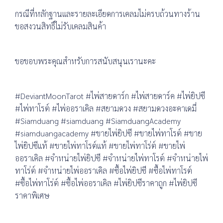
กรณีที่หลักฐานและรายละเอียดการเคลมไม่ครบถ้วนทางร้าน
ขอสงวนสิทธิ์ไม่รับเคลมสินค้า
ขอขอบพระคุณสำหรับการสนับสนุนเรานะคะ
#DeviantMoonTarot #ไพ่สายดาร์ก #ไพ่สายดาร์ค #ไพ่ยิปซี
#ไพ่ทาโรต์ #ไพ่ออราเคิล #สยามดวง #สยามดวงอะคาเดมี่
#Siamduang #siamduang #SiamduangAcademy
#siamduangacademy #ขายไพ่ยิปซี #ขายไพ่ทาโรต์ #ขาย
ไพ่ยิปซีแท้ #ขายไพ่ทาโรต์แท้ #ขายไพ่ทาโร่ต์ #ขายไพ่
ออราเคิล #จำหน่ายไพ่ยิปซี #จำหน่ายไพ่ทาโรต์ #จำหน่ายไพ่
ทาโร่ต์ #จำหน่ายไพ่ออราเคิล #ซื้อไพ่ยิปซี #ซื้อไพ่ทาโรต์
#ซื้อไพ่ทาโร่ต์ #ซื้อไพ่ออราเคิล #ไพ่ยิปซีราคาถูก #ไพ่ยิปซี
ราคาพิเศษ