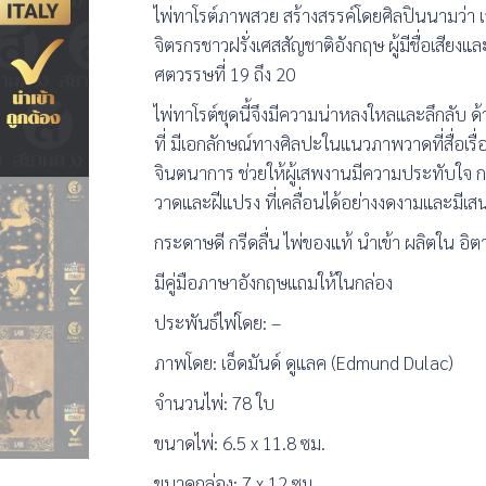
ไพ่ทาโรต์ภาพสวย สร้างสรรค์โดยศิลปินนามว่า เ
จิตรกรชาวฝรั่งเศสสัญชาติอังกฤษ ผู้มีชื่อเสี
ศตวรรษที่ 19 ถึง 20
ไพ่ทาโรต์ชุดนี้จึงมีความน่าหลงใหลและลึกลับ ด้
ที่ มีเอกลักษณ์ทางศิลปะในแนวภาพวาดที่สื่อเรื
จินตนาการ ช่วยให้ผู้เสพงานมีความประทับใจ ก
วาดและฝีแปรง ที่เคลื่อนได้อย่างงดงามและมีเสน
กระดาษดี กรีดลื่น ไพ่ของแท้ นำเข้า ผลิตใน อิตา
มีคู่มือภาษาอังกฤษแถมให้ในกล่อง
ประพันธ์ไพ่โดย: –
ภาพโดย: เอ็ดมันด์ ดูแลค (Edmund Dulac)
จำนวนไพ่: 78 ใบ
ขนาดไพ่: 6.5 x 11.8 ซม.
ขนาดกล่อง: 7 x 12 ซม.