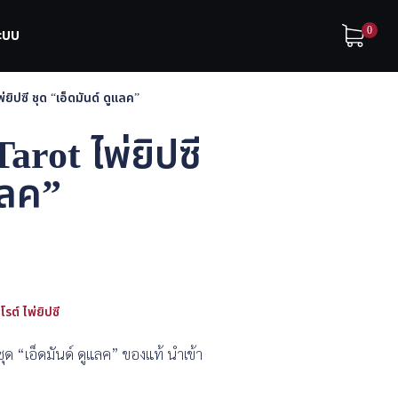
0
ระบบ
ยิปซี ชุด “เอ็ดมันด์ ดูแลค”
rot ไพ่ยิปซี
แลค”
โรต์ ไพ่ยิปซี
ุด “เอ็ดมันด์ ดูแลค” ของแท้ นำเข้า