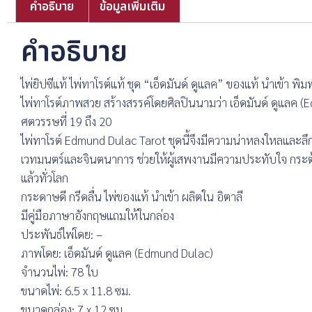
คำอธิบาย
ข้อมูลเพิ่มเติม
คำอธิบาย
ไพ่ยิปซีแท้ ไพ่ทาโรต์แท้ ชุด “เอ็ดมันด์ ดูแลค” ของแท้ นำเข้า พิมพ์
ไพ่ทาโรต์ภาพสวย สร้างสรรค์โดยศิลปินนามว่า เอ็ดมันด์ ดูแลค (
ศตวรรษที่ 19 ถึง 20
ไพ่ทาโรต์ Edmund Dulac Tarot ชุดนี้จึงมีความน่าหลงใหลและลึกลั
เวทมนตร์และจินตนาการ ช่วยให้ผู้เสพงานมีความประทับใจ กระตุ้
แล้วทั่วโลก
กระดาษดี กรีดลื่น ไพ่ของแท้ นำเข้า ผลิตใน อิตาลี
มีคู่มือภาษาอังกฤษแถมให้ในกล่อง
ประพันธ์ไพ่โดย: –
ภาพโดย: เอ็ดมันด์ ดูแลค (Edmund Dulac)
จำนวนไพ่: 78 ใบ
ขนาดไพ่: 6.5 x 11.8 ซม.
ขนาดกล่อง: 7 x 12 ซม.