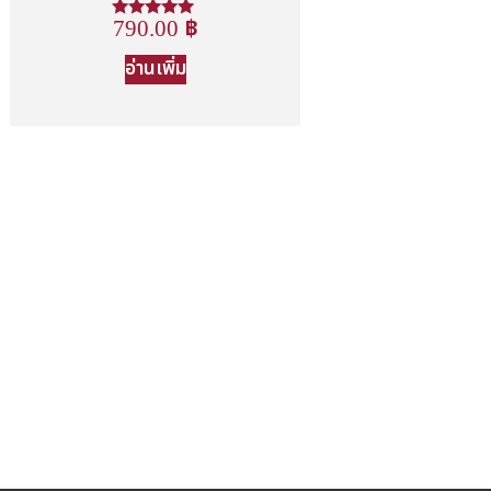
790.00
฿
ให้คะแนน
5.00
ตั้งแต่ 1-5
อ่านเพิ่ม
คะแนน