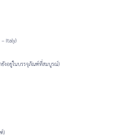
– Italy)
ยังอยู่ในบรรจุภัณฑ์ที่สมบูรณ์)
ฑ์)