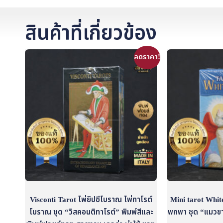
สินค้าที่เกี่ยวข้อง
ลดราคา!
Visconti Tarot ไพ่ยิปซีโบราณ ไพ่ทาโรต์
Mini tarot White 
โบราณ ชุด “วิสคอนติทาโรต์” พิมพ์สีและ
พกพา ชุด “แมวขา