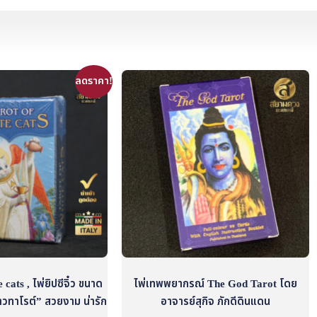
ลดราคา!
cats , ไพ่ยิปซีจิ๋ว ขนาด
ไพ่เทพพยากรณ์ The God Tarot โดย
วทาโรต์” สวยงาม น่ารัก
อาจารย์สุกิจ ภักดีดินแดน