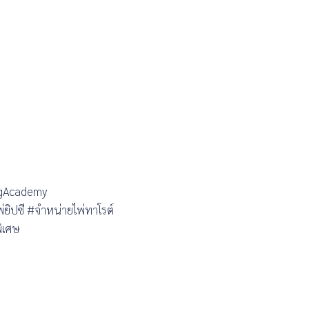
ngAcademy
ยิปซี #จำหน่ายไพ่ทาโรต์
พิเศษ