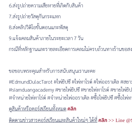
6.ส่งรูปถ่ายความเสียหายที่เกิดกับสินค้า
7.ส่งรูปถ่ายวัสดุกันกระแทก
8.ส่งคลิปวิดิโอขั้นตอนแกะพัสดุ
9.แจ้งเคลมสินค้าภายในระยะเวลา 7 วัน
กรณีที่หลักฐานและรายละเอียดการเคลมไม่ครบถ้วนทางร้านขอสงวน
ขอขอบพระคุณสำหรับการสนับสนุนเรานะคะ
#EdmundDulacTarot #ไพ่ยิปซี #ไพ่ทาโรต์ #ไพ่ออราเคิล 
#siamduangacademy #ขายไพ่ยิปซี #ขายไพ่ทาโรต์ #ขายไพ่ยิปซี
#จำหน่ายไพ่ทาโร่ต์ #จำหน่ายไพ่ออราเคิล #ซื้อไพ่ยิปซี #ซื้อไพ่ทา
ดูสินค้าหรือคอร์สเรียนทั้งหมด
คลิก
ติดตามข่าวสารคอร์สเรียนและสินค้าใหม่ๆ ได้ที่
คลิก >> Line @