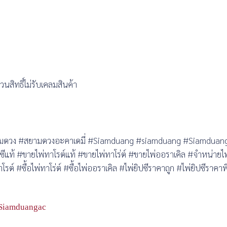
สิทธิ์ไม่รับเคลมสินค้า
#สยามดวง #สยามดวงอะคาเดมี่ #Siamduang #siamduang #Siamdua
แท้ #ขายไพ่ทาโรต์แท้ #ขายไพ่ทาโร่ต์ #ขายไพ่ออราเคิล #จำหน่ายไพ่
โรต์ #ซื้อไพ่ทาโร่ต์ #ซื้อไพ่ออราเคิล #ไพ่ยิปซีราคาถูก #ไพ่ยิปซีราคา
Siamduangac