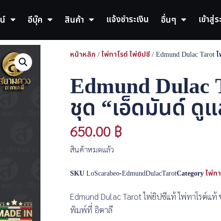
แจ้งชำระเงิน
เข้าสู่
น์
อีบุ๊ค
สินค้า
อื่นๆ
หน้าหลัก
/
ไพ่ทาโรต์ ไพ่ยิปซี
/ Edmund Dulac Tarot ไพ่
Edmund Dulac Ta
ชุด “เอ็ดมันด์ ดู
650.00
฿
สินค้าหมดแล้ว
SKU
LoScarabeo-EdmundDulacTarot
Category
ไพ่ทา
Edmund Dulac Tarot ไพ่ยิปซีแท้ ไพ่ทาโรต์แท้ ช
พิมพ์ที่ อิตาลี