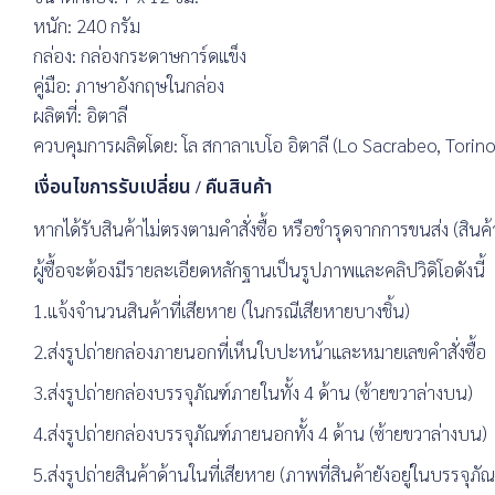
หนัก: 240 กรัม
กล่อง: กล่องกระดาษการ์ดแข็ง
คู่มือ: ภาษาอังกฤษในกล่อง
ผลิตที่: อิตาลี
ควบคุมการผลิตโดย: โล สกาลาเบโอ อิตาลี (Lo Sacrabeo, Torino 
เงื่อนไขการรับเปลี่ยน / คืนสินค้า
หากได้รับสินค้าไม่ตรงตามคำสั่งซื้อ หรือชำรุดจากการขนส่ง (สินค้า
ผู้ซื้อจะต้องมีรายละเอียดหลักฐานเป็นรูปภาพและคลิปวิดิโอดังนี้
1.แจ้งจำนวนสินค้าที่เสียหาย (ในกรณีเสียหายบางชิ้น)
2.ส่งรูปถ่ายกล่องภายนอกที่เห็นใบปะหน้าและหมายเลขคำสั่งซื้อ
3.ส่งรูปถ่ายกล่องบรรจุภัณฑ์ภายในทั้ง 4 ด้าน (ซ้ายขวาล่างบน)
4.ส่งรูปถ่ายกล่องบรรจุภัณฑ์ภายนอกทั้ง 4 ด้าน (ซ้ายขวาล่างบน)
5.ส่งรูปถ่ายสินค้าด้านในที่เสียหาย (ภาพที่สินค้ายังอยู่ในบรรจุภัณ