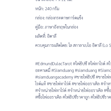
หนัก: 240 กรัม
กล่อง: กล่องกระดาษการ์ดแข็ง
คู่มือ: ภาษาอังกฤษในกล่อง
ผลิตที่: อิตาลี
ควบคุมการผลิตโดย: โล สกาลาเบโอ อิตาลี (Lo S
#EdmundDulacTarot #ไพ่ยิปซี #ไพ่ทาโรต์ #
อะคาเดมี่ #Siamduang #siamduang #Sia
#siamduangacademy #ขายไพ่ยิปซี #ขายไพ่ทา
โรต์แท้ #ขายไพ่ทาโร่ต์ #ขายไพ่ออราเคิล #จำหน
#จำหน่ายไพ่ทาโร่ต์ #จำหน่ายไพ่ออราเคิล #ซื้อไพ่
#ซื้อไพ่ออราเคิล #ไพ่ยิปซีราคาถูก #ไพ่ยิปซีรา