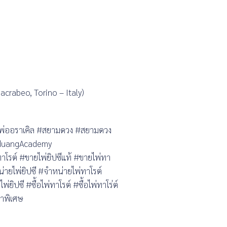
acrabeo, Torino – Italy)
ไพ่ออราเคิล #สยามดวง #สยามดวง
mduangAcademy
โรต์ #ขายไพ่ยิปซีแท้ #ขายไพ่ทา
่ายไพ่ยิปซี #จำหน่ายไพ่ทาโรต์
ยิปซี #ซื้อไพ่ทาโรต์ #ซื้อไพ่ทาโร่ต์
คาพิเศษ