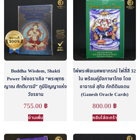
Buddha Wisdom, Shakti
ไพ่พระพิฆเนศพยากรณ์ ไพ่สี่สี 32
Power ไพ่ออราเคิล “พระพุทธ
ใบ พร้อมคู่มือภาษาไทย โดย
ญาณ ศักติบารมี” ภูมิปัญญาแห่ง
อาจารย์ สุกิจ ภักดีดินแดน
วัชรยาน
(Ganesh Oracle Cards)
755.00
฿
800.00
฿
อ่านเพิ่ม
หยิบใส่ตะกร้า