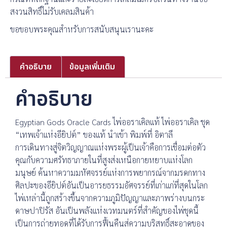
สงวนสิทธิ์ไม่รับเคลมสินค้า
ขอขอบพระคุณสำหรับการสนับสนุนเรานะคะ
คำอธิบาย
ข้อมูลเพิ่มเติม
คำอธิบาย
Egyptian Gods Oracle Cards ไพ่ออราเคิลแท้ ไพ่ออราเคิล ชุด
“เทพเจ้าแห่งอียิปต์” ของแท้ นำเข้า พิมพ์ที่ อิตาลี
การเดินทางสู่จิตวิญญาณแห่งพระผู้เป็นเจ้าคือการเชื่อมต่อตัว
คุณกับความศรัทธาภายในที่สูงส่งเหนือกายหยาบแห่งโลก
มนุษย์ ค้นหาความมหัศจรรย์แห่งการพยากรณ์จากมรดกทาง
ศิลปะของอียิปต์อันเป็นอารยธรรมอัศจรรย์ที่เก่าแก่ที่สุดในโลก
ไพ่เหล่านี้ถูกสร้างขึ้นจากความภูมิปัญญาและภาพร่างบนกระ
ดาษปาปิรัส อันเป็นพลังแห่งเวทมนตร์ที่สำคัญของไพ่ชุดนี้
เป็นการถ่ายทอดที่ได้รับการฟื้นคืนสู่ความบริสุทธิ์สะอาดของ