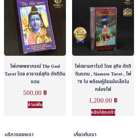
ไพ่เทพพยากรณ์ The God
ไพ่สยามทาโรต์ โดย สุกิจ ภักดี
Tarot โดย อาจารย์สุกิจ ภักดีดิน
ดินแดน , Siamese Tarot , ไพ่
แดน
78 ใบ พร้อมคู่มือฉบับเล็กใน
กล่องไพ่
500.00
฿
1,200.00
฿
อ่านเพิ่ม
หยิบใส่ตะกร้า
บริการของเรา
เกี่ยวกับเรา