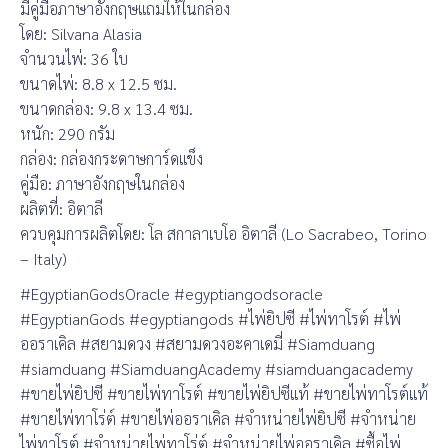
มีคู่มือภาษาอังกฤษแถมให้ในกล่อง
โดย: Silvana Alasia
จำนวนไพ่: 36 ใบ
ขนาดไพ่: 8.8 x 12.5 ซม.
ขนาดกล่อง: 9.8 x 13.4 ซม.
หนัก: 290 กรัม
กล่อง: กล่องกระดาษการ์ดแข็ง
คู่มือ: ภาษาอังกฤษในกล่อง
ผลิตที่: อิตาลี
ควบคุมการผลิตโดย: โล สกาลาเบโอ อิตาลี (Lo Sacrabeo, Torino
– Italy)
#EgyptianGodsOracle #egyptiangodsoracle
#EgyptianGods #egyptiangods #ไพ่ยิปซี #ไพ่ทาโรต์ #ไพ่
ออราเคิล #สยามดวง #สยามดวงอะคาเดมี่ #Siamduang
#siamduang #SiamduangAcademy #siamduangacademy
#ขายไพ่ยิปซี #ขายไพ่ทาโรต์ #ขายไพ่ยิปซีแท้ #ขายไพ่ทาโรต์แท้
#ขายไพ่ทาโร่ต์ #ขายไพ่ออราเคิล #จำหน่ายไพ่ยิปซี #จำหน่าย
ไพ่ทาโรต์ #จำหน่ายไพ่ทาโร่ต์ #จำหน่ายไพ่ออราเคิล #ซื้อไพ่