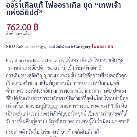
ออราเคิลแท้ ไพ่ออราเคิล ชุด “เทพเจ้า
แห่งอียิปต์”
762.00
฿
สินค้าหมดแล้ว
SKU
LoScarabeo-EgyptianGodsOracle
Category
ไพ่ออราเคิล
Egyptian Gods Oracle Cards ไพ่ออราเคิลแท้ ไพ่ออราเคิล ชุด
“เทพเจ้าแห่งอียิปต์” ของแท้ นำเข้า พิมพ์ที่ อิตาลี
การเดินทางสู่จิตวิญญาณแห่งพระผู้เป็นเจ้าคือการเชื่อมต่อตัวคุณ
กับความศรัทธาภายในที่สูงส่งเหนือกายหยาบแห่งโลกมนุษย์
ค้นหาความมหัศจรรย์แห่งการพยากรณ์จากมรดกทางศิลปะของ
อียิปต์อันเป็นอารยธรรมอัศจรรย์ที่เก่าแก่ที่สุดในโลก ไพ่เหล่านี้ถูก
สร้างขึ้นจากความภูมิปัญญาและภาพร่างบนกระดาษปาปิรัส อัน
เป็นพลังแห่งเวทมนตร์ที่สำคัญของไพ่ชุดนี้ เป็นการถ่ายทอดที่ได้
รับการฟื้นคืนสู่ความบริสุทธิ์สะอาดของเทพผู้ให้กำเนิดมนุษยชาติ
กระดาษดี กรีดลื่น ไพ่ของแท้ นำเข้า ผลิตในอิตาลี