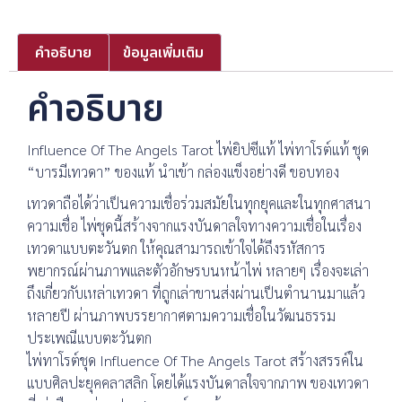
คำอธิบาย
ข้อมูลเพิ่มเติม
คำอธิบาย
Influence Of The Angels Tarot ไพ่ยิปซีแท้ ไพ่ทาโรต์แท้ ชุด
“บารมีเทวดา” ของแท้ นำเข้า กล่องแข็งอย่างดี ขอบทอง
เทวดาถือได้ว่าเป็นความเชื่อร่วมสมัยในทุกยุคและในทุกศาสนา
ความเชื่อ ไพ่ชุดนี้สร้างจากแรงบันดาลใจทางความเชื่อในเรื่อง
เทวดาแบบตะวันตก ให้คุณสามารถเข้าใจได้ถึงรหัสการ
พยากรณ์ผ่านภาพและตัวอักษรบนหน้าไพ่ หลายๆ เรื่องจะเล่า
ถึงเกี่ยวกับเหล่าเทวดา ที่ถูกเล่าขานส่งผ่านเป็นตำนานมาแล้ว
หลายปี ผ่านภาพบรรยากาศตามความเชื่อในวัฒนธรรม
ประเพณีแบบตะวันตก
ไพ่ทาโรต์ชุด Influence Of The Angels Tarot สร้างสรรค์ใน
แบบศิลปะยุคคลาสลิก โดยได้แรงบันดาลใจจากภาพ ของเทวดา