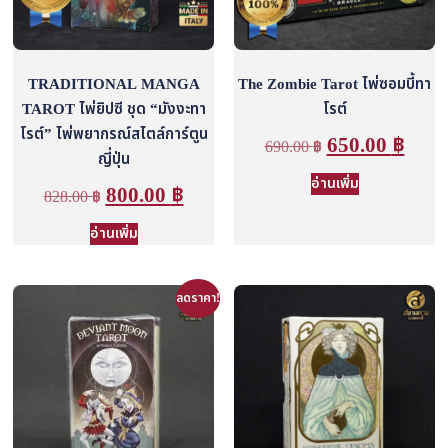
TRADITIONAL MANGA
The Zombie Tarot ไพ่ซอมบี้ทา
TAROT ไพ่ยิปซี ชุด “มังงะทา
โรต์
โรต์” ไพ่พยากรณ์สไตล์การ์ตูน
650.00
฿
690.00
฿
ญี่ปุ่น
อ่านเพิ่ม
800.00
฿
828.00
฿
อ่านเพิ่ม
ลดราคา!