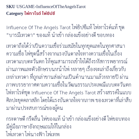
SKU
USGAME-InfluenceOfTheAngelsTarot
Category
ไพ่ทาโรต์ ไพ่ยิปซี
Influence Of The Angels Tarot ไพ่ยิปซีแท้ ไพ่ทาโรต์แท้ ชุด
“บารมีเทวดา” ของแท้ นำเข้า กล่องแข็งอย่างดี ขอบทอง
เทวดาถือได้ว่าเป็นความเชื่อร่วมสมัยในทุกยุคและในทุกศาสนา
ความเชื่อ ไพ่ชุดนี้สร้างจากแรงบันดาลใจทางความเชื่อในเรื่อง
เทวดาแบบตะวันตก ให้คุณสามารถเข้าใจได้ถึงรหัสการพยากรณ์
ผ่านภาพและตัวอักษรบนหน้าไพ่ หลายๆ เรื่องจะเล่าถึงเกี่ยวกับ
เหล่าเทวดา ที่ถูกเล่าขานส่งผ่านเป็นตำนานมาแล้วหลายปี ผ่าน
ภาพบรรยากาศตามความเชื่อในวัฒนธรรมประเพณีแบบตะวันตก
ไพ่ทาโรต์ชุด Influence Of The Angels Tarot สร้างสรรค์ในแบบ
ศิลปะยุคคลาสลิก โดยได้แรงบันดาลใจจากภาพ ของเทวดาที่เล่าสืบ
มาผ่านประสบการณ์ของผู้คน
กระดาษดี กรีดลื่น ไพ่ของแท้ นำเข้า กล่องแข็งอย่างดี ไพ่ขอบทอง
มีคู่มือภาษาอังกฤษแถมให้ในกล่อง
ไพ่เทวดา ไพ่นางฟ้า ไพ่เทพ