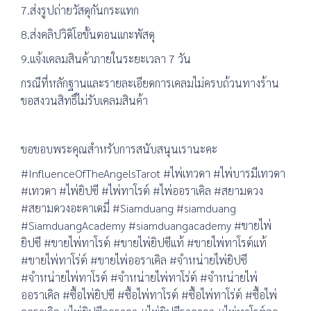
7.ส่งรูปถ่ายวัสดุกันกระแทก
8.ส่งคลิปวิดิโอขั้นตอนแกะพัสดุ
9.แจ้งเคลมสินค้าภายในระยะเวลา 7 วัน
กรณีที่หลักฐานและรายละเอียดการเคลมไม่ครบถ้วนทางร้าน
ขอสงวนสิทธิ์ไม่รับเคลมสินค้า
ขอขอบพระคุณสำหรับการสนับสนุนเรานะคะ
#InfluenceOfTheAngelsTarot #ไพ่เทวดา #ไพ่บารมีเทวดา
#เทวดา #ไพ่ยิปซี #ไพ่ทาโรต์ #ไพ่ออราเคิล #สยามดวง
#สยามดวงอะคาเดมี่ #Siamduang #siamduang
#SiamduangAcademy #siamduangacademy #ขายไพ่
ยิปซี #ขายไพ่ทาโรต์ #ขายไพ่ยิปซีแท้ #ขายไพ่ทาโรต์แท้
#ขายไพ่ทาโร่ต์ #ขายไพ่ออราเคิล #จำหน่ายไพ่ยิปซี
#จำหน่ายไพ่ทาโรต์ #จำหน่ายไพ่ทาโร่ต์ #จำหน่ายไพ่
ออราเคิล #ซื้อไพ่ยิปซี #ซื้อไพ่ทาโรต์ #ซื้อไพ่ทาโร่ต์ #ซื้อไพ่