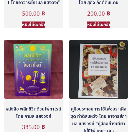
1 โดยอาจารย์กามล แสงวงศ์
โดย สุกิจ ภักดีดินแดน
500.00
฿
200.00
฿
หยิบใส่ตะกร้า
หยิบใส่ตะกร้า
หนังสือ พลิกชีวิตด้วยไพ่ทาโรต์
คู่มือประกอบการใช้ไพ่ออราเคิล
โดย กามล แสงวงศ์
ชุด ทำดีสมหวัง โดย อาจารย์กา
มล แสงวงศ์ “คู่มืออย่างเดียว
385.00
฿
ไม่มีไพ่แถม” (ส.)