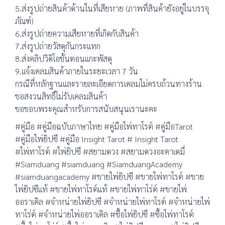
5.ส่งรูปถ่ายสินค้าด้านในที่เสียหาย (ภาพที่สินค้ายังอยู่ในบรรจุ
ภัณฑ์)
6.ส่งรูปถ่ายความเสียหายที่เกิดกับสินค้า
7.ส่งรูปถ่ายวัสดุกันกระแทก
8.ส่งคลิปวิดิโอขั้นตอนแกะพัสดุ
9.แจ้งเคลมสินค้าภายในระยะเวลา 7 วัน
กรณีที่หลักฐานและรายละเอียดการเคลมไม่ครบถ้วนทางร้าน
ขอสงวนสิทธิ์ไม่รับเคลมสินค้า
ขอขอบพระคุณสำหรับการสนับสนุนเรานะคะ
#คู่มือ #คู่มือฉบับภาษาไทย #คู่มือไพ่ทาโรต์ #คู่มือTarot
#คู่มือไพ่ยิปซี #คู่มือ Insight Tarot # Insight Tarot
#ไพ่ทาโรต์ #ไพ่ยิปซี #สยามดวง #สยามดวงอะคาเดมี่
#Siamduang #siamduang #SiamduangAcademy
#siamduangacademy #ขายไพ่ยิปซี #ขายไพ่ทาโรต์ #ขาย
ไพ่ยิปซีแท้ #ขายไพ่ทาโรต์แท้ #ขายไพ่ทาโร่ต์ #ขายไพ่
ออราเคิล #จำหน่ายไพ่ยิปซี #จำหน่ายไพ่ทาโรต์ #จำหน่ายไพ่
ทาโร่ต์ #จำหน่ายไพ่ออราเคิล #ซื้อไพ่ยิปซี #ซื้อไพ่ทาโรต์