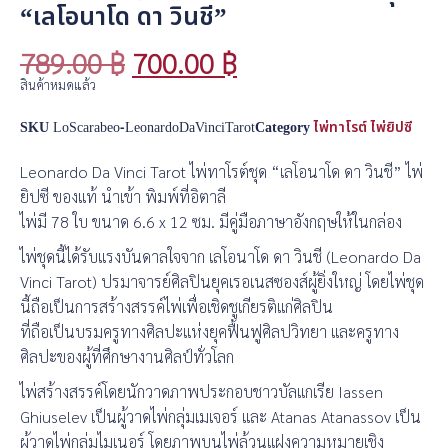
“เลโอนาโด ดา วินชี”
789.00
฿
700.00
฿
สินค้าหมดแล้ว
SKU
LoScarabeo-LeonardoDaVinciTarot
Category
ไพ่ทาโรต์ ไพ่ยิปซี
Leonardo Da Vinci Tarot ไพ่ทาโรต์ชุด “เลโอนาโด ดา วินชี” ไพ่
ยิปซี ของแท้ นำเข้า พิมพ์ที่อิตาลี
ไพ่มี 78 ใบ ขนาด 6.6 x 12 ซม. มีคู่มือภาษาอังกฤษให้ในกล่อง
ไพ่ชุดนี้ได้รับแรงบันดาลใจจาก เลโอนาโด ดา วินชี (Leonardo Da
Vinci Tarot) ปรมาจารย์ศิลปินยุคเรอเนสซองส์ผู้ยิ่งใหญ่ โดยไพ่ชุด
นี้ถือเป็นการสร้างสรรค์ไพ่เพื่อเชิดชูเกียรติแก่ศิลปิน
ที่ถือเป็นบรมครูทางศิลปะแห่งยุคฟื้นฟูศิลปวิทยา และครูทาง
ศิลปะของผู้ที่ศึกษางานศิลป์ทั่วโลก
ไพ่สร้างสรรค์โดยนักวาดภาพประกอบชาวบัลแกเรีย Iassen
Ghiuselev เป็นผู้วาดไพ่กลุ่มเมเจอร์ และ Atanas Atanassov เป็น
ผู้วาดไพ่กลุ่มไมเนอร์ โดยภาพบนไพ่ล้วนแฝงความหมายเชิง