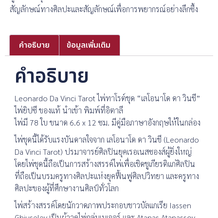
สัญลักษณ์ทางศิลปะและสัญลักษณ์เพื่อการพยากรณ์อย่างลึกซื้ง
คำอธิบาย
ข้อมูลเพิ่มเติม
คำอธิบาย
Leonardo Da Vinci Tarot ไพ่ทาโรต์ชุด “เลโอนาโด ดา วินชี”
ไพ่ยิปซี ของแท้ นำเข้า พิมพ์ที่อิตาลี
ไพ่มี 78 ใบ ขนาด 6.6 x 12 ซม. มีคู่มือภาษาอังกฤษให้ในกล่อง
ไพ่ชุดนี้ได้รับแรงบันดาลใจจาก เลโอนาโด ดา วินชี (Leonardo
Da Vinci Tarot) ปรมาจารย์ศิลปินยุคเรอเนสซองส์ผู้ยิ่งใหญ่
โดยไพ่ชุดนี้ถือเป็นการสร้างสรรค์ไพ่เพื่อเชิดชูเกียรติแก่ศิลปิน
ที่ถือเป็นบรมครูทางศิลปะแห่งยุคฟื้นฟูศิลปวิทยา และครูทาง
ศิลปะของผู้ที่ศึกษางานศิลป์ทั่วโลก
ไพ่สร้างสรรค์โดยนักวาดภาพประกอบชาวบัลแกเรีย Iassen
Ghiuselev เป็นผู้วาดไพ่กลุ่มเมเจอร์ และ Atanas Atanassov