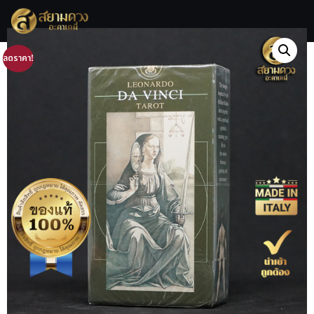
ลดราคา!