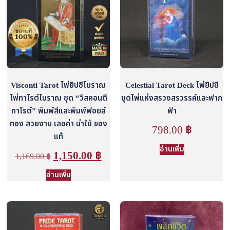
Visconti Tarot ไพ่ยิปซีโบราณ
Celestial Tarot Deck ไพ่ยิปซี
ไพ่ทาโรต์โบราณ ชุด “วิสคอนติ
ชุดไพ่แห่งสรวงสรวรรค์และฟาก
ทาโรต์” พิมพ์สีและพิมพ์ฟอยล์
ฟ้า
ทอง สวยงาม เลอค่า น่าใช้ ของ
798.00
฿
แท้
อ่านเพิ่ม
1,150.00
฿
1,169.00
฿
อ่านเพิ่ม