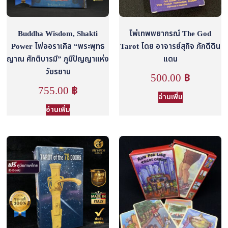
Buddha Wisdom, Shakti
ไพ่เทพพยากรณ์ The God
Power ไพ่ออราเคิล “พระพุทธ
Tarot โดย อาจารย์สุกิจ ภักดีดิน
ญาณ ศักติบารมี” ภูมิปัญญาแห่ง
แดน
วัชรยาน
500.00
฿
755.00
฿
อ่านเพิ่ม
อ่านเพิ่ม