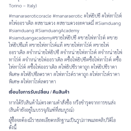
Torino – Italy)
#manaraeroticoracle #manaraerotic #ไพ่ยิปซี #ไพ่ทาโรต์
#ไพ่ออราเคิล #สยามดวง #สยามดวงอะคาเดมี่ #Siamduang
#siamduang #SiamduangAcademy
#siamduangacademy#ขายไพ่ยิปซี #ขายไพ่ทาโรต์ #ขาย
ไพ่ยิปซีแท้ #ขายไพ่ทาโรต์แท้ #ขายไพ่ทาโร่ต์ #ขายไพ่
ออราเคิล #จำหน่ายไพ่ยิปซี #จำหน่ายไพ่ทาโรต์ #จำหน่ายไพ่
ทาโร่ต์ #จำหน่ายไพ่ออราเคิล #ซื้อไพ่ยิปซี#ซื้อไพ่ทาโรต์ #ซื้อ
ไพ่ทาโร่ต์ #ซื้อไพ่ออราเคิล #ไพ่ยิปซีราคาถูก #ไพ่ยิปซีราคา
พิเศษ #ไพ่ยิปซีลดราคา #ไพ่ทาโรต์ราคาถูก #ไพ่ทาโรต์ราคา
พิเศษ #ไพ่ทาโรต์ลดราคา
เงื่อนไขการรับเปลี่ยน / คืนสินค้า
หากได้รับสินค้าไม่ตรงตามคำสั่งซื้อ หรือชำรุดจากการขนส่ง
(สินค้ายังอยู่ในบรรจุภัณฑ์ที่สมบูรณ์)
ผู้ซื้อจะต้องมีรายละเอียดหลักฐานเป็นรูปภาพและคลิปวิดิโอ
ดังนี้