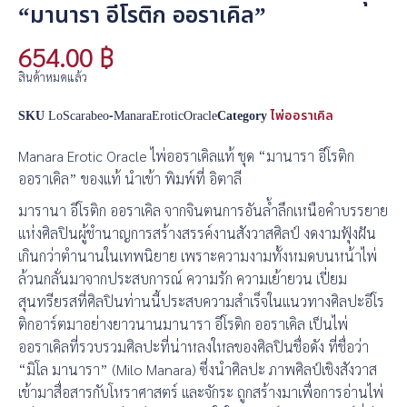
“มานารา อีโรติก ออราเคิล”
654.00
฿
สินค้าหมดแล้ว
SKU
LoScarabeo-ManaraEroticOracle
Category
ไพ่ออราเคิล
Manara Erotic Oracle ไพ่ออราเคิลแท้ ชุด “มานารา อีโรติก
ออราเคิล” ของแท้ นำเข้า พิมพ์ที่ อิตาลี
มารานา อีโรติก ออราเคิล จากจินตนการอันล้ำลึกเหนือคำบรรยาย
แห่งศิลปินผู้ชำนาญการสร้างสรรค์งานสังวาสศิลป์ งดงามฟุ้งฝัน
เกินกว่าตำนานในเทพนิยาย เพราะความงามทั้งหมดบนหน้าไพ่
ล้วนกลั่นมาจากประสบการณ์ ความรัก ความเย้ายวน เปี่ยม
สุนทรียรสที่ศิลปินท่านนี้ประสบความสำเร็จในแนวทางศิลปะอีโร
ติกอาร์ตมาอย่างยาวนานมานารา อีโรติก ออราเคิล เป็นไพ่
ออราเคิลที่รวบรวมศิลปะที่น่าหลงใหลของศิลปินชื่อดัง ที่ชื่อว่า
“มิโล มานารา” (Milo Manara) ซึ่งนำศิลปะ ภาพศิลป์เชิงสังวาส
เข้ามาสื่อสารกับโหราศาสตร์ และจักระ ถูกสร้างมาเพื่อการอ่านไพ่