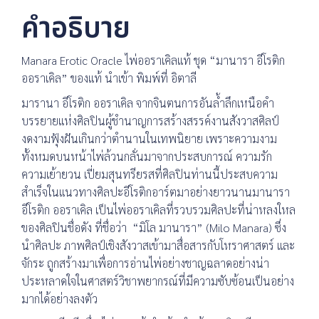
คำอธิบาย
Manara Erotic Oracle ไพ่ออราเคิลแท้ ชุด “มานารา อีโรติก
ออราเคิล” ของแท้ นำเข้า พิมพ์ที่ อิตาลี
มารานา อีโรติก ออราเคิล จากจินตนการอันล้ำลึกเหนือคำ
บรรยายแห่งศิลปินผู้ชำนาญการสร้างสรรค์งานสังวาสศิลป์
งดงามฟุ้งฝันเกินกว่าตำนานในเทพนิยาย เพราะความงาม
ทั้งหมดบนหน้าไพ่ล้วนกลั่นมาจากประสบการณ์ ความรัก
ความเย้ายวน เปี่ยมสุนทรียรสที่ศิลปินท่านนี้ประสบความ
สำเร็จในแนวทางศิลปะอีโรติกอาร์ตมาอย่างยาวนานมานารา
อีโรติก ออราเคิล เป็นไพ่ออราเคิลที่รวบรวมศิลปะที่น่าหลงใหล
ของศิลปินชื่อดัง ที่ชื่อว่า “มิโล มานารา” (Milo Manara) ซึ่ง
นำศิลปะ ภาพศิลป์เชิงสังวาสเข้ามาสื่อสารกับโหราศาสตร์ และ
จักระ ถูกสร้างมาเพื่อการอ่านไพ่อย่างชาญฉลาดอย่างน่า
ประหลาดใจในศาสตร์วิชาพยากรณ์ที่มีความซับซ้อนเป็นอย่าง
มากได้อย่างลงตัว