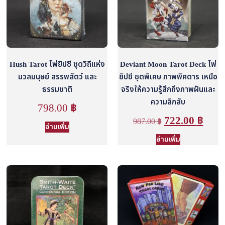
Hush Tarot ไพ่ยิปซี ชุดวิถีแห่ง
Deviant Moon Tarot Deck ไพ่
มวลมนุษย์ สรรพสัตว์ และ
ยิปซี ชุดพิเศษ ภาพพิศดาร เหนือ
ธรรมชาติ
จริงให้ความรู้สึกถึงภาพฝันและ
ความลึกลับ
798.00
฿
722.00
฿
987.00
฿
อ่านเพิ่ม
อ่านเพิ่ม