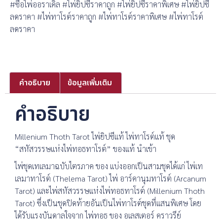
#ซื้อไพ่ออราเคิล #ไพ่ยิปซีราคาถูก #ไพ่ยิปซีราคาพิเศษ #ไพ่ยิปซี
ลดราคา #ไพ่ทาโรต์ราคาถูก #ไพ่ทาโรต์ราคาพิเศษ #ไพ่ทาโรต์
ลดราคา
คำอธิบาย
ข้อมูลเพิ่มเติม
คำอธิบาย
Millenium Thoth Tarot ไพ่ยิปซีแท้ ไพ่ทาโรต์แท้ ชุด
“สหัสวรรษแห่งไพ่ทอธทาโรต์” ของแท้ นำเข้า
ไพ่ชุดเทเลมาฉบับไตรภาค ของ แบ่งออกเป็นสามชุดได้แก่ ไพ่เท
เลมาทาโรต์ (Thelema Tarot) ไพ่ อาร์คานุมทาโรต์ (Arcanum
Tarot) และไพ่สหัสวรรษแห่งไพ่ทอธทาโรต์ (Millenium Thoth
Tarot) ซึ่งเป็นชุดปิดท้ายอันเป็นไพ่ทาโรต์ชุดที่แสนพิเศษ โดย
ได้รับแรงบันดาลใจจาก ไพ่ทอธ ของ อเลสเตอร์ คราวรีย์