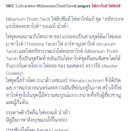
SKU
LoScarabeo-MillenniumThothTarot
Category
ไพ่ทาโรต์ ไพ่ยิปซี
Millenium Thoth Tarot ไพ่ยิปซีแท้ ไพ่ทาโรต์แท้ ชุด “สหัสวรรษ
แห่งไพ่ทอธทาโรต์” ของแท้ นำเข้า
ไพ่ชุดเทเลมาฉบับไตรภาค ของ แบ่งออกเป็นสามชุดได้แก่ ไพ่เทเล
มาทาโรต์ (Thelema Tarot) ไพ่ อาร์คานุมทาโรต์ (Arcanum
Tarot) และไพ่สหัสวรรษแห่งไพ่ทอธทาโรต์ (Millenium Thoth
Tarot) ซึ่งเป็นชุดปิดท้ายอันเป็นไพ่ทาโรต์ชุดที่แสนพิเศษ โดยได้
รับแรงบันดาลใจจาก ไพ่ทอธ ของ อเลสเตอร์ คราวรีย์ (Aleister
Crowley)
ไพ่ชุดนี้สร้างโดย เรนาต้า เลชเนอร์ (Renata Lechner) ซึ่งได้เปิด
เผย ภาพแห่งเวทมนตร์และความฝันที่ซ่อนอยู่ในภาพ สร้างให้ไพ่
ทาโรต์ทุกใบในชุดนี้มีความสมบูรณ์แบบ เหมาะทั้งกับผู้เชี่ยวชาญ
และผู้เริ่มต้น
กระดาษดี กรีดลื่น ไพ่ของแท้ นำเข้า
มีคู่มือภาษาอังกฤษแถมให้ในกล่อง
ประพันธ์ไพ่โดย: Renata Lechner