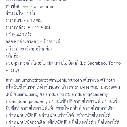
ภาพโดย: Renata Lechner
จำนวนไพ่: 78 ใบ
ขนาดไพ่: 7 x 12 ซม.
ขนาดกล่อง: 8 x 12.5 ซม.
หนัก: 440 กรัม
กล่อง: กล่องกระดาษแข็งอย่างดี
คู่มือ: ภาษาอังกฤษในกล่อง
ผลิตที่: –
ควบคุมการผลิตโดย: โล สกาลาเบโอ อิตาลี (Lo Sacrabeo, Torino
– Italy)
#milleniumthothtarot #milleniumthoth #ไพ่ทอธ #Thoth
#ไพ่ยิปซี #ไพ่ทาโรต์ #ไพ่ออราเคิล #สยามดวง #สยามดวงอะคา
เดมี่ #Siamduang #siamduang #SiamduangAcademy
#siamduangacademy #ขายไพ่ยิปซี #ขายไพ่ทาโรต์ #ขายไพ่
ยิปซีแท้ #ขายไพ่ทาโรต์แท้ #ขายไพ่ทาโร่ต์ #ขายไพ่ออราเคิล
#จำหน่ายไพ่ยิปซี #จำหน่ายไพ่ทาโรต์ #จำหน่ายไพ่ทาโร่ต์
#จำหน่ายไพ่ออราเคิล #ซื้อไพ่ยิปซี #ซื้อไพ่ทาโรต์ #ซื้อไพ่ทาโร่ต์