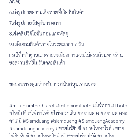
ภัณฑ์)
6.ส่งรูปถ่ายความเสียหายที่เกิดกับสินค้า
7.ส่งรูปถ่ายวัสดุกันกระแทก
8.ส่งคลิปวิดิโอขั้นตอนแกะพัสดุ
9.แจ้งเคลมสินค้าภายในระยะเวลา 7 วัน
กรณีที่หลักฐานและรายละเอียดการเคลมไม่ครบถ้วนทางร้าน
ขอสงวนสิทธิ์ไม่รับเคลมสินค้า
ขอขอบพระคุณสำหรับการสนับสนุนเรานะคะ
#milleniumthothtarot #milleniumthoth #ไพ่ทอธ #Thoth
#ไพ่ยิปซี #ไพ่ทาโรต์ #ไพ่ออราเคิล #สยามดวง #สยามดวงอะ
คาเดมี่ #Siamduang #siamduang #SiamduangAcademy
#siamduangacademy #ขายไพ่ยิปซี #ขายไพ่ทาโรต์ #ขาย
ไพ่ยิปซีแท้ #ขายไพ่ทาโรต์แท้ #ขายไพ่ทาโร่ต์ #ขายไพ่