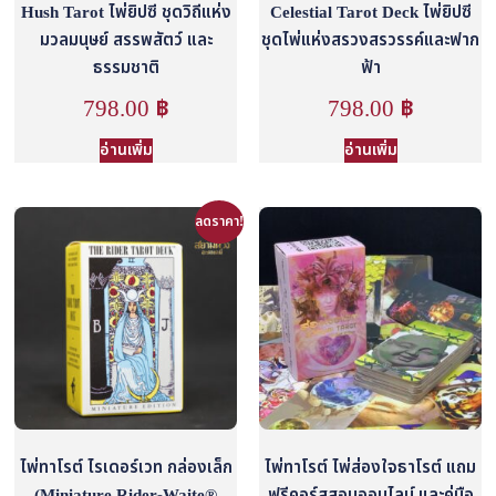
Hush Tarot ไพ่ยิปซี ชุดวิถีแห่ง
Celestial Tarot Deck ไพ่ยิปซี
มวลมนุษย์ สรรพสัตว์ และ
ชุดไพ่แห่งสรวงสรวรรค์และฟาก
ธรรมชาติ
ฟ้า
798.00
฿
798.00
฿
อ่านเพิ่ม
อ่านเพิ่ม
ลดราคา!
ไพ่ทาโรต์ ไรเดอร์เวท กล่องเล็ก
ไพ่ทาโรต์ ไพ่ส่องใจธาโรต์ แถม
(Miniature Rider-Waite®
ฟรีคอร์สสอนออนไลน์ และคู่มือ