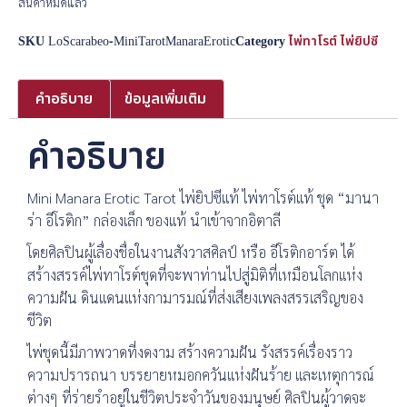
สินค้าหมดแล้ว
SKU
LoScarabeo-MiniTarotManaraErotic
Category
ไพ่ทาโรต์ ไพ่ยิปซี
คำอธิบาย
ข้อมูลเพิ่มเติม
คำอธิบาย
Mini Manara Erotic Tarot ไพ่ยิปซีแท้ ไพ่ทาโรต์แท้ ชุด “มานา
ร่า อีโรติก” กล่องเล็ก ของแท้ นำเข้าจากอิตาลี
โดยศิลปินผู้เลื่องชื่อในงานสังวาสศิลป์ หรือ อีโรติกอาร์ต ได้
สร้างสรรค์ไพ่ทาโรต์ชุดที่จะพาท่านไปสู่มิติที่เหมือนโลกแห่ง
ความฝัน ดินแดนแห่งกามารมณ์ที่ส่งเสียงเพลงสรรเสริญของ
ชีวิต
ไพ่ชุดนี้มีภาพวาดที่งดงาม สร้างความฝัน รังสรรค์เรื่องราว
ความปรารถนา บรรยายหมอกควันแห่งฝันร้าย และเหตุการณ์
ต่างๆ ที่ร่ายรำอยู่ในชีวิตประจำวันของมนุษย์ ศิลปินผู้วาดจะ