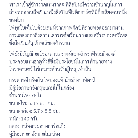
พาเราเข้าสู่จักรวาลแห่งราคะ ที่ศิลปินมีความชำนาญในการ
ถ่ายทอด จนถือเป็นหนึ่งศิลปินอีโรติกอาร์ตที่มีชื่อเสียงคนหนึ่ง
ของโลก
ไพ่ทุกใบเต็มไปด้วยเสน่ห์จากภาพศิลป์ที่ถ่ายทอดออกมาผ่าน
การแสดงออกถึงความเคารพต่อเรือนร่างและสรีระของสตรีเพศ
ซึ่งถือเป็นสัญลักษณ์ของจักรวาล
ไพ่ยังมีสัญลักษณ์ของดาวเคราะห์และจักรราศีรวมถึงองค์
ประกอบแห่งธาตุทั้งสี่ซึ่งมีประโยชน์ในการทำนายทาง
โหราศาสตร์ ไพ่เหมาะสำหรับผู้ใหญ่เท่านั้น
กระดาษดี กรีดลื่น ไพ่ของแท้ นำเข้าจากอิตาลี
มีคู่มือภาษาอังกฤษแถมให้ในกล่อง
จำนวนไพ่: 78 ใบ
ขนาดไพ่: 5.0 x 8.1 ซม.
ขนาดกล่อง: 5.7 x 8.8 ซม.
หนัก: 140 กรัม
กล่อง: กล่องกระดาษการ์ดแข็ง
คู่มือ: ภาษาอังกฤษในกล่อง