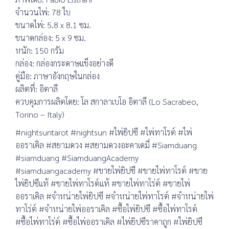
จำนวนไพ่: 78 ใบ
ขนาดไพ่: 5.8 x 8.1 ซม.
ขนาดกล่อง: 5 x 9 ซม.
หนัก: 150 กรัม
กล่อง: กล่องกระดาษแข็งอย่างดี
คู่มือ: ภาษาอังกฤษในกล่อง
ผลิตที่: อิตาลี
ควบคุมการผลิตโดย: โล สกาลาเบโอ อิตาลี (Lo Sacrabeo,
Torino – Italy)
#nightsuntarot #nightsun #ไพ่ยิปซี #ไพ่ทาโรต์ #ไพ่
ออราเคิล #สยามดวง #สยามดวงอะคาเดมี่ #Siamduang
#siamduang #SiamduangAcademy
#siamduangacademy #ขายไพ่ยิปซี #ขายไพ่ทาโรต์ #ขาย
ไพ่ยิปซีแท้ #ขายไพ่ทาโรต์แท้ #ขายไพ่ทาโร่ต์ #ขายไพ่
ออราเคิล #จำหน่ายไพ่ยิปซี #จำหน่ายไพ่ทาโรต์ #จำหน่ายไพ่
ทาโร่ต์ #จำหน่ายไพ่ออราเคิล #ซื้อไพ่ยิปซี #ซื้อไพ่ทาโรต์
#ซื้อไพ่ทาโร่ต์ #ซื้อไพ่ออราเคิล #ไพ่ยิปซีราคาถูก #ไพ่ยิปซี