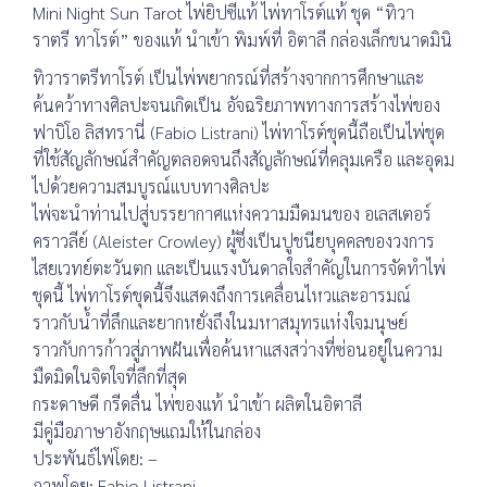
Mini Night Sun Tarot ไพ่ยิปซีแท้ ไพ่ทาโรต์แท้ ชุด “ทิวา
ราตรี ทาโรต์” ของแท้ นำเข้า พิมพ์ที่ อิตาลี กล่องเล็กขนาดมินิ
ทิวาราตรีทาโรต์ เป็นไพ่พยากรณ์ที่สร้างจากการศึกษาและ
ค้นคว้าทางศิลปะจนเกิดเป็น อัจฉริยภาพทางการสร้างไพ่ของ
ฟาบิโอ ลิสทรานี่ (Fabio Listrani) ไพ่ทาโรต์ชุดนี้ถือเป็นไพ่ชุด
ที่ใช้สัญลักษณ์สำคัญตลอดจนถึงสัญลักษณ์ที่คลุมเครือ และอุดม
ไปด้วยความสมบูรณ์แบบทางศิลปะ
ไพ่จะนำท่านไปสู่บรรยากาศแห่งความมืดมนของ อเลสเตอร์
คราวลีย์ (Aleister Crowley) ผู้ซึ่งเป็นปูชนียบุคคลของวงการ
ไสยเวทย์ตะวันตก และเป็นแรงบันดาลใจสำคัญในการจัดทำไพ่
ชุดนี้ ไพ่ทาโรต์ชุดนี้จึงแสดงถึงการเคลื่อนไหวและอารมณ์
ราวกับน้ำที่ลึกและยากหยั่งถึงในมหาสมุทรแห่งใจมนุษย์
ราวกับการก้าวสู่ภาพฝันเพื่อค้นหาแสงสว่างที่ซ่อนอยู่ในความ
มืดมิดในจิตใจที่ลึกที่สุด
กระดาษดี กรีดลื่น ไพ่ของแท้ นำเข้า ผลิตในอิตาลี
มีคู่มือภาษาอังกฤษแถมให้ในกล่อง
ประพันธ์ไพ่โดย: –
ภาพโดย: Fabio Listrani