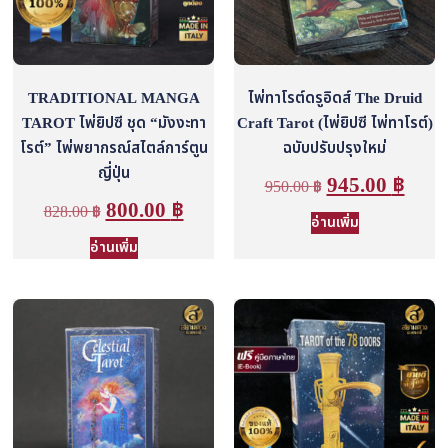
TRADITIONAL MANGA
ไพ่ทาโรต์ดรูอิดส์ The Druid
TAROT ไพ่ยิปซี ชุด “มังงะทา
Craft Tarot (ไพ่ยิปซี ไพ่ทาโรต์)
โรต์” ไพ่พยากรณ์สไตล์การ์ตูน
ฉบับปรับปรุงใหม่
ญี่ปุ่น
945.00
฿
950.00
฿
800.00
฿
828.00
฿
อ่านเพิ่ม
อ่านเพิ่ม