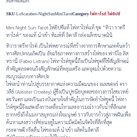
สินค้าหมดแล้ว
SKU
LoScarabeo-NightSunMiniTarot
Category
ไพ่ทาโรต์ ไพ่ยิปซี
Mini Night Sun Tarot ไพ่ยิปซีแท้ ไพ่ทาโรต์แท้ ชุด “ทิวา ราตรี
ทาโรต์” ของแท้ นำเข้า พิมพ์ที่ อิตาลี กล่องเล็กขนาดมินิ
ทิวาราตรีทาโรต์ เป็นไพ่พยากรณ์ที่สร้างจากการศึกษาและค้นคว้า
ทางศิลปะจนเกิดเป็น อัจฉริยภาพทางการสร้างไพ่ของ ฟาบิโอ ลิส
ทรานี่ (Fabio Listrani) ไพ่ทาโรต์ชุดนี้ถือเป็นไพ่ชุดที่ใช้สัญลักษณ์
สำคัญตลอดจนถึงสัญลักษณ์ที่คลุมเครือ และอุดมไปด้วยความ
สมบูรณ์แบบทางศิลปะ
ไพ่จะนำท่านไปสู่บรรยากาศแห่งความมืดมนของ อเลสเตอร์ ครา
วลีย์ (Aleister Crowley) ผู้ซึ่งเป็นปูชนียบุคคลของวงการไสยเวทย์
ตะวันตก และเป็นแรงบันดาลใจสำคัญในการจัดทำไพ่ชุดนี้ ไพ่ทา
โรต์ชุดนี้จึงแสดงถึงการเคลื่อนไหวและอารมณ์ราวกับน้ำที่ลึกและ
ยากหยั่งถึงในมหาสมุทรแห่งใจมนุษย์ ราวกับการก้าวสู่ภาพฝันเพื่อ
ค้นหาแสงสว่างที่ซ่อนอยู่ในความมืดมิดในจิตใจที่ลึกที่สุด
กระดาษดี กรีดลื่น ไพ่ของแท้ นำเข้า ผลิตในอิตาลี