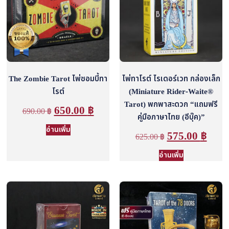
The Zombie Tarot ไพ่ซอมบี้ทา
ไพ่ทาโรต์ ไรเดอร์เวท กล่องเล็ก
โรต์
(Miniature Rider-Waite®
Tarot) พกพาสะดวก “แถมฟรี
650.00
฿
690.00
฿
คู่มือภาษาไทย (อีบุ๊ค)”
อ่านเพิ่ม
575.00
฿
625.00
฿
อ่านเพิ่ม