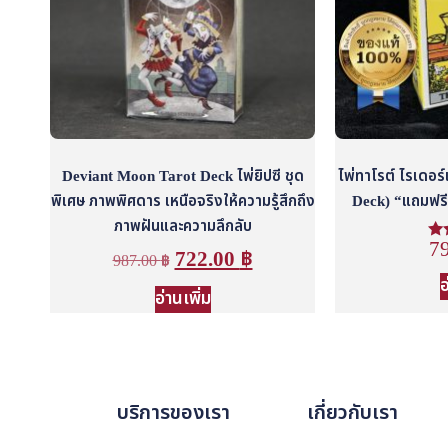
Deviant Moon Tarot Deck ไพ่ยิปซี ชุด
ไพ่ทาโรต์ ไรเดอร
พิเศษ ภาพพิศดาร เหนือจริงให้ความรู้สึกถึง
Deck) “แถมฟรี ค
ภาพฝันและความลึกลับ
7
ใ
722.00
฿
987.00
฿
ตั
อ
อ่านเพิ่ม
บริการของเรา
เกี่ยวกับเรา