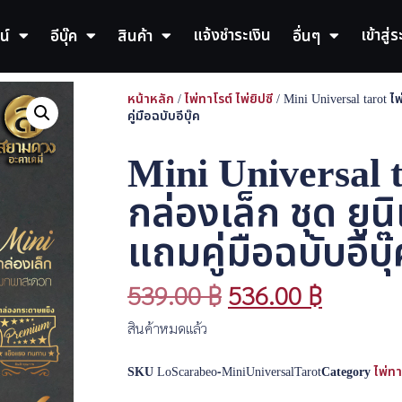
แจ้งชำระเงิน
เข้าสู่
น์
อีบุ๊ค
สินค้า
อื่นๆ
หน้าหลัก
/
ไพ่ทาโรต์ ไพ่ยิปซี
/ Mini Universal tarot ไ
คู่มือฉบับอีบุ๊ค
Mini Universal ta
กล่องเล็ก ชุด ยูน
แถมคู่มือฉบับอีบุ
539.00
฿
536.00
฿
สินค้าหมดแล้ว
SKU
LoScarabeo-MiniUniversalTarot
Category
ไพ่ทา