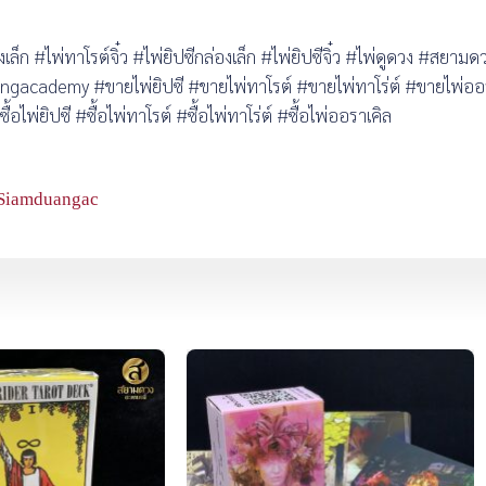
เล็ก #ไพ่ทาโรต์จิ๋ว #ไพ่ยิปซีกล่องเล็ก #ไพ่ยิปซีจิ๋ว #ไพ่ดูดวง #สยา
emy #ขายไพ่ยิปซี #ขายไพ่ทาโรต์ #ขายไพ่ทาโร่ต์ #ขายไพ่ออรา
พ่ยิปซี #ซื้อไพ่ทาโรต์ #ซื้อไพ่ทาโร่ต์ #ซื้อไพ่ออราเคิล
Siamduangac