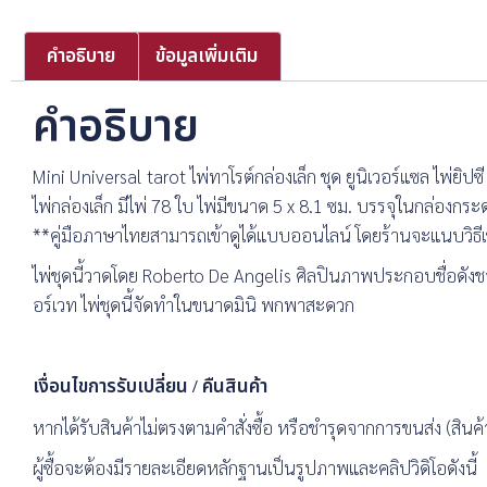
คำอธิบาย
ข้อมูลเพิ่มเติม
คำอธิบาย
Mini Universal tarot ไพ่ทาโรต์กล่องเล็ก ชุด ยูนิเวอร์แซล ไพ่ยิปซ
ไพ่กล่องเล็ก มีไพ่ 78 ใบ ไพ่มีขนาด 5 x 8.1 ซม. บรรจุในกล่องกระ
**คู่มือภาษาไทยสามารถเข้าดูได้แบบออนไลน์ โดยร้านจะแนบวิธีเข
ไพ่ชุดนี้วาดโดย Roberto De Angelis ศิลปินภาพประกอบชื่อดังชาวอิ
อร์เวท ไพ่ชุดนี้จัดทำในขนาดมินิ พกพาสะดวก
เงื่อนไขการรับเปลี่ยน / คืนสินค้า
หากได้รับสินค้าไม่ตรงตามคำสั่งซื้อ หรือชำรุดจากการขนส่ง (สินค้า
ผู้ซื้อจะต้องมีรายละเอียดหลักฐานเป็นรูปภาพและคลิปวิดิโอดังนี้