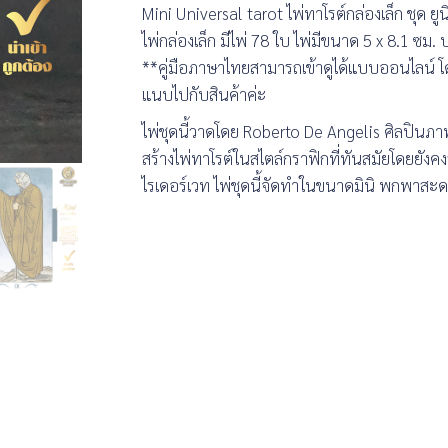
Mini Universal tarot ไพ่ทาโรต์กล่องเล็ก ชุด ยูน
ไพ่กล่องเล็ก มีไพ่ 78 ใบ ไพ่มีขนาด 5 x 8.1 ซม
**คู่มือภาษาไทยสามารถเข้าดูได้แบบออนไลน์ โด
แนบไปกับสินค้าค่ะ
ไพ่ชุดนี้วาดโดย Roberto De Angelis ศิลปินภาพ
สร้างไพ่ทาโรต์ในสไตล์กราฟิกที่ทันสมัยโดยยังคงรั
ไรเดอร์เวท ไพ่ชุดนี้จัดทำในขนาดมินิ พกพาสะ