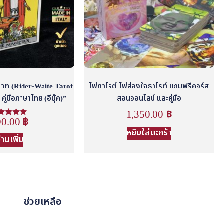
์เวท (Rider-Waite Tarot
ไพ่ทาโรต์ ไพ่ส่องใจธาโรต์ แถมฟรีคอร์ส
ู่มือภาษาไทย (อีบุ๊ค)”
สอนออนไลน์ และคู่มือ
1,350.00
฿
90.00
฿
ห้คะแนน
5.00
หยิบใส่ตะกร้า
้งแต่ 1-5
่านเพิ่ม
คะแนน
ช่วยเหลือ