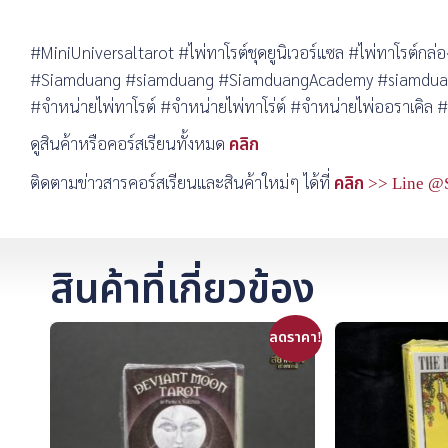
#MiniUniversaltarot #ไพ่ทาโรต์ชุดยูนิเวอร์แซล #ไพ่ทาโรต์กล่อง
#Siamduang #siamduang #SiamduangAcademy #siamduangacad
#จำหน่ายไพ่ทาโรต์ #จำหน่ายไพ่ทาโร่ต์ #จำหน่ายไพ่ออราเคิล #ซื้อไ
ดูสินค้าหรือคอร์สเรียนทั้งหมด
คลิก
ติดตามข่าวสารคอร์สเรียนและสินค้าใหม่ๆ ได้ที่
คลิก >> Line @
สินค้าที่เกี่ยวข้อง
ลดราคา!