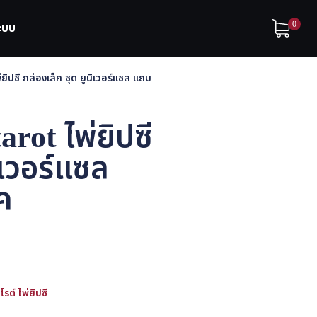
0
ระบบ
พ่ยิปซี กล่องเล็ก ชุด ยูนิเวอร์แซล แถม
rot ไพ่ยิปซี
ิเวอร์แซล
๊ค
โรต์ ไพ่ยิปซี