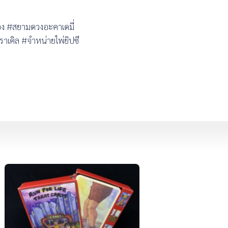
มดวง #สยามดวงอะคาเดมี่
เคิล #จำหน่ายไพ่ยิปซี