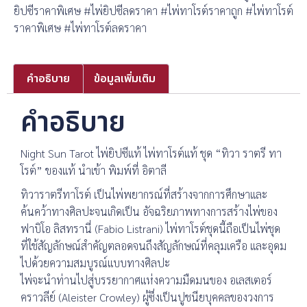
ยิปซีราคาพิเศษ #ไพ่ยิปซีลดราคา #ไพ่ทาโรต์ราคาถูก #ไพ่ทาโรต์
ราคาพิเศษ #ไพ่ทาโรต์ลดราคา
คำอธิบาย
ข้อมูลเพิ่มเติม
คำอธิบาย
Night Sun Tarot ไพ่ยิปซีแท้ ไพ่ทาโรต์แท้ ชุด “ทิวา ราตรี ทา
โรต์” ของแท้ นำเข้า พิมพ์ที่ อิตาลี
ทิวาราตรีทาโรต์ เป็นไพ่พยากรณ์ที่สร้างจากการศึกษาและ
ค้นคว้าทางศิลปะจนเกิดเป็น อัจฉริยภาพทางการสร้างไพ่ของ
ฟาบิโอ ลิสทรานี่ (Fabio Listrani) ไพ่ทาโรต์ชุดนี้ถือเป็นไพ่ชุด
ที่ใช้สัญลักษณ์สำคัญตลอดจนถึงสัญลักษณ์ที่คลุมเครือ และอุดม
ไปด้วยความสมบูรณ์แบบทางศิลปะ
ไพ่จะนำท่านไปสู่บรรยากาศแห่งความมืดมนของ อเลสเตอร์
คราวลีย์ (Aleister Crowley) ผู้ซึ่งเป็นปูชนียบุคคลของวงการ