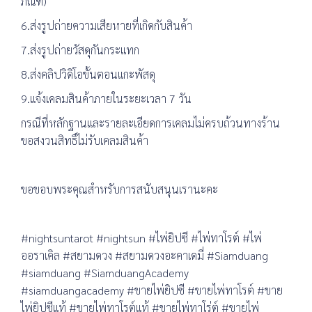
ภัณฑ์)
6.ส่งรูปถ่ายความเสียหายที่เกิดกับสินค้า
7.ส่งรูปถ่ายวัสดุกันกระแทก
8.ส่งคลิปวิดิโอขั้นตอนแกะพัสดุ
9.แจ้งเคลมสินค้าภายในระยะเวลา 7 วัน
กรณีที่หลักฐานและรายละเอียดการเคลมไม่ครบถ้วนทางร้าน
ขอสงวนสิทธิ์ไม่รับเคลมสินค้า
ขอขอบพระคุณสำหรับการสนับสนุนเรานะคะ
#nightsuntarot #nightsun #ไพ่ยิปซี #ไพ่ทาโรต์ #ไพ่
ออราเคิล #สยามดวง #สยามดวงอะคาเดมี่ #Siamduang
#siamduang #SiamduangAcademy
#siamduangacademy #ขายไพ่ยิปซี #ขายไพ่ทาโรต์ #ขาย
ไพ่ยิปซีแท้ #ขายไพ่ทาโรต์แท้ #ขายไพ่ทาโร่ต์ #ขายไพ่