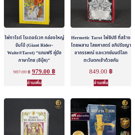
ไพ่ทาโรต์ ไรเดอร์เวท กล่องใหญ่
Hermetic Tarot ไพ่ยิปซี ที่สร้าง
จัมโบ้ (Giant Rider-
โดยผสาน ไสยศาสตร์ อภิปรัชญา
Waite®Tarot) “แถมฟรี คู่มือ
อาถรรพณ์ และเวทย์มนต์โลก
ภาษาไทย (อีบุ๊ค)”
ตะวันตกเข้าด้วยกัน
979.00
฿
849.00
฿
987.00
฿
อ่านเพิ่ม
อ่านเพิ่ม