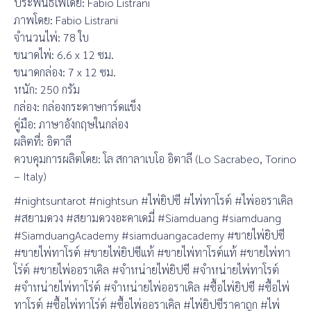
ประพันธ์ไพ่โดย: Fabio Listrani
ภาพโดย: Fabio Listrani
จำนวนไพ่: 78 ใบ
ขนาดไพ่: 6.6 x 12 ซม.
ขนาดกล่อง: 7 x 12 ซม.
หนัก: 250 กรัม
กล่อง: กล่องกระดาษการ์ดแข็ง
คู่มือ: ภาษาอังกฤษในกล่อง
ผลิตที่: อิตาลี
ควบคุมการผลิตโดย: โล สกาลาเบโอ อิตาลี (Lo Sacrabeo, Torino
– Italy)
#nightsuntarot #nightsun #ไพ่ยิปซี #ไพ่ทาโรต์ #ไพ่ออราเคิล
#สยามดวง #สยามดวงอะคาเดมี่ #Siamduang #siamduang
#SiamduangAcademy #siamduangacademy #ขายไพ่ยิปซี
#ขายไพ่ทาโรต์ #ขายไพ่ยิปซีแท้ #ขายไพ่ทาโรต์แท้ #ขายไพ่ทา
โร่ต์ #ขายไพ่ออราเคิล #จำหน่ายไพ่ยิปซี #จำหน่ายไพ่ทาโรต์
#จำหน่ายไพ่ทาโร่ต์ #จำหน่ายไพ่ออราเคิล #ซื้อไพ่ยิปซี #ซื้อไพ่
ทาโรต์ #ซื้อไพ่ทาโร่ต์ #ซื้อไพ่ออราเคิล #ไพ่ยิปซีราคาถูก #ไพ่