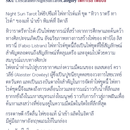
SKU
LoScarabeo-NightSunTarot
Category
ไพ่ทาโรต์ ไพ่ยิปซี
Night Sun Tarot ไพ่ยิปซีแท้ ไพ่ทาโรต์แท้ ชุด “ทิวา ราตรี ทา
โรต์” ของแท้ นำเข้า พิมพ์ที่ อิตาลี
ทิวาราตรีทาโรต์ เป็นไพ่พยากรณ์ที่สร้างจากการศึกษาและค้นคว้า
ทางศิลปะจนเกิดเป็น อัจฉริยภาพทางการสร้างไพ่ของ ฟาบิโอ ลิส
ทรานี่ (Fabio Listrani) ไพ่ทาโรต์ชุดนี้ถือเป็นไพ่ชุดที่ใช้สัญลักษณ์
สำคัญตลอดจนถึงสัญลักษณ์ที่คลุมเครือ และอุดมไปด้วยความ
สมบูรณ์แบบทางศิลปะ
ไพ่จะนำท่านไปสู่บรรยากาศแห่งความมืดมนของ อเลสเตอร์ ครา
วลีย์ (Aleister Crowley) ผู้ซึ่งเป็นปูชนียบุคคลของวงการไสยเวทย์
ตะวันตก และเป็นแรงบันดาลใจสำคัญในการจัดทำไพ่ชุดนี้ ไพ่ทา
โรต์ชุดนี้จึงแสดงถึงการเคลื่อนไหวและอารมณ์ราวกับน้ำที่ลึกและ
ยากหยั่งถึงในมหาสมุทรแห่งใจมนุษย์ ราวกับการก้าวสู่ภาพฝันเพื่อ
ค้นหาแสงสว่างที่ซ่อนอยู่ในความมืดมิดในจิตใจที่ลึกที่สุด
กระดาษดี กรีดลื่น ไพ่ของแท้ นำเข้า ผลิตในอิตาลี
มีคู่มือภาษาอังกฤษแถมให้ในกล่อง