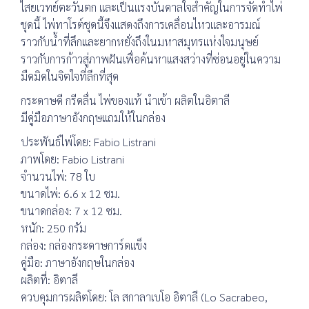
ไสยเวทย์ตะวันตก และเป็นแรงบันดาลใจสำคัญในการจัดทำไพ่
ชุดนี้ ไพ่ทาโรต์ชุดนี้จึงแสดงถึงการเคลื่อนไหวและอารมณ์
ราวกับน้ำที่ลึกและยากหยั่งถึงในมหาสมุทรแห่งใจมนุษย์
ราวกับการก้าวสู่ภาพฝันเพื่อค้นหาแสงสว่างที่ซ่อนอยู่ในความ
มืดมิดในจิตใจที่ลึกที่สุด
กระดาษดี กรีดลื่น ไพ่ของแท้ นำเข้า ผลิตในอิตาลี
มีคู่มือภาษาอังกฤษแถมให้ในกล่อง
ประพันธ์ไพ่โดย: Fabio Listrani
ภาพโดย: Fabio Listrani
จำนวนไพ่: 78 ใบ
ขนาดไพ่: 6.6 x 12 ซม.
ขนาดกล่อง: 7 x 12 ซม.
หนัก: 250 กรัม
กล่อง: กล่องกระดาษการ์ดแข็ง
คู่มือ: ภาษาอังกฤษในกล่อง
ผลิตที่: อิตาลี
ควบคุมการผลิตโดย: โล สกาลาเบโอ อิตาลี (Lo Sacrabeo,