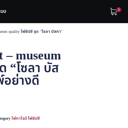
0
ระบบ
eum quality ไพ่ยิปซี ชุด “โซลา บัสกา”
ot – museum
ชุด “โซลา บัส
์อย่างดี
tegory
ไพ่ทาโรต์ ไพ่ยิปซี