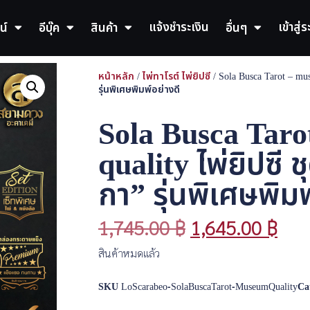
แจ้งชำระเงิน
เข้าสู่
น์
อีบุ๊ค
สินค้า
อื่นๆ
หน้าหลัก
/
ไพ่ทาโรต์ ไพ่ยิปซี
/ Sola Busca Tarot – mus
รุ่นพิเศษพิมพ์อย่างดี
Sola Busca Tar
quality ไพ่ยิปซี 
กา” รุ่นพิเศษพิมพ
1,745.00
฿
1,645.00
฿
สินค้าหมดแล้ว
SKU
LoScarabeo-SolaBuscaTarot-MuseumQuality
Ca