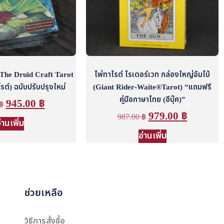
์ The Druid Craft Tarot
ไพ่ทาโรต์ ไรเดอร์เวท กล่องใหญ่จัมโบ้
โรต์) ฉบับปรับปรุงใหม่
(Giant Rider-Waite®Tarot) “แถมฟรี
คู่มือภาษาไทย (อีบุ๊ค)”
945.00
฿
฿
979.00
฿
987.00
฿
่านเพิ่ม
อ่านเพิ่ม
ช่วยเหลือ
วิธีการสั่งซื้อ