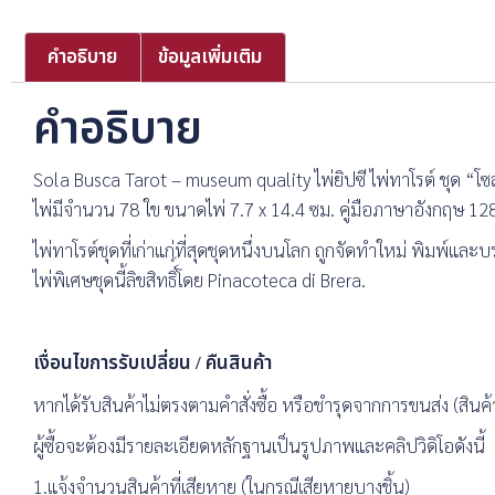
คำอธิบาย
ข้อมูลเพิ่มเติม
คำอธิบาย
Sola Busca Tarot – museum quality ไพ่ยิปซี ไพ่ทาโรต์ ชุด “โซ
ไพ่มีจำนวน 78 ใข ขนาดไพ่ 7.7 x 14.4 ซม. คู่มือภาษาอังกฤษ 12
ไพ่ทาโรต์ชุดที่เก่าแก่ที่สุดชุดหนึ่งบนโลก ถูกจัดทำใหม่ พิมพ์แ
ไพ่พิเศษชุดนี้ลิขสิทธิ์์โดย Pinacoteca di Brera.
เงื่อนไขการรับเปลี่ยน / คืนสินค้า
หากได้รับสินค้าไม่ตรงตามคำสั่งซื้อ หรือชำรุดจากการขนส่ง (สินค้า
ผู้ซื้อจะต้องมีรายละเอียดหลักฐานเป็นรูปภาพและคลิปวิดิโอดังนี้
1.แจ้งจำนวนสินค้าที่เสียหาย (ในกรณีเสียหายบางชิ้น)