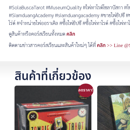
#SolaBuscaTarot #MuseumQuality #ไพ่ทาโรต์โซลาบัสกา #โ
#SiamduangAcademy #siamduangacademy #ขายไพ่ยิปซี #ขายไพ
โร่ต์ #จำหน่ายไพ่ออราเคิล #ซื้อไพ่ยิปซี #ซื้อไพ่ทาโรต์ #ซื้อไพ่ทาโ
ดูสินค้าหรือคอร์สเรียนทั้งหมด
คลิก
ติดตามข่าวสารคอร์สเรียนและสินค้าใหม่ๆ ได้ที่
คลิก >> Line @
สินค้าที่เกี่ยวข้อง
ลดราคา!