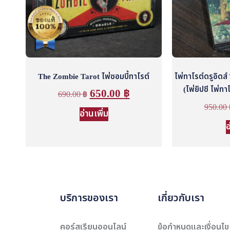
The Zombie Tarot ไพ่ซอมบี้ทาโรต์
ไพ่ทาโรต์ดรูอิดส
(ไพ่ยิปซี ไพ่ทา
650.00
฿
690.00
฿
950.00
อ่านเพิ่ม
อ
บริการของเรา
เกี่ยวกับเรา
คอร์สเรียนออนไลน์
ข้อกำหนดและเงื่อนไข