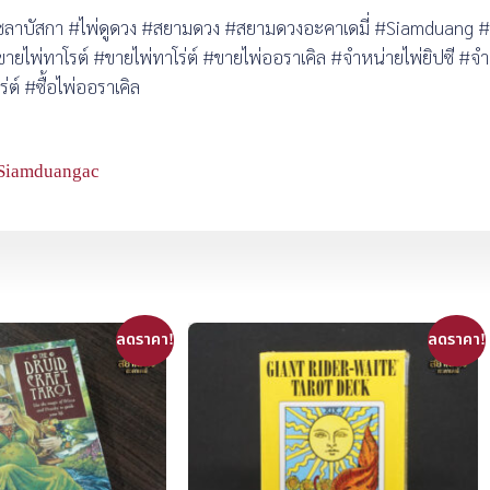
ซลาบัสกา #ไพ่ดูดวง #สยามดวง #สยามดวงอะคาเดมี่ #Siamduang 
่ทาโรต์ #ขายไพ่ทาโร่ต์ #ขายไพ่ออราเคิล #จำหน่ายไพ่ยิปซี #จำ
ร่ต์ #ซื้อไพ่ออราเคิล
Siamduangac
ลดราคา!
ลดราคา!