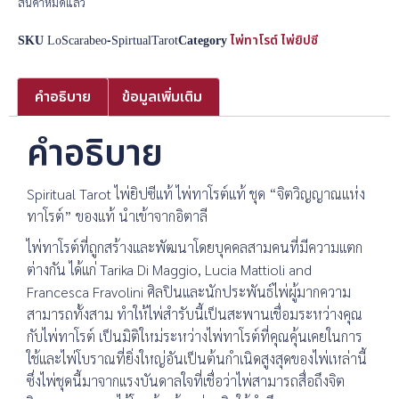
สินค้าหมดแล้ว
SKU
LoScarabeo-SpirtualTarot
Category
ไพ่ทาโรต์ ไพ่ยิปซี
คำอธิบาย
ข้อมูลเพิ่มเติม
คำอธิบาย
Spiritual Tarot ไพ่ยิปซีแท้ ไพ่ทาโรต์แท้ ชุด “จิตวิญญาณแห่ง
ทาโรต์” ของแท้ นำเข้าจากอิตาลี
ไพ่ทาโรต์ที่ถูกสร้างและพัฒนาโดยบุคคลสามคนที่มีความแตก
ต่างกัน ได้แก่ Tarika Di Maggio, Lucia Mattioli and
Francesca Fravolini ศิลปินและนักประพันธ์ไพ่ผู้มากความ
สามารถทั้งสาม ทำให้ไพ่สำรับนี้เป็นสะพานเชื่อมระหว่างคุณ
กับไพ่ทาโรต์ เป็นมิติใหม่ระหว่างไพ่ทาโรต์ที่คุณคุ้นเคยในการ
ใช้และไพ่โบราณที่ยิ่งใหญ่อันเป็นต้นกำเนิดสูงสุดของไพ่เหล่านี้
ซึ่งไพ่ชุดนี้มาจากแรงบันดาลใจที่เชื่อว่าไพ่สามารถสื่อถึงจิต