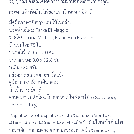
วิญญาณของคุณได้โดยก้าวข้ามผ่านจิตใต้สำนึกของคุณ
กระดาษดี กรีดลื่น ไพ่ของแท้ นำเข้าจากอิตาลี
มีคู่มือภาษาอังกฤษแถมให้ในกล่อง
ประพันธ์โดย: Tarika Di Maggio
วาดโดย: Lucia Mattioli, Francesca Fravolini
จำนวนไพ่: 78 ใบ
ขนาดไพ่: 7.0 x 12.0 ซม.
ขนาดกล่อง: 8.0 x 12.6 ซม.
หนัก: 430 กรัม
กล่อง: กล่องกระดาษการ์ดแข็ง
คู่มือ: ภาษาอังกฤษในกล่อง
นำเข้าจาก: อิตาลี
ควบคุมการผลิตโดย: โล สกาลาเบโอ อิตาลี (Lo Sacrabeo,
Torino – Italy)
#SpiritualTarot #spiritualtarot #Spiritual #spiritual
#Tarot #tarot #Oracle #oracle #ไพ่ยิปซี #ไพ่ทาโรต์ #ไพ่
ออราเคิล #สยามดวง #สยามดวงอะคาเดมี่ #Siamduang