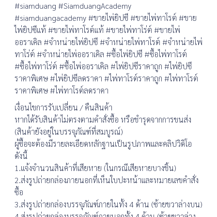
#siamduang #SiamduangAcademy
#siamduangacademy #ขายไพ่ยิปซี #ขายไพ่ทาโรต์ #ขาย
ไพ่ยิปซีแท้ #ขายไพ่ทาโรต์แท้ #ขายไพ่ทาโร่ต์ #ขายไพ่
ออราเคิล #จำหน่ายไพ่ยิปซี #จำหน่ายไพ่ทาโรต์ #จำหน่ายไพ่
ทาโร่ต์ #จำหน่ายไพ่ออราเคิล #ซื้อไพ่ยิปซี #ซื้อไพ่ทาโรต์
#ซื้อไพ่ทาโร่ต์ #ซื้อไพ่ออราเคิล #ไพ่ยิปซีราคาถูก #ไพ่ยิปซี
ราคาพิเศษ #ไพ่ยิปซีลดราคา #ไพ่ทาโรต์ราคาถูก #ไพ่ทาโรต์
ราคาพิเศษ #ไพ่ทาโรต์ลดราคา
เงื่อนไขการรับเปลี่ยน / คืนสินค้า
หากได้รับสินค้าไม่ตรงตามคำสั่งซื้อ หรือชำรุดจากการขนส่ง
(สินค้ายังอยู่ในบรรจุภัณฑ์ที่สมบูรณ์)
ผู้ซื้อจะต้องมีรายละเอียดหลักฐานเป็นรูปภาพและคลิปวิดิโอ
ดังนี้
1.แจ้งจำนวนสินค้าที่เสียหาย (ในกรณีเสียหายบางชิ้น)
2.ส่งรูปถ่ายกล่องภายนอกที่เห็นใบปะหน้าและหมายเลขคำสั่ง
ซื้อ
3.ส่งรูปถ่ายกล่องบรรจุภัณฑ์ภายในทั้ง 4 ด้าน (ซ้ายขวาล่างบน)
4.ส่งรูปถ่ายกล่องบรรจุภัณฑ์ภายนอกทั้ง 4 ด้าน (ซ้ายขวาล่าง