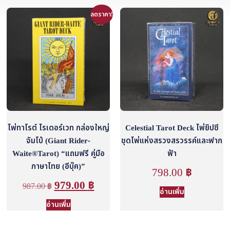
ลดราคา!
ไพ่ทาโรต์ ไรเดอร์เวท กล่องใหญ่
Celestial Tarot Deck ไพ่ยิปซี
จัมโบ้ (Giant Rider-
ชุดไพ่แห่งสรวงสรวรรค์และฟาก
Waite®Tarot) “แถมฟรี คู่มือ
ฟ้า
ภาษาไทย (อีบุ๊ค)”
798.00
฿
979.00
฿
987.00
฿
อ่านเพิ่ม
อ่านเพิ่ม