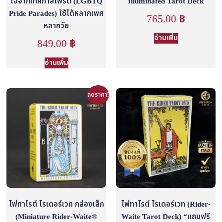
ใจจากเทศกาลไพรด์ (LGBTQ
Illuminated Tarot Deck
Pride Parades) ใช้ได้หลากเพศ
765.00
฿
หลากวัย
อ่านเพิ่ม
849.00
฿
อ่านเพิ่ม
ลดราคา!
ไพ่ทาโรต์ ไรเดอร์เวท กล่องเล็ก
ไพ่ทาโรต์ ไรเดอร์เวท (Rider-
(Miniature Rider-Waite®
Waite Tarot Deck) “แถมฟรี