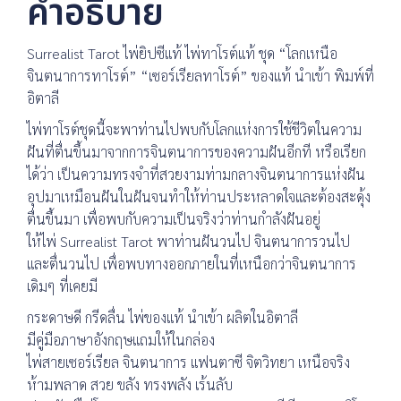
คำอธิบาย
Surrealist Tarot ไพ่ยิปซีแท้ ไพ่ทาโรต์แท้ ชุด “โลกเหนือ
จินตนาการทาโรต์” “เซอร์เรียลทาโรต์” ของแท้ นำเข้า พิมพ์ที่
อิตาลี
ไพ่ทาโรต์ชุดนี้จะพาท่านไปพบกับโลกแห่งการใช้ชีวิตในความ
ฝันที่ตื่นขึ้นมาจากการจินตนาการของความฝันอีกที หรือเรียก
ได้ว่า เป็นความทรงจำที่สวยงามท่ามกลางจินตนาการแห่งฝัน
อุปมาเหมือนฝันในฝันจนทำให้ท่านประหลาดใจและต้องสะดุ้ง
ตื่นขึ้นมา เพื่อพบกับความเป็นจริงว่าท่านกำลังฝันอยู่
ให้ไพ่ Surrealist Tarot พาท่านฝันวนไป จินตนาการวนไป
และตื่นวนไป เพื่อพบทางออกภายในที่เหนือกว่าจินตนาการ
เดิมๆ ที่เคยมี
กระดาษดี กรีดลื่น ไพ่ของแท้ นำเข้า ผลิตในอิตาลี
มีคู่มือภาษาอังกฤษแถมให้ในกล่อง
ไพ่สายเซอร์เรียล จินตนาการ แฟนตาซี จิตวิทยา เหนือจริง
ห้ามพลาด สวย ขลัง ทรงพลัง เร้นลับ