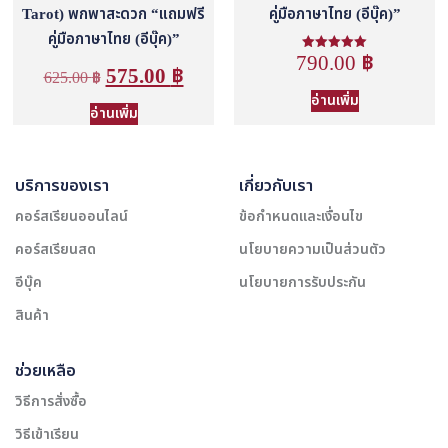
Tarot) พกพาสะดวก “แถมฟรี
คู่มือภาษาไทย (อีบุ๊ค)”
คู่มือภาษาไทย (อีบุ๊ค)”
790.00
฿
ให้คะแนน
575.00
฿
5.00
625.00
฿
ตั้งแต่ 1-5
คะแนน
อ่านเพิ่ม
อ่านเพิ่ม
บริการของเรา
เกี่ยวกับเรา
คอร์สเรียนออนไลน์
ข้อกำหนดและเงื่อนไข
คอร์สเรียนสด
นโยบายความเป็นส่วนตัว
อีบุ๊ค
นโยบายการรับประกัน
สินค้า
ช่วยเหลือ
วิธีการสั่งซื้อ
วิธีเข้าเรียน