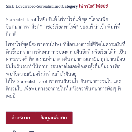
SKU
LoScarabeo-SurrealistTarot
Category
ไพ่ทาโรต์ ไพ่ยิปซี
Surrealist Tarot ไพ่ยิปซีแท้ ไพ่ทาโรต์แท้ ชุด “โลกเหนือ
จินตนาการทาโรต์” “เซอร์เรียลทาโรต์” ของแท้ นำเข้า พิมพ์ที่
อิตาลี
ไพ่ทาโรต์ชุดนี้จะพาท่านไปพบกับโลกแห่งการใช้ชีวิตในความฝันที่
ตื่นขึ้นมาจากการจินตนาการของความฝันอีกที หรือเรียกได้ว่า เป็น
ความทรงจำที่สวยงามท่ามกลางจินตนาการแห่งฝัน อุปมาเหมือน
ฝันในฝันจนทำให้ท่านประหลาดใจและต้องสะดุ้งตื่นขึ้นมา เพื่อ
พบกับความเป็นจริงว่าท่านกำลังฝันอยู่
ให้ไพ่ Surrealist Tarot พาท่านฝันวนไป จินตนาการวนไป และ
ตื่นวนไป เพื่อพบทางออกภายในที่เหนือกว่าจินตนาการเดิมๆ ที่
เคยมี
คำอธิบาย
ข้อมูลเพิ่มเติม