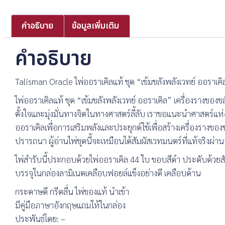
คำอธิบาย
ข้อมูลเพิ่มเติม
คำอธิบาย
Talisman Oracle ไพ่ออราเคิลแท้ ชุด “เข้มขลังพลังเวทย์ ออราเคิ
ไพ่ออราเคิลแท้ ชุด “เข้มขลังพลังเวทย์ ออราเคิล” เครื่องรางของข
ตั้งใจและมุ่งมั่นทางจิตในทางศาสตร์ลี้ลับ เราขอแนะนำศาสตร์แห่
ออราเคิลเพื่อการเสริมพลังและประยุกต์ใช้เพื่อสร้างเครื่องรางของข
ปรารถนา ผู้อ่านไพ่ชุดนี้จะเหมือนได้สัมผัสเวทมนตร์ที่แท้จริงผ
ไพ่สำรับนี้ประกอบด้วยไพ่ออราเคิล 44 ใบ ขอบสีดำ ประดับด้วย
บรรจุในกล่องลามิเนตเคลือบฟอยล์แข็งอย่างดี เคลือบด้าน
กระดาษดี กรีดลื่น ไพ่ของแท้ นำเข้า
มีคู่มือภาษาอังกฤษแถมให้ในกล่อง
ประพันธ์โดย: –