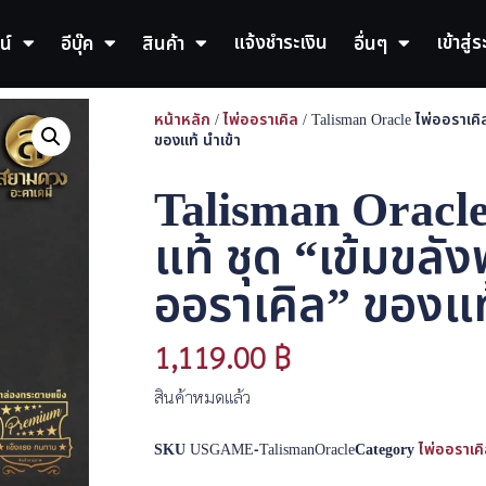
แจ้งชำระเงิน
เข้าสู่
น์
อีบุ๊ค
สินค้า
อื่นๆ
หน้าหลัก
/
ไพ่ออราเคิล
/ Talisman Oracle ไพ่ออราเคิ
ของแท้ นำเข้า
Talisman Oracle
แท้ ชุด “เข้มขลัง
ออราเคิล” ของแท้
1,119.00
฿
สินค้าหมดแล้ว
SKU
USGAME-TalismanOracle
Category
ไพ่ออราเค