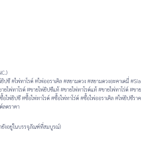
NC.)
่ยิปซี #ไพ่ทาโรต์ #ไพ่ออราเคิล #สยามดวง #สยามดวงอะคาเดมี่ #
ทาโรต์ #ขายไพ่ยิปซีแท้ #ขายไพ่ทาโรต์แท้ #ขายไพ่ทาโร่ต์ #ขายไ
ไพ่ยิปซี #ซื้อไพ่ทาโรต์ #ซื้อไพ่ทาโร่ต์ #ซื้อไพ่ออราเคิล #ไพ่ยิปซีรา
รต์ลดราคา
ยังอยู่ในบรรจุภัณฑ์ที่สมบูรณ์)