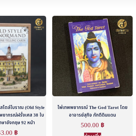
 สไตล์โบราณ (Old Style
ไพ่เทพพยากรณ์ The God Tarot โดย
พยากรณ์ฝรั่งเศส 38 ใบ
อาจารย์สุกิจ ภักดีดินแดน
ภาษาอังกฤษ 92 หน้า
500.00
฿
43.00
฿