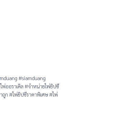
Siamduang #siamduang
พ่ออราเคิล #จำหน่ายไพ่ยิปซี
คาถูก #ไพ่ยิปซีราคาพิเศษ #ไพ่