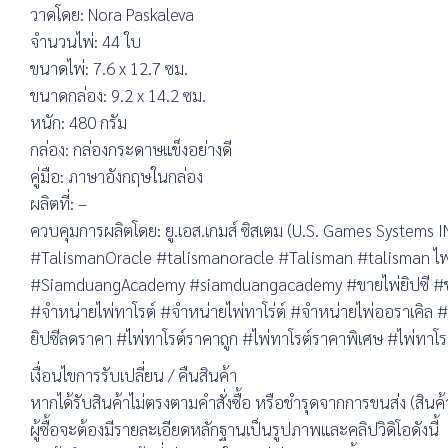
วาดโดย: Nora Paskaleva
จำนวนไพ่: 44 ใบ
ขนาดไพ่: 7.6 x 12.7 ซม.
ขนาดกล่อง: 9.2 x 14.2 ซม.
หนัก: 480 กรัม
กล่อง: กล่องกระดาษแข็งอย่างดี
คู่มือ: ภาษาอังกฤษในกล่อง
ผลิตที่: –
ควบคุมการผลิตโดย: ยู.เอส.เกมส์ ซิสเตม (U.S. Games Systems I
#TalismanOracle #talismanoracle #Talisman #talisman ไพ
#SiamduangAcademy #siamduangacademy #ขายไพ่ยิปซี #ขายไพ่
#จำหน่ายไพ่ทาโรต์ #จำหน่ายไพ่ทาโร่ต์ #จำหน่ายไพ่ออราเคิล #ซื้อ
ยิปซีลดราคา #ไพ่ทาโรต์ราคาถูก #ไพ่ทาโรต์ราคาพิเศษ #ไพ่ทาโ
เงื่อนไขการรับเปลี่ยน / คืนสินค้า
หากได้รับสินค้าไม่ตรงตามคำสั่งซื้อ หรือชำรุดจากการขนส่ง (สินค้า
ผู้ซื้อจะต้องมีรายละเอียดหลักฐานเป็นรูปภาพและคลิปวิดิโอดังนี้