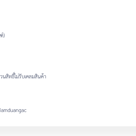
ฑ์)
สิทธิ์ไม่รับเคลมสินค้า
 @Siamduangac