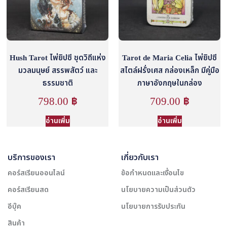
Hush Tarot ไพ่ยิปซี ชุดวิถีแห่ง
Tarot de Maria Celia ไพ่ยิปซี
มวลมนุษย์ สรรพสัตว์ และ
สไตล์ฝรั่งเศส กล่องเหล็ก มีคู่มือ
ธรรมชาติ
ภาษาอังกฤษในกล่อง
798.00
฿
709.00
฿
อ่านเพิ่ม
อ่านเพิ่ม
บริการของเรา
เกี่ยวกับเรา
คอร์สเรียนออนไลน์
ข้อกำหนดและเงื่อนไข
คอร์สเรียนสด
นโยบายความเป็นส่วนตัว
อีบุ๊ค
นโยบายการรับประกัน
สินค้า