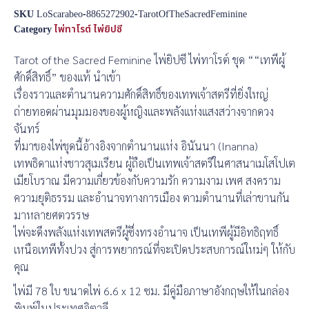
SKU
LoScarabeo-8865272902-TarotOfTheSacredFeminine
Category
ไพ่ทาโรต์ ไพ่ยิปซี
Tarot of the Sacred Feminine ไพ่ยิปซี ไพ่ทาโรต์ ชุด ““เทพีผู้
ศักดิ์สิทธิ์” ของแท้ นำเข้า
เรื่องราวและตำนานความศักดิ์สิทธิ์ของเทพเจ้าสตรีที่ยิ่งใหญ่
ถ่ายทอดผ่านมุมมองของผู้หญิงและพลังแห่งแสงสว่างจากดวง
จันทร์
ที่มาของไพ่ชุดนี้อ้างอิงจากตำนานแห่ง อินันนา (Inanna)
เทพธิดาแห่งชาวสุเมเรียน ผู้ถือเป็นเทพเจ้าสตรีในศาสนาเมโสโปเต
เมียโบราณ มีความเกี่ยวข้องกับความรัก ความงาม เพศ สงคราม
ความยุติธรรม และอำนาจทางการเมือง ตามตำนานที่เล่าขานกัน
มาหลายศตวรรษ
ไพ่จะดึงพลังแห่งเทพสตรีผู้ซึ่งทรงอำนาจ เป็นเทพีผู้มีอิทธิฤทธิ์
เหนือเทพีทั้งปวง สู่การพยากรณ์ที่จะเปิดประสบการณ์ใหม่ๆ ให้กับ
คุณ
ไพ่มี 78 ใบ ขนาดไพ่ 6.6 x 12 ซม. มีคู่มือภาษาอังกฤษให้ในกล่อง
พิมพ์ในประเทศอิตาลี