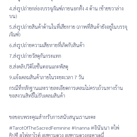
4.ส่งรูปถ่ายกล่องบรรจุภัณฑ์ภายนอกทั้ง 4 ด้าน (ซ้ายขวาล่าง
บน)
5.ส่งรูปถ่ายสินค้าด้านในที่เสียหาย (ภาพที่สินค้ายังอยู่ในบรรจุ
ภัณฑ์)
6.ส่งรูปถ่ายความเสียหายที่เกิดกับสินค้า
7.ส่งรูปถ่ายวัสดุกันกระแทก
8.ส่งคลิปวิดิโอขั้นตอนแกะพัสดุ
9.แจ้งเคลมสินค้าภายในระยะเวลา 7 วัน
กรณีที่หลักฐานและรายละเอียดการเคลมไม่ครบถ้วนทางร้าน
ขอสงวนสิทธิ์ไม่รับเคลมสินค้า
ขอขอบพระคุณสำหรับการสนับสนุนเรานะคะ
#TarotOfTheSacredFeminine #Inanna #อินันนา #ไพ่
ยิปซี #ไพ่ทาโรต์ #สยามดวง #สยามดวงอะคาเดมี่