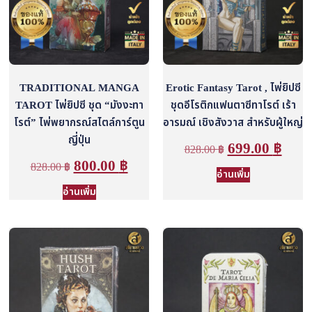
TRADITIONAL MANGA
Erotic Fantasy Tarot , ไพ่ยิปซี
TAROT ไพ่ยิปซี ชุด “มังงะทา
ชุดอีโรติกแฟนตาซีทาโรต์ เร้า
โรต์” ไพ่พยากรณ์สไตล์การ์ตูน
อารมณ์ เชิงสังวาส สำหรับผู้ใหญ่
ญี่ปุ่น
699.00
฿
828.00
฿
800.00
฿
828.00
฿
อ่านเพิ่ม
อ่านเพิ่ม