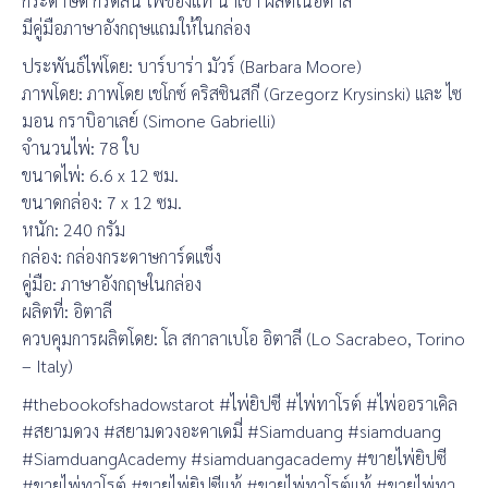
กระดาษดี กรีดลื่น ไพ่ของแท้ นำเข้า ผลิตในอิตาลี
มีคู่มือภาษาอังกฤษแถมให้ในกล่อง
ประพันธ์ไพ่โดย: บาร์บาร่า มัวร์ (Barbara Moore)
ภาพโดย: ภาพโดย เชโกซ์ คริสซินสกี (Grzegorz Krysinski) และ ไซ
มอน กราบิอาเลย์ (Simone Gabrielli)
จำนวนไพ่: 78 ใบ
ขนาดไพ่: 6.6 x 12 ซม.
ขนาดกล่อง: 7 x 12 ซม.
หนัก: 240 กรัม
กล่อง: กล่องกระดาษการ์ดแข็ง
คู่มือ: ภาษาอังกฤษในกล่อง
ผลิตที่: อิตาลี
ควบคุมการผลิตโดย: โล สกาลาเบโอ อิตาลี (Lo Sacrabeo, Torino
– Italy)
#thebookofshadowstarot #ไพ่ยิปซี #ไพ่ทาโรต์ #ไพ่ออราเคิล
#สยามดวง #สยามดวงอะคาเดมี่ #Siamduang #siamduang
#SiamduangAcademy #siamduangacademy #ขายไพ่ยิปซี
#ขายไพ่ทาโรต์ #ขายไพ่ยิปซีแท้ #ขายไพ่ทาโรต์แท้ #ขายไพ่ทา