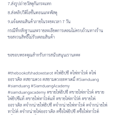
7.ส่งรูปถ่ายวัสดุกันกระแทก
8.ส่งคลิปวิดิโอขั้นตอนแกะพัสดุ
9.แจ้งเคลมสินค้าภายในระยะเวลา 7 วัน
กรณีที่หลักฐานและรายละเอียดการเคลมไม่ครบถ้วนทางร้าน
ขอสงวนสิทธิ์ไม่รับเคลมสินค้า
ขอขอบพระคุณสำหรับการสนับสนุนเรานะคะ
#thebookofshadowstarot #ไพ่ยิปซี #ไพ่ทาโรต์ #ไพ่
ออราเคิล #สยามดวง #สยามดวงอะคาเดมี่ #Siamduang
#siamduang #SiamduangAcademy
#siamduangacademy #ขายไพ่ยิปซี #ขายไพ่ทาโรต์ #ขาย
ไพ่ยิปซีแท้ #ขายไพ่ทาโรต์แท้ #ขายไพ่ทาโร่ต์ #ขายไพ่
ออราเคิล #จำหน่ายไพ่ยิปซี #จำหน่ายไพ่ทาโรต์ #จำหน่ายไพ่
ทาโร่ต์ #จำหน่ายไพ่ออราเคิล #ซื้อไพ่ยิปซี #ซื้อไพ่ทาโรต์