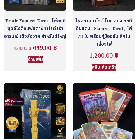
Erotic Fantasy Tarot , ไพ่ยิปซี
ไพ่สยามทาโรต์ โดย สุกิจ ภักดี
ชุดอีโรติกแฟนตาซีทาโรต์ เร้า
ดินแดน , Siamese Tarot , ไพ่
อารมณ์ เชิงสังวาส สำหรับผู้ใหญ่
78 ใบ พร้อมคู่มือฉบับเล็กใน
กล่องไพ่
699.00
฿
828.00
฿
1,200.00
฿
อ่านเพิ่ม
หยิบใส่ตะกร้า