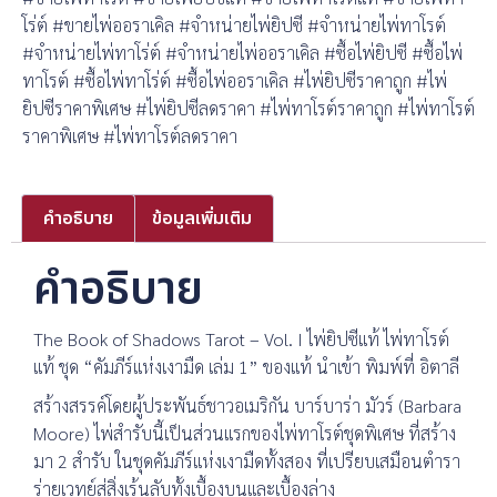
โร่ต์ #ขายไพ่ออราเคิล #จำหน่ายไพ่ยิปซี #จำหน่ายไพ่ทาโรต์
#จำหน่ายไพ่ทาโร่ต์ #จำหน่ายไพ่ออราเคิล #ซื้อไพ่ยิปซี #ซื้อไพ่
ทาโรต์ #ซื้อไพ่ทาโร่ต์ #ซื้อไพ่ออราเคิล #ไพ่ยิปซีราคาถูก #ไพ่
ยิปซีราคาพิเศษ #ไพ่ยิปซีลดราคา #ไพ่ทาโรต์ราคาถูก #ไพ่ทาโรต์
ราคาพิเศษ #ไพ่ทาโรต์ลดราคา
คำอธิบาย
ข้อมูลเพิ่มเติม
คำอธิบาย
The Book of Shadows Tarot – Vol. I ไพ่ยิปซีแท้ ไพ่ทาโรต์
แท้ ชุด “คัมภีร์แห่งเงามืด เล่ม 1” ของแท้ นำเข้า พิมพ์ที่ อิตาลี
สร้างสรรค์โดยผู้ประพันธ์ชาวอเมริกัน บาร์บาร่า มัวร์ (Barbara
Moore) ไพ่สำรับนี้เป็นส่วนแรกของไพ่ทาโรต์ชุดพิเศษ ที่สร้าง
มา 2 สำรับ ในชุดคัมภีร์แห่งเงามืดทั้งสอง ที่เปรียบเสมือนตำรา
ร่ายเวทย์สู่สิ่งเร้นลับทั้งเบื้องบนและเบื้องล่าง